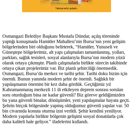
Osmangazi Belediye Başkanı Mustafa Dündar, açılış töreninde
yaptığı konuşmada Hamitler Mahallesi’nin Bursa’nın yeni gelişim
bölgelerinden biri olduğunu belirterek, “Hamitler, Yunuseli ve
Güneştepe bölgelerimiz, alt yapı çalışmaları tamamlanmış, yolları,
parkları, sağlık tesisleri, sosyal alanlarıyla Bursa’nın modern yüzü
olarak ortaya çıkmıştır. Planlı çalışmalarla birlikte sürecin takibinde
ortaya çıkan projelerimiz var. Biz planlı şehirciliği önemsedik.
Osmangazi, Bursa’da merkez ve tarihi şehir. Tarihi doku bizim için
önemli. Bunun yanında modern şehir de önemli. Sağlıklı bir
yapılaşmanın önemini bir kez daha gördük. Geçtiğimiz yıl
Kahramanmaraş merkezli 11 ili etkileyen deprem sonrası sorulan
soru oturduğum bina ne kadar güvenli? Biz göreve geldiğimizden
bu yana güvenli binalar, dönüşümler, yeni yapılaşmalar hayata geçti.
Şehrin birçok bölgesinde yapmış olduğumuz güvenli yapılar var. 50
bin civarında konuta oturma izni verildi. Şehir kendini yeniliyor.
Modern yapılarla birlikte bölgenin gelişimi sosyal donatılarla çok
daha kaliteli hale geliyor.” ifadelerini kullandı.