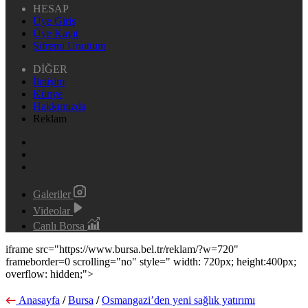
HESAP
Üye Giriş
Üye Kayıt
Şifremi Unuttum
DİĞER
İletişim
Künye
Hakkımızda
Reklam
Galeriler
Videolar
Canlı Borsa
iframe src="https://www.bursa.bel.tr/reklam/?w=720"
frameborder=0 scrolling="no" style=" width: 720px; height:400px;
overflow: hidden;">
Anasayfa
/
Bursa
/
Osmangazi’den yeni sağlık yatırımı