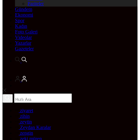
Pariteler
Gündem
Ekonomi
Spor
Kadın
Foto Galeri
Videolar
Yazarlar
Gazeteler
ziyaret
zihin
zeytin
Zeydan Karalar
zengin
zeki müren