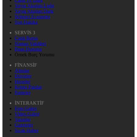
Canlı Tv Dark
Yayın Akışları Light
Yayın Akışları Dark
Nöbetçi Eczaneler
Son Dakika
SERVİS 3
Canlı Borsa
Namaz Vakitleri
Puan Durumu
Örnek Burç Yorumu
FİNANSİF
Altınlar
Dövizler
Hisseler
Kripto Paralar
Pariteler
İNTERAKTİF
Foto Galeri
Video Galeri
Yazarlar
Gazeteler
Sıcak Haber