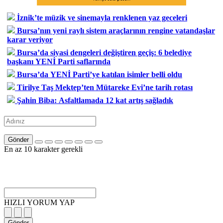
İznik’te müzik ve sinemayla renklenen yaz geceleri
Bursa’nın yeni raylı sistem araçlarının rengine vatandaşlar
karar veriyor
Bursa’da siyasi dengeleri değiştiren geçiş: 6 belediye
başkanı YENİ Parti saflarında
Bursa’da YENİ Parti’ye katılan isimler belli oldu
Tirilye Taş Mektep’ten Mütareke Evi’ne tarih rotası
Şahin Biba: Asfaltlamada 12 kat artış sağladık
Gönder
En az 10 karakter gerekli
HIZLI YORUM YAP
Gönder