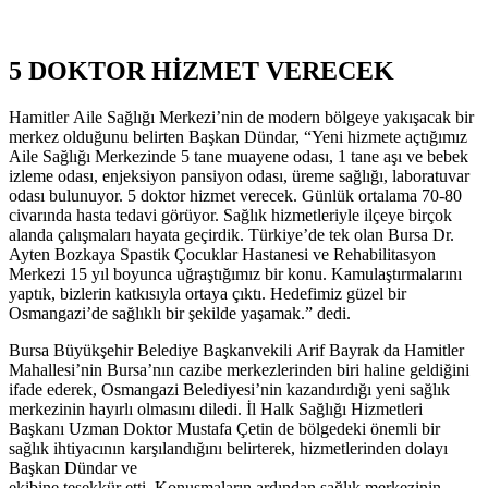
5 DOKTOR HİZMET VERECEK
Hamitler Aile Sağlığı Merkezi’nin de modern bölgeye yakışacak bir
merkez olduğunu belirten Başkan Dündar, “Yeni hizmete açtığımız
Aile Sağlığı Merkezinde 5 tane muayene odası, 1 tane aşı ve bebek
izleme odası, enjeksiyon pansiyon odası, üreme sağlığı, laboratuvar
odası bulunuyor. 5 doktor hizmet verecek. Günlük ortalama 70-80
civarında hasta tedavi görüyor. Sağlık hizmetleriyle ilçeye birçok
alanda çalışmaları hayata geçirdik. Türkiye’de tek olan Bursa Dr.
Ayten Bozkaya Spastik Çocuklar Hastanesi ve Rehabilitasyon
Merkezi 15 yıl boyunca uğraştığımız bir konu. Kamulaştırmalarını
yaptık, bizlerin katkısıyla ortaya çıktı. Hedefimiz güzel bir
Osmangazi’de sağlıklı bir şekilde yaşamak.” dedi.
Bursa Büyükşehir Belediye Başkanvekili Arif Bayrak da Hamitler
Mahallesi’nin Bursa’nın cazibe merkezlerinden biri haline geldiğini
ifade ederek, Osmangazi Belediyesi’nin kazandırdığı yeni sağlık
merkezinin hayırlı olmasını diledi. İl Halk Sağlığı Hizmetleri
Başkanı Uzman Doktor Mustafa Çetin de bölgedeki önemli bir
sağlık ihtiyacının karşılandığını belirterek, hizmetlerinden dolayı
Başkan Dündar ve
ekibine teşekkür etti. Konuşmaların ardından sağlık merkezinin