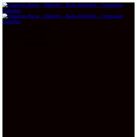
DOLAR
47,7132
0.16%
EURO
55,0341
-0.01%
ALTIN
6.535,07
0,65
BITCOIN
3065301
-0.3%
Bursa
26°
AÇIK