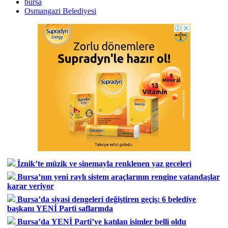
bursa
Osmangazi Belediyesi
İznik’te müzik ve sinemayla renklenen yaz geceleri
Bursa’nın yeni raylı sistem araçlarının rengine vatandaşlar
karar veriyor
Bursa’da siyasi dengeleri değiştiren geçiş: 6 belediye
başkanı YENİ Parti saflarında
Bursa’da YENİ Parti’ye katılan isimler belli oldu