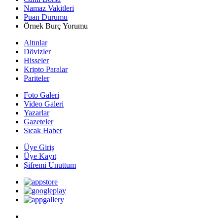
Namaz Vakitleri
Puan Durumu
Örnek Burç Yorumu
Altınlar
Dövizler
Hisseler
Kripto Paralar
Pariteler
Foto Galeri
Video Galeri
Yazarlar
Gazeteler
Sıcak Haber
Üye Giriş
Üye Kayıt
Şifremi Unuttum