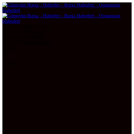
DOLAR
47,6004
0.06%
EURO
55,0303
0.03%
ALTIN
6.534,82
0,60
BITCOIN
3085994
0.7%
Bursa
27°
AÇIK