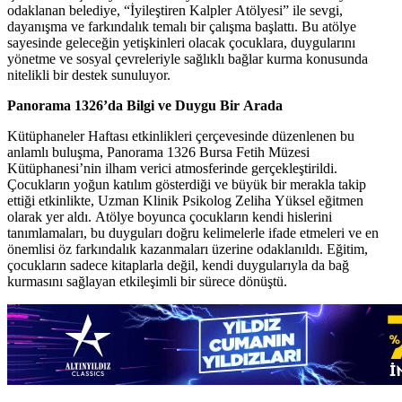
odaklanan belediye, “İyileştiren Kalpler Atölyesi” ile sevgi,
dayanışma ve farkındalık temalı bir çalışma başlattı. Bu atölye
sayesinde geleceğin yetişkinleri olacak çocuklara, duygularını
yönetme ve sosyal çevreleriyle sağlıklı bağlar kurma konusunda
nitelikli bir destek sunuluyor.
Panorama 1326’da Bilgi ve Duygu Bir Arada
Kütüphaneler Haftası etkinlikleri çerçevesinde düzenlenen bu
anlamlı buluşma, Panorama 1326 Bursa Fetih Müzesi
Kütüphanesi’nin ilham verici atmosferinde gerçekleştirildi.
Çocukların yoğun katılım gösterdiği ve büyük bir merakla takip
ettiği etkinlikte, Uzman Klinik Psikolog Zeliha Yüksel eğitmen
olarak yer aldı. Atölye boyunca çocukların kendi hislerini
tanımlamaları, bu duyguları doğru kelimelerle ifade etmeleri ve en
önemlisi öz farkındalık kazanmaları üzerine odaklanıldı. Eğitim,
çocukların sadece kitaplarla değil, kendi duygularıyla da bağ
kurmasını sağlayan etkileşimli bir sürece dönüştü.