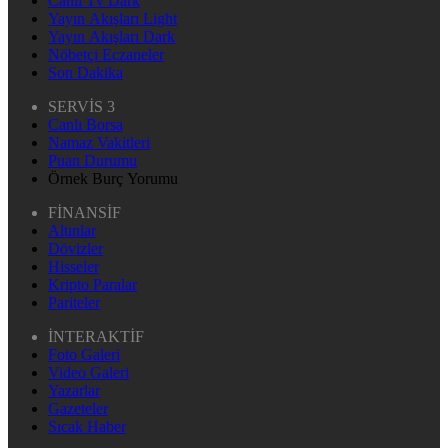
Canlı Tv Dark
Yayın Akışları Light
Yayın Akışları Dark
Nöbetçi Eczaneler
Son Dakika
SERVİS 3
Canlı Borsa
Namaz Vakitleri
Puan Durumu
Örnek Burç Yorumu
FİNANSİF
Altınlar
Dövizler
Hisseler
Kripto Paralar
Pariteler
İNTERAKTİF
Foto Galeri
Video Galeri
Yazarlar
Gazeteler
Sıcak Haber