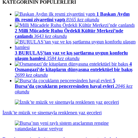
KATEGORİNİN POPÜLERLERİ
1
Başkan Aydın
ilk resmi ziyaretini yaptı
8165 kez okundu
2
Milli Mücadele Ruhu Ördekli Kültür Merkezi’nde
canlandı
3643 kez okundu
3
BURULAŞ’tan yaz ve kış şartlarına uygun konforlu
ulaşım hamlesi
3584 kez okundu
4
Osmangazi’de kitapların dünyasına entelektüel bir bakış
2699 kez okundu
5
Bursa’da çocukların penceresinden hayal evleri
2046 kez
okundu
İznik’te müzik ve sinemayla renklenen yaz geceleri