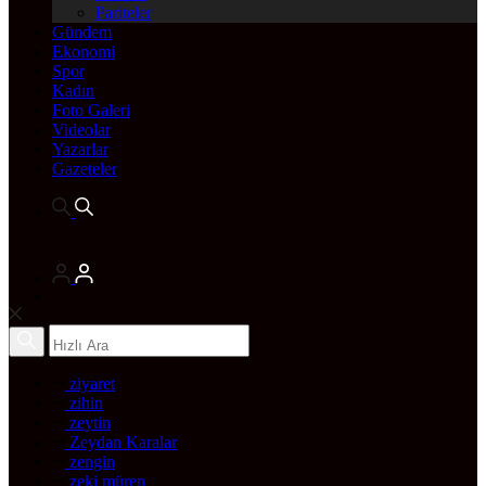
Pariteler
Gündem
Ekonomi
Spor
Kadın
Foto Galeri
Videolar
Yazarlar
Gazeteler
ziyaret
zihin
zeytin
Zeydan Karalar
zengin
zeki müren