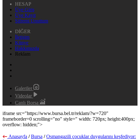
HESAP
Üye Giriş
Üye Kayıt
Şifremi Unuttum
DİĞER
İletişim
Künye
Hakkımızda
Reklam
Galeriler
Videolar
Canlı Borsa
iframe src="https://www.bursa.bel.tr/reklam/?w=720"
frameborder=0 scrolling="no" style=" width: 720px; height:400px;
overflow: hidden;">
Anasayfa
/
Bursa
/
Osmangazili çocuklar duygularını keşfediyor: