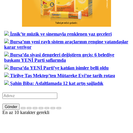
İznik’te müzik ve sinemayla renklenen yaz geceleri
Bursa’nın yeni raylı sistem araçlarının rengine vatandaşlar
karar veriyor
Bursa’da siyasi dengeleri değiştiren geçiş: 6 belediye
başkanı YENİ Parti saflarında
Bursa’da YENİ Parti’ye katılan isimler belli oldu
Tirilye Taş Mektep’ten Mütareke Evi’ne tarih rotası
Şahin Biba: Asfaltlamada 12 kat artış sağladık
Gönder
En az 10 karakter gerekli