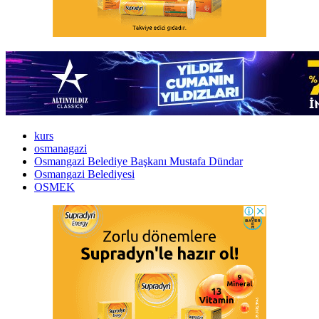
kurs
osmanagazi
Osmangazi Belediye Başkanı Mustafa Dündar
Osmangazi Belediyesi
OSMEK