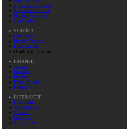
Canlı Tv Dark
Yayın Akışları Light
Yayın Akışları Dark
Nöbetçi Eczaneler
Son Dakika
SERVİS 3
Canlı Borsa
Namaz Vakitleri
Puan Durumu
Örnek Burç Yorumu
FİNANSİF
Altınlar
Dövizler
Hisseler
Kripto Paralar
Pariteler
İNTERAKTİF
Foto Galeri
Video Galeri
Yazarlar
Gazeteler
Sıcak Haber