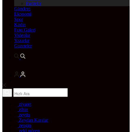
Pariteler
Gündem
Ekonomi
Spor
Kadın
Foto Galeri
Videolar
Yazarlar
Gazeteler
ziyaret
zihin
zeytin
Zeydan Karalar
zengin
zeki müren