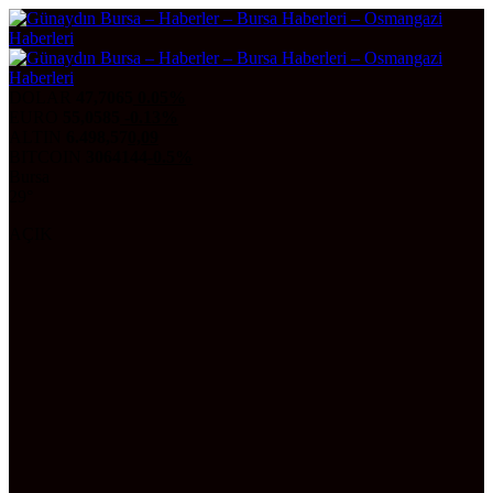
DOLAR
47,7065
0.05%
EURO
55,0585
-0.13%
ALTIN
6.498,57
0,09
BITCOIN
3064144
-0.5%
Bursa
29°
AÇIK