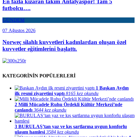
En fazla kızaran takım Antalyaspor! Tam 5
futbolcu….
GÜNDEM
07 Ağustos 2026
Norweç silahlı kuvvetleri kadınlardan oluşan özel
kuvvetler eğitimlerini başlattı.
KATEGORİNİN POPÜLERLERİ
1
Başkan Aydın
ilk resmi ziyaretini yaptı
8165 kez okundu
2
Milli Mücadele Ruhu Ördekli Kültür Merkezi’nde
canlandı
3644 kez okundu
3
BURULAŞ’tan yaz ve kış şartlarına uygun konforlu
ulaşım hamlesi
3584 kez okundu