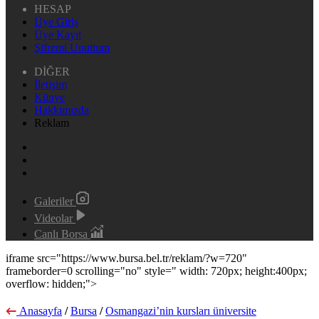
HESAP
Üye Giriş
Üye Kayıt
Şifremi Unuttum
DİĞER
İletişim
Künye
Hakkımızda
Reklam
Galeriler
Videolar
Canlı Borsa
iframe src="https://www.bursa.bel.tr/reklam/?w=720"
frameborder=0 scrolling="no" style=" width: 720px; height:400px;
overflow: hidden;">
Anasayfa
/
Bursa
/
Osmangazi’nin kursları üniversite