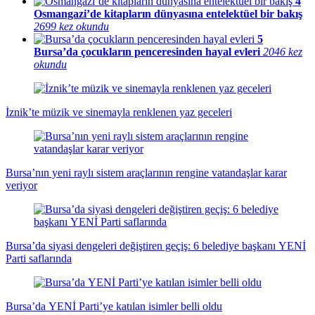
4
Osmangazi’de kitapların dünyasına entelektüel bir bakış
2699 kez okundu
5
Bursa’da çocukların penceresinden hayal evleri
2046 kez
okundu
İznik’te müzik ve sinemayla renklenen yaz geceleri
Bursa’nın yeni raylı sistem araçlarının rengine vatandaşlar karar
veriyor
Bursa’da siyasi dengeleri değiştiren geçiş: 6 belediye başkanı YENİ
Parti saflarında
Bursa’da YENİ Parti’ye katılan isimler belli oldu