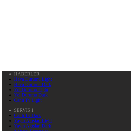
HABERLER
Hava Durumu Light
Hava Durumu Dark
Yol Durumu Light
Yol Durumu Dark
Canlı Tv Light
SERVİS 1
Canlı Tv Dark
Yayın Akışları Light
Yayın Akışları Dark