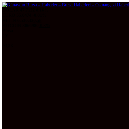
DOLAR
47,7122
0.16%
EURO
55,0474
-0.01%
ALTIN
6.530,33
0,58
BITCOIN
3066980
-0.3%
Bursa
29°
AÇIK