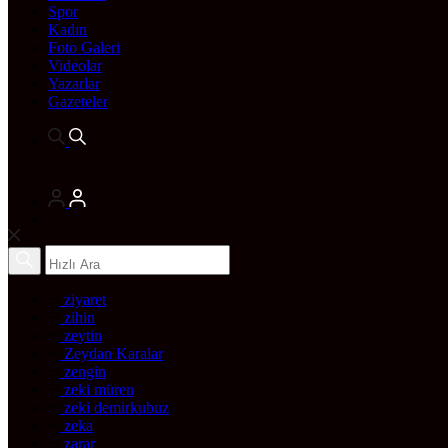
Spor
Kadın
Foto Galeri
Videolar
Yazarlar
Gazeteler
ziyaret
zihin
zeytin
Zeydan Karalar
zengin
zeki müren
zeki demirkubuz
zeka
zarar