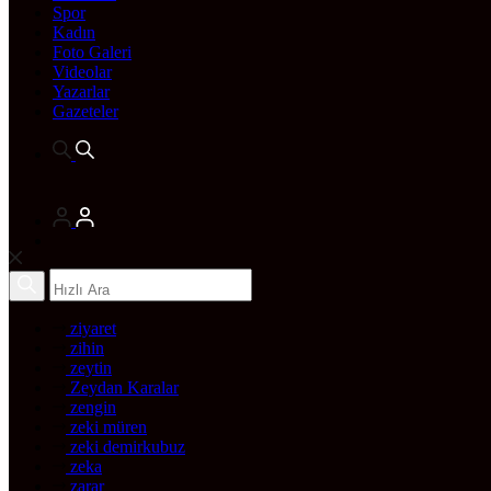
Spor
Kadın
Foto Galeri
Videolar
Yazarlar
Gazeteler
ziyaret
zihin
zeytin
Zeydan Karalar
zengin
zeki müren
zeki demirkubuz
zeka
zarar