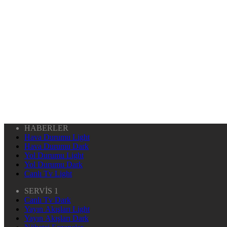
HABERLER
Hava Durumu Light
Hava Durumu Dark
Yol Durumu Light
Yol Durumu Dark
Canlı Tv Light
SERVİS 1
Canlı Tv Dark
Yayın Akışları Light
Yayın Akışları Dark