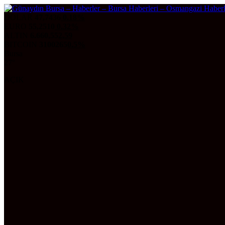
DOLAR
47,7436
0.18%
EURO
55,2510
0.32%
ALTIN
6.660,55
2,59
BITCOIN
3100265
0.5%
Bursa
27°
AÇIK