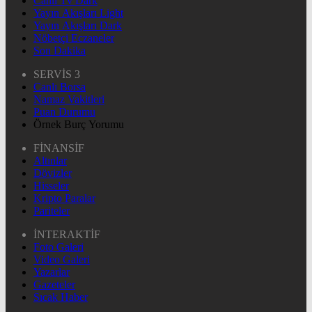
Canlı Tv Dark
Yayın Akışları Light
Yayın Akışları Dark
Nöbetçi Eczaneler
Son Dakika
SERVİS 3
Canlı Borsa
Namaz Vakitleri
Puan Durumu
Örnek Burç Yorumu
FİNANSİF
Altınlar
Dövizler
Hisseler
Kripto Paralar
Pariteler
İNTERAKTİF
Foto Galeri
Video Galeri
Yazarlar
Gazeteler
Sıcak Haber