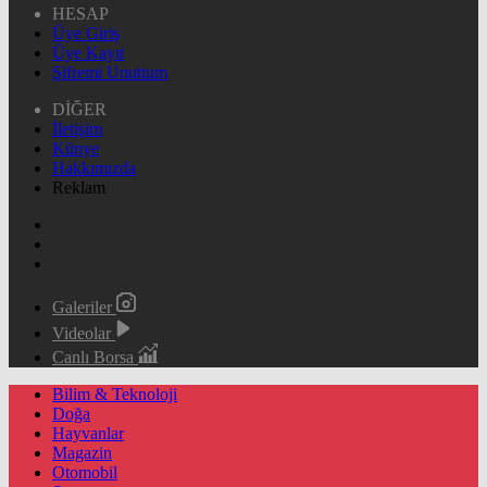
HESAP
Üye Giriş
Üye Kayıt
Şifremi Unuttum
DİĞER
İletişim
Künye
Hakkımızda
Reklam
Galeriler
Videolar
Canlı Borsa
Bilim & Teknoloji
Doğa
Hayvanlar
Magazin
Otomobil