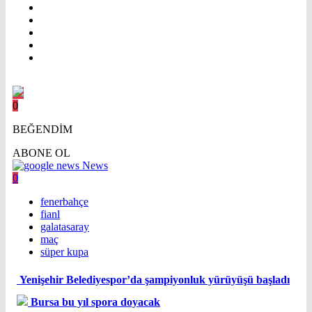
0
BEĞENDİM
ABONE OL
News
0
fenerbahçe
fianl
galatasaray
maç
süper kupa
Yenişehir Belediyespor’da şampiyonluk yürüyüşü başladı
Bursa bu yıl spora doyacak