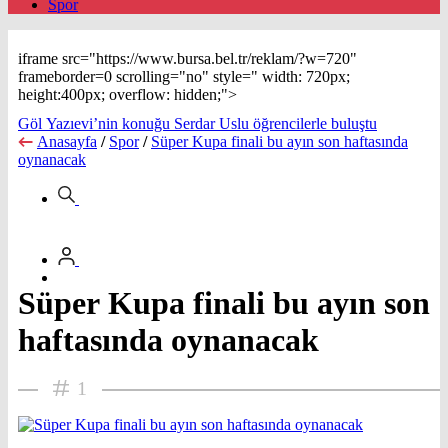
Spor
iframe src="https://www.bursa.bel.tr/reklam/?w=720"
frameborder=0 scrolling="no" style=" width: 720px;
height:400px; overflow: hidden;">
Göl Yazıevi’nin konuğu Serdar Uslu öğrencilerle buluştu
Anasayfa
/
Spor
/
Süper Kupa finali bu ayın son haftasında
oynanacak
Süper Kupa finali bu ayın son
haftasında oynanacak
1