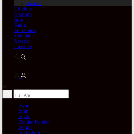
Pariteler
Gündem
Ekonomi
Spor
Kadın
Foto Galeri
Videolar
Yazarlar
Gazeteler
ziyaret
zihin
zeytin
Zeydan Karalar
zengin
zeki müren