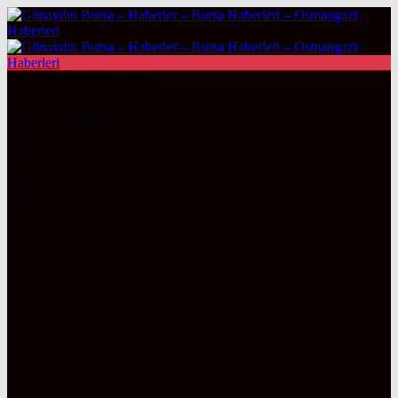
DOLAR
47,7436
0.18%
EURO
55,2510
0.32%
ALTIN
6.660,55
2,59
BITCOIN
3103723
0.2%
Bursa
27°
AÇIK