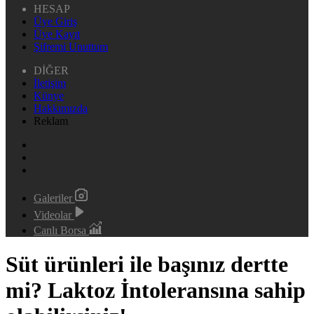
HESAP
Üye Giriş
Üye Kayıt
Şifremi Unuttum
DİĞER
İletişim
Künye
Hakkımızda
Reklam
Galeriler
Videolar
Canlı Borsa
Süt ürünleri ile başınız dertte
mi? Laktoz İntoleransına sahip