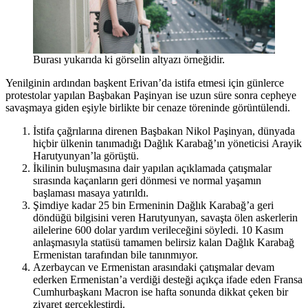
Burası yukarıda ki görselin altyazı örneğidir.
Yenilginin ardından başkent Erivan’da istifa etmesi için günlerce
protestolar yapılan Başbakan Paşinyan ise uzun süre sonra cepheye
savaşmaya giden eşiyle birlikte bir cenaze töreninde görüntülendi.
İstifa çağrılarına direnen Başbakan Nikol Paşinyan, dünyada
hiçbir ülkenin tanımadığı Dağlık Karabağ’ın yöneticisi Arayik
Harutyunyan’la görüştü.
İkilinin buluşmasına dair yapılan açıklamada çatışmalar
sırasında kaçanların geri dönmesi ve normal yaşamın
başlaması masaya yatırıldı.
Şimdiye kadar 25 bin Ermeninin Dağlık Karabağ’a geri
döndüğü bilgisini veren Harutyunyan, savaşta ölen askerlerin
ailelerine 600 dolar yardım verileceğini söyledi. 10 Kasım
anlaşmasıyla statüsü tamamen belirsiz kalan Dağlık Karabağ
Ermenistan tarafından bile tanınmıyor.
Azerbaycan ve Ermenistan arasındaki çatışmalar devam
ederken Ermenistan’a verdiği desteği açıkça ifade eden Fransa
Cumhurbaşkanı Macron ise hafta sonunda dikkat çeken bir
ziyaret gerçekleştirdi.