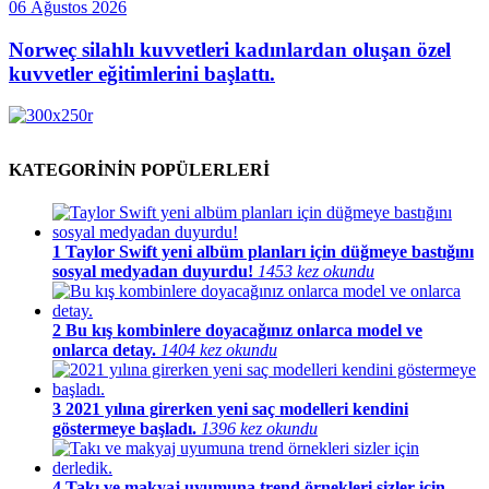
06 Ağustos 2026
Norweç silahlı kuvvetleri kadınlardan oluşan özel
kuvvetler eğitimlerini başlattı.
KATEGORİNİN POPÜLERLERİ
1
Taylor Swift yeni albüm planları için düğmeye bastığını
sosyal medyadan duyurdu!
1453 kez okundu
2
Bu kış kombinlere doyacağınız onlarca model ve
onlarca detay.
1404 kez okundu
3
2021 yılına girerken yeni saç modelleri kendini
göstermeye başladı.
1396 kez okundu
4
Takı ve makyaj uyumuna trend örnekleri sizler için