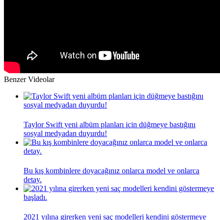
Benzer Videolar
Taylor Swift yeni albüm planları için düğmeye bastığını
sosyal medyadan duyurdu!
Bu kış kombinlere doyacağınız onlarca model ve onlarca
detay.
2021 yılına girerken yeni saç modelleri kendini göstermeye