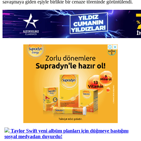
savaşmaya giden eşiyle birlikte bir cenaze töreninde görüntülendi.
Taylor Swift yeni albüm planları için düğmeye bastığını
sosyal medyadan duyurdu!