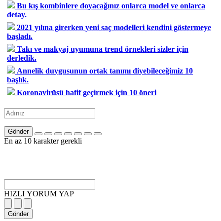
Bu kış kombinlere doyacağınız onlarca model ve onlarca
detay.
2021 yılına girerken yeni saç modelleri kendini göstermeye
başladı.
Takı ve makyaj uyumuna trend örnekleri sizler için
derledik.
Annelik duygusunun ortak tanımı diyebileceğimiz 10
başlık.
Koronavirüsü hafif geçirmek için 10 öneri
Gönder
En az 10 karakter gerekli
HIZLI YORUM YAP
Gönder