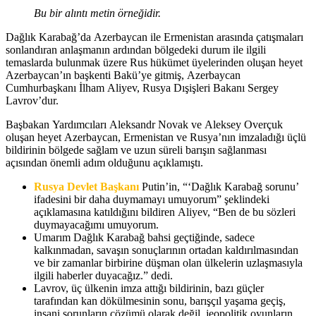
Bu bir alıntı metin örneğidir.
Dağlık Karabağ’da Azerbaycan ile Ermenistan arasında çatışmaları
sonlandıran anlaşmanın ardından bölgedeki durum ile ilgili
temaslarda bulunmak üzere Rus hükümet üyelerinden oluşan heyet
Azerbaycan’ın başkenti Bakü’ye gitmiş, Azerbaycan
Cumhurbaşkanı İlham Aliyev, Rusya Dışişleri Bakanı Sergey
Lavrov’dur.
Başbakan Yardımcıları Aleksandr Novak ve Aleksey Overçuk
oluşan heyet Azerbaycan, Ermenistan ve Rusya’nın imzaladığı üçlü
bildirinin bölgede sağlam ve uzun süreli barışın sağlanması
açısından önemli adım olduğunu açıklamıştı.
Rusya Devlet Başkanı
Putin’in, “‘Dağlık Karabağ sorunu’
ifadesini bir daha duymamayı umuyorum” şeklindeki
açıklamasına katıldığını bildiren Aliyev, “Ben de bu sözleri
duymayacağımı umuyorum.
Umarım Dağlık Karabağ bahsi geçtiğinde, sadece
kalkınmadan, savaşın sonuçlarının ortadan kaldırılmasından
ve bir zamanlar birbirine düşman olan ülkelerin uzlaşmasıyla
ilgili haberler duyacağız.” dedi.
Lavrov, üç ülkenin imza attığı bildirinin, bazı güçler
tarafından kan dökülmesinin sonu, barışçıl yaşama geçiş,
insani sorunların çözümü olarak değil, jeopolitik oyunların