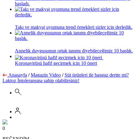
başladı.
Takı ve makyaj uyumuna trend örnekleri sizler için derledik.
Annelik duygusunun ortak tanımı diyebileceğimiz 10 başlık.
Koronavirüsü hafif geçirmek için 10 öneri
Anasayfa
/
Magazin Video
/
Süt ürünleri ile başınız dertte mi?
Laktoz İntoleransına sahip olabilirsiniz!
0
BEĞENDİM