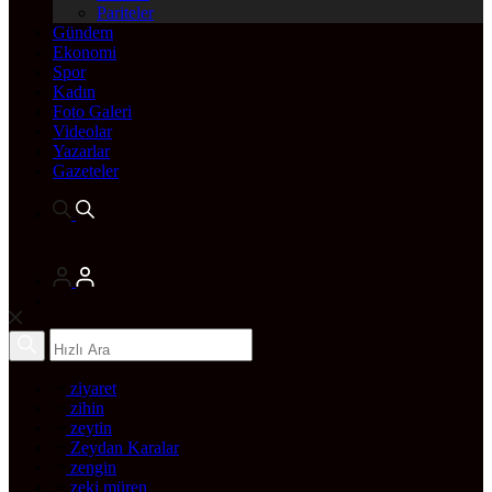
Pariteler
Gündem
Ekonomi
Spor
Kadın
Foto Galeri
Videolar
Yazarlar
Gazeteler
ziyaret
zihin
zeytin
Zeydan Karalar
zengin
zeki müren