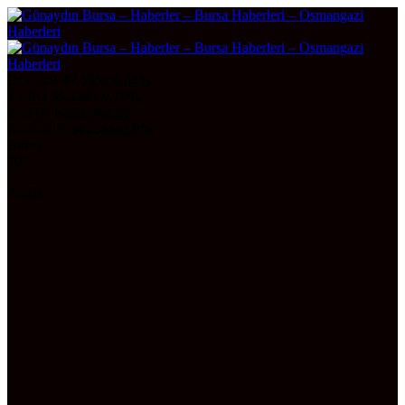
DOLAR
47,5950
0.04%
EURO
55,1361
0.19%
ALTIN
6.551,96
0,86
BITCOIN
3072444
0.9%
Bursa
30°
AÇIK