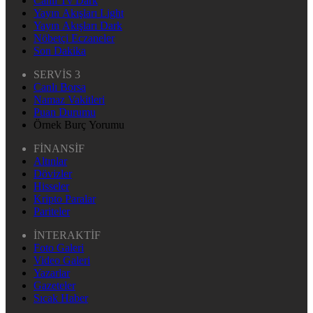
Canlı Tv Dark
Yayın Akışları Light
Yayın Akışları Dark
Nöbetçi Eczaneler
Son Dakika
SERVİS 3
Canlı Borsa
Namaz Vakitleri
Puan Durumu
Örnek Burç Yorumu
FİNANSİF
Altınlar
Dövizler
Hisseler
Kripto Paralar
Pariteler
İNTERAKTİF
Foto Galeri
Video Galeri
Yazarlar
Gazeteler
Sıcak Haber