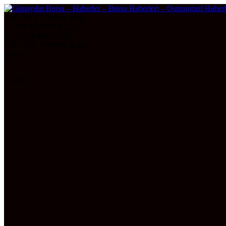
DOLAR
47,7436
0.18%
EURO
55,2510
0.32%
ALTIN
6.660,55
2,59
BITCOIN
3090365
-0.2%
Bursa
27°
AÇIK