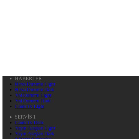
HABERLER
Hava Durumu Light
Hava Durumu Dark
Yol Durumu Light
Yol Durumu Dark
Canlı Tv Light
SERVİS 1
Canlı Tv Dark
Yayın Akışları Light
Yayın Akışları Dark