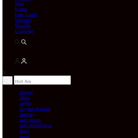
Spor
Kadın
Foto Galeri
Videolar
Yazarlar
Gazeteler
ziyaret
zihin
zeytin
Zeydan Karalar
zengin
zeki müren
zeki demirkubuz
zeka
zarar