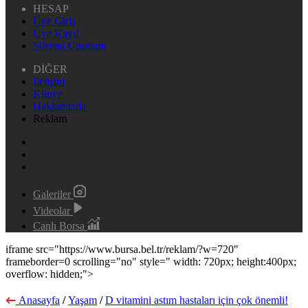
HESAP
Üye Giriş
Üye Kayıt
Şifremi Unuttum
DİĞER
İletişim
Künye
Hakkımızda
Reklam
Galeriler
Videolar
Canlı Borsa
iframe src="https://www.bursa.bel.tr/reklam/?w=720"
frameborder=0 scrolling="no" style=" width: 720px; height:400px;
overflow: hidden;">
Anasayfa
/
Yaşam
/
D vitamini astım hastaları için çok önemli!