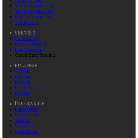
Canlı Tv Dark
Yayın Akışları Light
Yayın Akışları Dark
Nöbetçi Eczaneler
Son Dakika
SERVİS 3
Canlı Borsa
Namaz Vakitleri
Puan Durumu
Örnek Burç Yorumu
FİNANSİF
Altınlar
Dövizler
Hisseler
Kripto Paralar
Pariteler
İNTERAKTİF
Foto Galeri
Video Galeri
Yazarlar
Gazeteler
Sıcak Haber