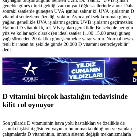
kaynağını oluşturduğunu belirten Uzm. Dr. Yaldız, “UVB ışınları
genelde güneş direkt geldiği zaman yani öğle saatlerinde alınır. Daha
sonraki saatlerde güneşten UVA ışınları salınır ki; UVA ışınlarının D
vitamini sentezleme özelliği yoktur. Ayrıca yüksek korumalı güneş
yağları genellikle UVA ışınlarını geçirir. UVB ışınlarını geçirmezler.
Halbuki D vitamini için UVB ışınları gereklidir. Bu sebeple her gün
yüz ve kollar açık olarak (en ideal saatler 11.00-15.00 arası) güneş
yağı sürmeden 20 dakika güneşlenmekte yarar vardır. Normal beyaz
tenli bir insan bu şekilde günde 20.000 D vitamini sentezleyebilir”
dedi.
D vitamini birçok hastalığın tedavisinde
kilit rol oynuyor
Son yıllarda D vitamininin hava yolu hastalıkları ve özellikle de
astımla ilişkisini gösteren yayınlar bulunmakta olduğunu ve yapılan
çalışmalarda D vitamininin, immün sistemi değişik mekanizmalarla