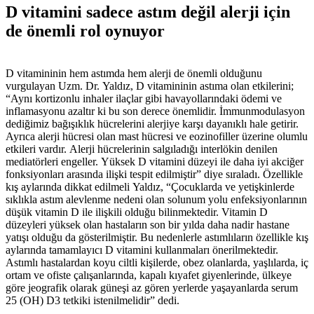
D vitamini sadece astım değil alerji için
de önemli rol oynuyor
D vitamininin hem astımda hem alerji de önemli olduğunu
vurgulayan Uzm. Dr. Yaldız, D vitamininin astıma olan etkilerini;
“Aynı kortizonlu inhaler ilaçlar gibi havayollarındaki ödemi ve
inflamasyonu azaltır ki bu son derece önemlidir. İmmunmodulasyon
dediğimiz bağışıklık hücrelerini alerjiye karşı dayanıklı hale getirir.
Ayrıca alerji hücresi olan mast hücresi ve eozinofiller üzerine olumlu
etkileri vardır. Alerji hücrelerinin salgıladığı interlökin denilen
mediatörleri engeller. Yüksek D vitamini düzeyi ile daha iyi akciğer
fonksiyonları arasında ilişki tespit edilmiştir” diye sıraladı. Özellikle
kış aylarında dikkat edilmeli Yaldız, “Çocuklarda ve yetişkinlerde
sıklıkla astım alevlenme nedeni olan solunum yolu enfeksiyonlarının
düşük vitamin D ile ilişkili olduğu bilinmektedir. Vitamin D
düzeyleri yüksek olan hastaların son bir yılda daha nadir hastane
yatışı olduğu da gösterilmiştir. Bu nedenlerle astımlıların özellikle kış
aylarında tamamlayıcı D vitamini kullanmaları önerilmektedir.
Astımlı hastalardan koyu ciltli kişilerde, obez olanlarda, yaşlılarda, iç
ortam ve ofiste çalışanlarında, kapalı kıyafet giyenlerinde, ülkeye
göre jeografik olarak güneşi az gören yerlerde yaşayanlarda serum
25 (OH) D3 tetkiki istenilmelidir” dedi.