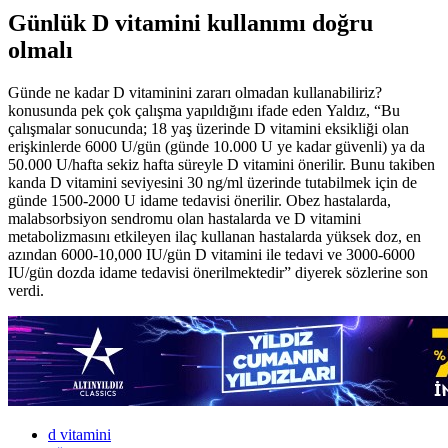
Günlük D vitamini kullanımı doğru
olmalı
Günde ne kadar D vitaminini zararı olmadan kullanabiliriz?
konusunda pek çok çalışma yapıldığını ifade eden Yaldız, “Bu
çalışmalar sonucunda; 18 yaş üzerinde D vitamini eksikliği olan
erişkinlerde 6000 U/gün (günde 10.000 U ye kadar güvenli) ya da
50.000 U/hafta sekiz hafta süreyle D vitamini önerilir. Bunu takiben
kanda D vitamini seviyesini 30 ng/ml üzerinde tutabilmek için de
günde 1500-2000 U idame tedavisi önerilir. Obez hastalarda,
malabsorbsiyon sendromu olan hastalarda ve D vitamini
metabolizmasını etkileyen ilaç kullanan hastalarda yüksek doz, en
azından 6000-10,000 IU/gün D vitamini ile tedavi ve 3000-6000
IU/gün dozda idame tedavisi önerilmektedir” diyerek sözlerine son
verdi.
d vitamini