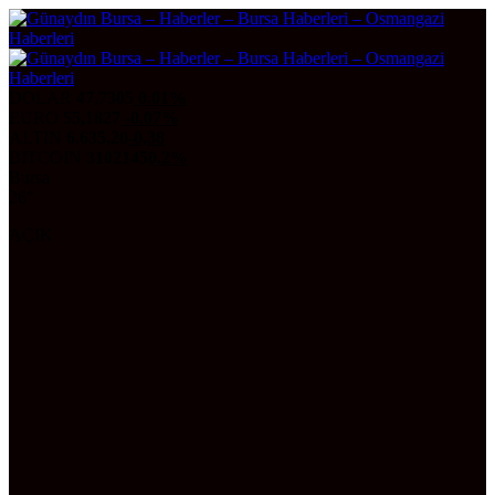
DOLAR
47,7305
0.01%
EURO
55,1827
-0.07%
ALTIN
6.635,20
-0,38
BITCOIN
3102145
0.2%
Bursa
26°
AÇIK