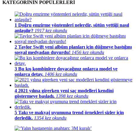
KATEGORİNİN POPÜLERLERİ
1
Doğru emzirme yöntemleri nelerdir, sütün yettiği nasıl
anlaşılır?
1917 kez okundu
2
Taylor Swift yeni albüm planları için düğmeye bastığını
sosyal medyadan duyurdu!
1456 kez okundu
3
Bu kış kombinlere doyacağınız onlarca model ve
onlarca detay.
1406 kez okundu
4
2021 yılına girerken yeni saç modelleri kendini
göstermeye başladı.
1398 kez okundu
5
Takı ve makyaj uyumuna trend örnekleri sizler için
derledik.
1354 kez okundu