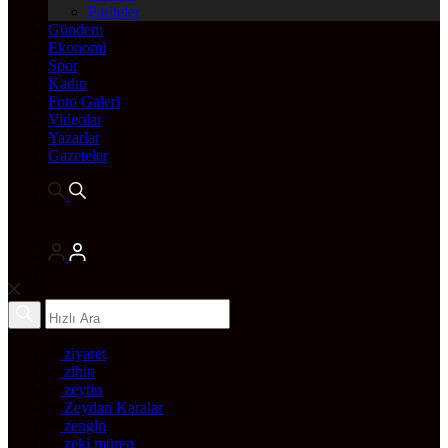
Pariteler
Gündem
Ekonomi
Spor
Kadın
Foto Galeri
Videolar
Yazarlar
Gazeteler
ziyaret
zihin
zeytin
Zeydan Karalar
zengin
zeki müren