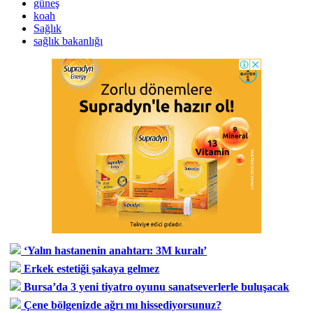
güneş
koah
Sağlık
sağlık bakanlığı
‘Yalın hastanenin anahtarı: 3M kuralı’
Erkek estetiği şakaya gelmez
Bursa’da 3 yeni tiyatro oyunu sanatseverlerle buluşacak
Çene bölgenizde ağrı mı hissediyorsunuz?