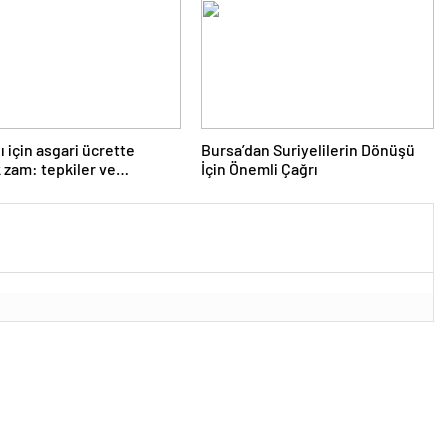
ı için asgari ücrette
Bursa’dan Suriyelilerin Dönüşü
 zam: tepkiler ve
İçin Önemli Çağrı
iler