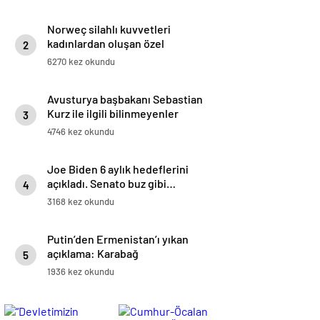
Norweç silahlı kuvvetleri
kadınlardan oluşan özel
2
kuvvetler eğitimlerini başlattı.
6270 kez okundu
Avusturya başbakanı Sebastian
Kurz ile ilgili bilinmeyenler
3
4746 kez okundu
Joe Biden 6 aylık hedeflerini
açıkladı. Senato buz gibi…
4
3168 kez okundu
Putin’den Ermenistan’ı yıkan
açıklama: Karabağ
5
Azerbaycan’ın ayrılmaz bir
1936 kez okundu
parçasıdır!