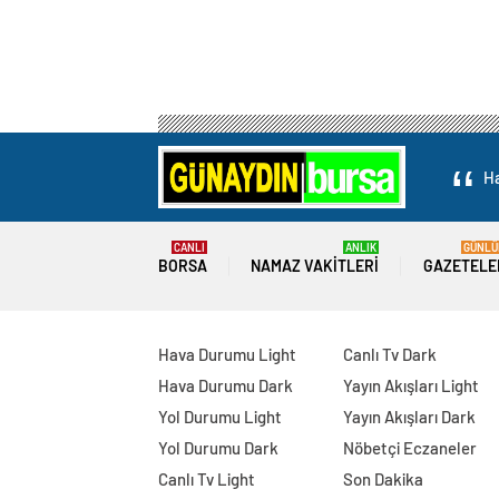
Ha
CANLI
ANLIK
GÜNLÜ
BORSA
NAMAZ VAKITLERI
GAZETELE
Hava Durumu Light
Canlı Tv Dark
Hava Durumu Dark
Yayın Akışları Light
Yol Durumu Light
Yayın Akışları Dark
Yol Durumu Dark
Nöbetçi Eczaneler
Canlı Tv Light
Son Dakika