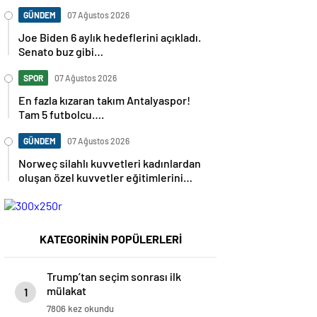
GÜNDEM
07 Ağustos 2026
Joe Biden 6 aylık hedeflerini açıkladı.
Senato buz gibi…
SPOR
07 Ağustos 2026
En fazla kızaran takım Antalyaspor!
Tam 5 futbolcu….
GÜNDEM
07 Ağustos 2026
Norweç silahlı kuvvetleri kadınlardan
oluşan özel kuvvetler eğitimlerini
başlattı.
KATEGORİNİN POPÜLERLERİ
Trump’tan seçim sonrası ilk
mülakat
1
7806 kez okundu