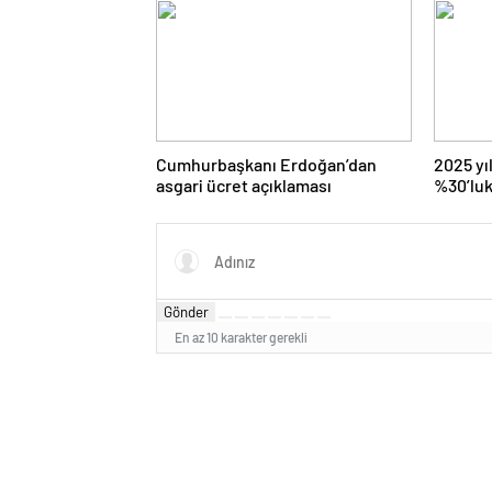
Cumhurbaşkanı Erdoğan’dan
2025 yıl
asgari ücret açıklaması
%30’luk
beklent
Gönder
En az 10 karakter gerekli