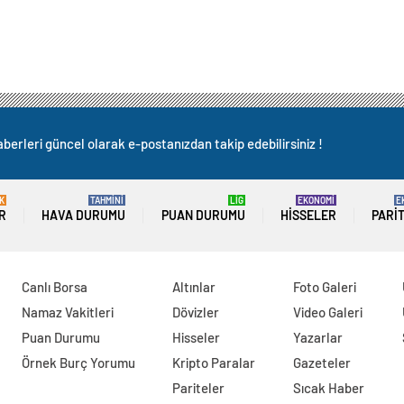
berleri güncel olarak e-postanızdan takip edebilirsiniz !
K
TAHMİNİ
LİG
EKONOMİ
E
R
HAVA DURUMU
PUAN DURUMU
HISSELER
PARI
Canlı Borsa
Altınlar
Foto Galeri
Namaz Vakitleri
Dövizler
Video Galeri
Puan Durumu
Hisseler
Yazarlar
Örnek Burç Yorumu
Kripto Paralar
Gazeteler
Pariteler
Sıcak Haber