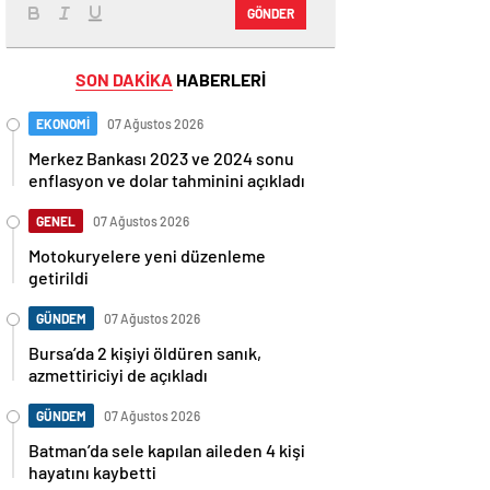
GÖNDER
SON DAKİKA
HABERLERİ
EKONOMİ
07 Ağustos 2026
Merkez Bankası 2023 ve 2024 sonu
enflasyon ve dolar tahminini açıkladı
GENEL
07 Ağustos 2026
Motokuryelere yeni düzenleme
getirildi
GÜNDEM
07 Ağustos 2026
Bursa’da 2 kişiyi öldüren sanık,
azmettiriciyi de açıkladı
GÜNDEM
07 Ağustos 2026
Batman’da sele kapılan aileden 4 kişi
hayatını kaybetti