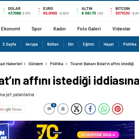
DOLAR
EURO
ALTIN
BITCOIN
47,7096
55,0099
6.591,73
3071530
0.17%
-0.02%
1,53
-0.8
Ekonomi
Spor
Kadın
Foto Galeri
Videolar
3.Sayfa
Avrupa
Bülten
Din
Eğitim
Hayat
Politika
azi Haberleri
Gündem
Politika
Ticaret Bakanı Bolat’ın affını istediği
t’ın affını istediği iddiasın
0
News