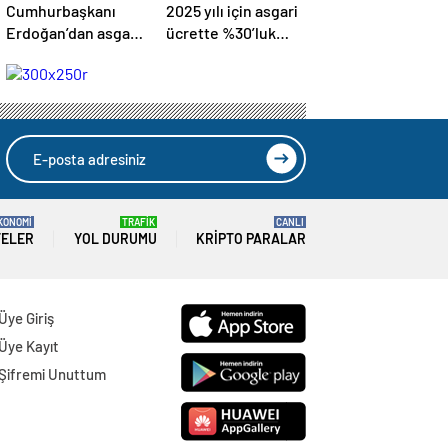
Cumhurbaşkanı
2025 yılı için asgari
Erdoğan’dan asgari
ücrette %30’luk
ücret açıklaması
zam: tepkiler ve
beklentiler
KONOMİ
TRAFİK
CANLI
TELER
YOL DURUMU
KRIPTO PARALAR
Üye Giriş
Üye Kayıt
Şifremi Unuttum