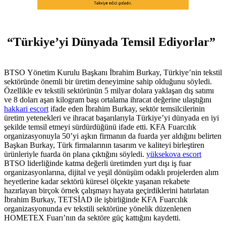
“Türkiye’yi Dünyada Temsil Ediyorlar”
BTSO Yönetim Kurulu Başkanı İbrahim Burkay, Türkiye’nin tekstil
sektöründe önemli bir üretim deneyimine sahip olduğunu söyledi.
Özellikle ev tekstili sektörünün 5 milyar dolara yaklaşan dış satımı
ve 8 doları aşan kilogram başı ortalama ihracat değerine ulaştığını
hakkari escort
ifade eden İbrahim Burkay, sektör temsilcilerinin
üretim yetenekleri ve ihracat başarılarıyla Türkiye’yi dünyada en iyi
şekilde temsil etmeyi sürdürdüğünü ifade etti. KFA Fuarcılık
organizasyonuyla 50’yi aşkın firmanın da fuarda yer aldığını belirten
Başkan Burkay, Türk firmalarının tasarım ve kaliteyi birleştiren
ürünleriyle fuarda ön plana çıktığını söyledi.
yüksekova escort
BTSO liderliğinde katma değerli üretimden yurt dışı iş fuar
organizasyonlarına, dijital ve yeşil dönüşüm odaklı projelerden alım
heyetlerine kadar sektörü küresel ölçekte yaşanan rekabete
hazırlayan birçok örnek çalışmayı hayata geçirdiklerini hatırlatan
İbrahim Burkay, TETSİAD ile işbirliğinde KFA Fuarcılık
organizasyonunda ev tekstili sektörüne yönelik düzenlenen
HOMETEX Fuarı’nın da sektöre güç kattığını kaydetti.