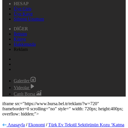
HESAP
Üye Giriş
Üye Kayıt
Şifremi Unuttum
DİĞER
İletişim
Künye
Hakkımızda
Reklam
Galeriler
Videolar
Canlı Borsa
iframe src="https://www.bursa.bel.tr/reklam/?w=720"
frameborder=0 scrolling="no" style=" width: 720px; height:400px;
overflow: hidden;">
Anasayfa
/
Ekonomi
/
Türk Ev Tekstil Sektörünün Kozu ‘Katma