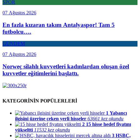
SPOR
07 Ağustos 2026
En fazla kızaran takım Antalyaspor! Tam 5
futbolcu….
GÜNDEM
07 Ağustos 2026
Norweç silahlı kuvvetleri kadınlardan oluşan özel
kuvvetler eğitimlerini başlattı.
KATEGORİNİN POPÜLERLERİ
1
Yabancı
ilgisini üzerine çeken yerli hisseler
63661 kez okundu
2
15 hisse hedef fiyatını
yükseltti
11532 kez okundu
3
HSBC,