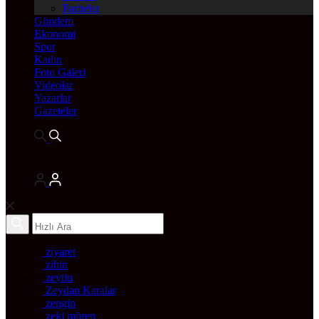
Pariteler
Gündem
Ekonomi
Spor
Kadın
Foto Galeri
Videolar
Yazarlar
Gazeteler
ziyaret
zihin
zeytin
Zeydan Karalar
zengin
zeki müren