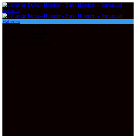
DOLAR
47,6995
0.15%
EURO
55,2040
0.33%
ALTIN
6.652,58
2,46
BITCOIN
3083317
0.3%
Bursa
27°
AÇIK