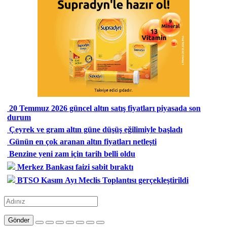
20 Temmuz 2026 güncel altın satış fiyatları piyasada son
durum
Çeyrek ve gram altın güne düşüş eğilimiyle başladı
Günün en çok aranan altın fiyatları netleşti
Benzine yeni zam için tarih belli oldu
Merkez Bankası faizi sabit bıraktı
BTSO Kasım Ayı Meclis Toplantısı gerçekleştirildi
Gönder