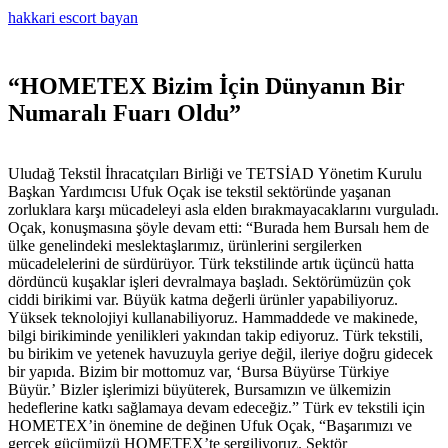
hakkari escort bayan
“HOMETEX Bizim İçin Dünyanın Bir
Numaralı Fuarı Oldu”
Uludağ Tekstil İhracatçıları Birliği ve TETSİAD Yönetim Kurulu
Başkan Yardımcısı Ufuk Oçak ise tekstil sektöründe yaşanan
zorluklara karşı mücadeleyi asla elden bırakmayacaklarını vurguladı.
Oçak, konuşmasına şöyle devam etti: “Burada hem Bursalı hem de
ülke genelindeki meslektaşlarımız, ürünlerini sergilerken
mücadelelerini de sürdürüyor. Türk tekstilinde artık üçüncü hatta
dördüncü kuşaklar işleri devralmaya başladı. Sektörümüzün çok
ciddi birikimi var. Büyük katma değerli ürünler yapabiliyoruz.
Yüksek teknolojiyi kullanabiliyoruz. Hammaddede ve makinede,
bilgi birikiminde yenilikleri yakından takip ediyoruz. Türk tekstili,
bu birikim ve yetenek havuzuyla geriye değil, ileriye doğru gidecek
bir yapıda. Bizim bir mottomuz var, ‘Bursa Büyürse Türkiye
Büyür.’ Bizler işlerimizi büyüterek, Bursamızın ve ülkemizin
hedeflerine katkı sağlamaya devam edeceğiz.” Türk ev tekstili için
HOMETEX’in önemine de değinen Ufuk Oçak, “Başarımızı ve
gerçek gücümüzü HOMETEX’te sergiliyoruz. Sektör