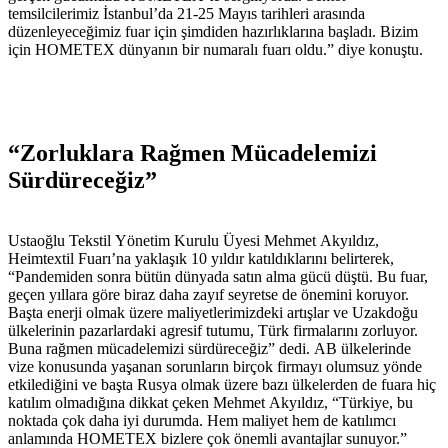
temsilcilerimiz İstanbul’da 21-25 Mayıs tarihleri arasında
düzenleyeceğimiz fuar için şimdiden hazırlıklarına başladı. Bizim
için HOMETEX dünyanın bir numaralı fuarı oldu.” diye konuştu.
“Zorluklara Rağmen Mücadelemizi
Sürdüreceğiz”
Ustaoğlu Tekstil Yönetim Kurulu Üyesi Mehmet Akyıldız,
Heimtextil Fuarı’na yaklaşık 10 yıldır katıldıklarını belirterek,
“Pandemiden sonra bütün dünyada satın alma gücü düştü. Bu fuar,
geçen yıllara göre biraz daha zayıf seyretse de önemini koruyor.
Başta enerji olmak üzere maliyetlerimizdeki artışlar ve Uzakdoğu
ülkelerinin pazarlardaki agresif tutumu, Türk firmalarını zorluyor.
Buna rağmen mücadelemizi sürdüreceğiz” dedi. AB ülkelerinde
vize konusunda yaşanan sorunların birçok firmayı olumsuz yönde
etkilediğini ve başta Rusya olmak üzere bazı ülkelerden de fuara hiç
katılım olmadığına dikkat çeken Mehmet Akyıldız, “Türkiye, bu
noktada çok daha iyi durumda. Hem maliyet hem de katılımcı
anlamında HOMETEX bizlere çok önemli avantajlar sunuyor.”