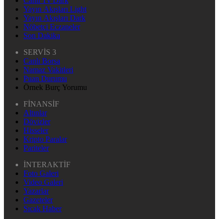
Canlı Tv Dark
Yayın Akışları Light
Yayın Akışları Dark
Nöbetçi Eczaneler
Son Dakika
SERVİS 3
Canlı Borsa
Namaz Vakitleri
Puan Durumu
Örnek Burç Yorumu
FİNANSİF
Altınlar
Dövizler
Hisseler
Kripto Paralar
Pariteler
İNTERAKTİF
Foto Galeri
Video Galeri
Yazarlar
Gazeteler
Sıcak Haber