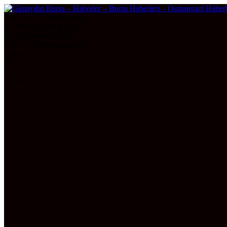
DOLAR
47,7436
0.18%
EURO
55,2510
0.32%
ALTIN
6.660,55
2,59
BITCOIN
3099612
0.1%
Bursa
30°
AÇIK