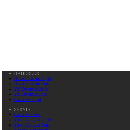
HABERLER
Hava Durumu Light
Hava Durumu Dark
Yol Durumu Light
Yol Durumu Dark
Canlı Tv Light
SERVİS 1
Canlı Tv Dark
Yayın Akışları Light
Yayın Akışları Dark