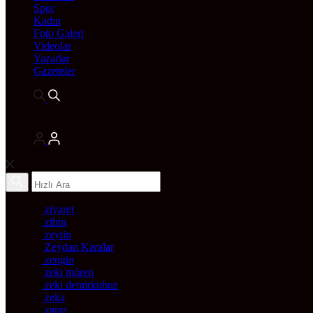
Spor
Kadın
Foto Galeri
Videolar
Yazarlar
Gazeteler
ziyaret
zihin
zeytin
Zeydan Karalar
zengin
zeki müren
zeki demirkubuz
zeka
zarar