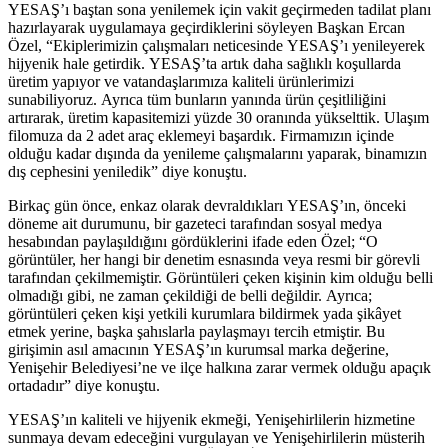
YESAŞ’ı baştan sona yenilemek için vakit geçirmeden tadilat planı
hazırlayarak uygulamaya geçirdiklerini söyleyen Başkan Ercan
Özel, “Ekiplerimizin çalışmaları neticesinde YESAŞ’ı yenileyerek
hijyenik hale getirdik. YESAŞ’ta artık daha sağlıklı koşullarda
üretim yapıyor ve vatandaşlarımıza kaliteli ürünlerimizi
sunabiliyoruz. Ayrıca tüm bunların yanında ürün çeşitliliğini
artırarak, üretim kapasitemizi yüzde 30 oranında yükselttik. Ulaşım
filomuza da 2 adet araç eklemeyi başardık. Firmamızın içinde
olduğu kadar dışında da yenileme çalışmalarını yaparak, binamızın
dış cephesini yeniledik” diye konuştu.
Birkaç gün önce, enkaz olarak devraldıkları YESAŞ’ın, önceki
döneme ait durumunu, bir gazeteci tarafından sosyal medya
hesabından paylaşıldığını gördüklerini ifade eden Özel; “O
görüntüler, her hangi bir denetim esnasında veya resmi bir görevli
tarafından çekilmemiştir. Görüntüleri çeken kişinin kim olduğu belli
olmadığı gibi, ne zaman çekildiği de belli değildir. Ayrıca;
görüntüleri çeken kişi yetkili kurumlara bildirmek yada şikâyet
etmek yerine, başka şahıslarla paylaşmayı tercih etmiştir. Bu
girişimin asıl amacının YESAŞ’ın kurumsal marka değerine,
Yenişehir Belediyesi’ne ve ilçe halkına zarar vermek olduğu apaçık
ortadadır” diye konuştu.
YESAŞ’ın kaliteli ve hijyenik ekmeği, Yenişehirlilerin hizmetine
sunmaya devam edeceğini vurgulayan ve Yenişehirlilerin müsterih