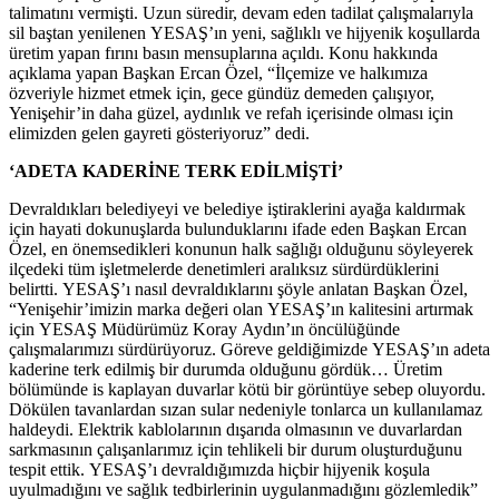
talimatını vermişti. Uzun süredir, devam eden tadilat çalışmalarıyla
sil baştan yenilenen YESAŞ’ın yeni, sağlıklı ve hijyenik koşullarda
üretim yapan fırını basın mensuplarına açıldı. Konu hakkında
açıklama yapan Başkan Ercan Özel, “İlçemize ve halkımıza
özveriyle hizmet etmek için, gece gündüz demeden çalışıyor,
Yenişehir’in daha güzel, aydınlık ve refah içerisinde olması için
elimizden gelen gayreti gösteriyoruz” dedi.
‘ADETA KADERİNE TERK EDİLMİŞTİ’
Devraldıkları belediyeyi ve belediye iştiraklerini ayağa kaldırmak
için hayati dokunuşlarda bulunduklarını ifade eden Başkan Ercan
Özel, en önemsedikleri konunun halk sağlığı olduğunu söyleyerek
ilçedeki tüm işletmelerde denetimleri aralıksız sürdürdüklerini
belirtti. YESAŞ’ı nasıl devraldıklarını şöyle anlatan Başkan Özel,
“Yenişehir’imizin marka değeri olan YESAŞ’ın kalitesini artırmak
için YESAŞ Müdürümüz Koray Aydın’ın öncülüğünde
çalışmalarımızı sürdürüyoruz. Göreve geldiğimizde YESAŞ’ın adeta
kaderine terk edilmiş bir durumda olduğunu gördük… Üretim
bölümünde is kaplayan duvarlar kötü bir görüntüye sebep oluyordu.
Dökülen tavanlardan sızan sular nedeniyle tonlarca un kullanılamaz
haldeydi. Elektrik kablolarının dışarıda olmasının ve duvarlardan
sarkmasının çalışanlarımız için tehlikeli bir durum oluşturduğunu
tespit ettik. YESAŞ’ı devraldığımızda hiçbir hijyenik koşula
uyulmadığını ve sağlık tedbirlerinin uygulanmadığını gözlemledik”