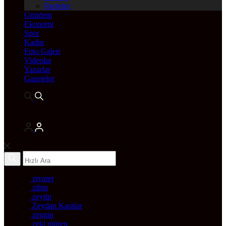
Pariteler
Gündem
Ekonomi
Spor
Kadın
Foto Galeri
Videolar
Yazarlar
Gazeteler
ziyaret
zihin
zeytin
Zeydan Karalar
zengin
zeki müren