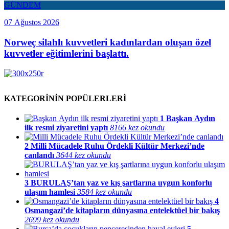
GÜNDEM
07 Ağustos 2026
Norweç silahlı kuvvetleri kadınlardan oluşan özel
kuvvetler eğitimlerini başlattı.
KATEGORİNİN POPÜLERLERİ
1
Başkan Aydın
ilk resmi ziyaretini yaptı
8166 kez okundu
2
Milli Mücadele Ruhu Ördekli Kültür Merkezi’nde
canlandı
3644 kez okundu
3
BURULAŞ’tan yaz ve kış şartlarına uygun konforlu
ulaşım hamlesi
3584 kez okundu
4
Osmangazi’de kitapların dünyasına entelektüel bir bakış
2699 kez okundu
5