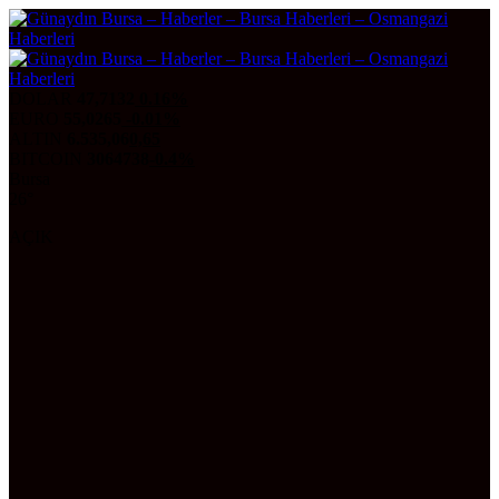
DOLAR
47,7132
0.16%
EURO
55,0265
-0.01%
ALTIN
6.535,06
0,65
BITCOIN
3064738
-0.4%
Bursa
26°
AÇIK