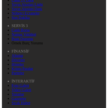
Canlı Tv Dark
Yayın Akışları Light
Yayın Akışları Dark
Nöbetçi Eczaneler
Son Dakika
SERVİS 3
Canlı Borsa
Namaz Vakitleri
Puan Durumu
Örnek Burç Yorumu
FİNANSİF
Altınlar
Dövizler
Hisseler
Kripto Paralar
Pariteler
İNTERAKTİF
Foto Galeri
Video Galeri
Yazarlar
Gazeteler
Sıcak Haber