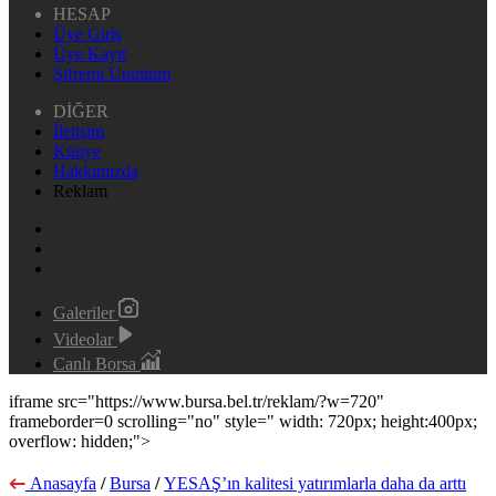
HESAP
Üye Giriş
Üye Kayıt
Şifremi Unuttum
DİĞER
İletişim
Künye
Hakkımızda
Reklam
Galeriler
Videolar
Canlı Borsa
iframe src="https://www.bursa.bel.tr/reklam/?w=720"
frameborder=0 scrolling="no" style=" width: 720px; height:400px;
overflow: hidden;">
Anasayfa
/
Bursa
/
YESAŞ’ın kalitesi yatırımlarla daha da arttı