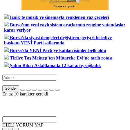
İznik’te müzik ve sinemayla renklenen yaz geceleri
Bursa’nın yeni raylı sistem araçlarının rengine vatandaşlar
karar veriyor
Bursa’da siyasi dengeleri değiştiren geçiş: 6 belediye
başkanı YENİ Parti saflarında
Bursa’da YENİ Parti’ye katılan isimler belli oldu
Tirilye Taş Mektep’ten Mütareke Evi’ne tarih rotası
Şahin Biba: Asfaltlamada 12 kat artış sağladık
Gönder
En az 10 karakter gerekli
HIZLI YORUM YAP