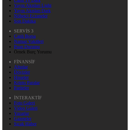
Canlı Tv Dark
Yayın Akışları Light
Yayın Akışları Dark
Nöbetçi Eczaneler
Son Dakika
SERVİS 3
Canlı Borsa
Namaz Vakitleri
Puan Durumu
Örnek Burç Yorumu
FİNANSİF
Altınlar
Dövizler
Hisseler
Kripto Paralar
Pariteler
İNTERAKTİF
Foto Galeri
Video Galeri
Yazarlar
Gazeteler
Sıcak Haber