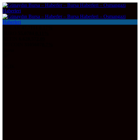
DOLAR
47,7111
0.17%
EURO
55,0784
0.11%
ALTIN
6.628,57
2,09
BITCOIN
3105607
0.7%
Bursa
30°
AÇIK