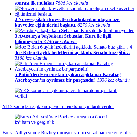
sonrası ilk mülakat
7806 kez okundu
2
Norweç silahlı kuvvetleri kadınlardan oluşan özel
kuvvetler eğitimlerini başlattı.
6270 kez okundu
3
Avusturya başbakanı Sebastian Kurz ile ilgili
bilinmeyenler
4746 kez okundu
4
Joe Biden 6 aylık hedeflerini açıkladı. Senato buz gibi…
3168 kez okundu
5
Putin’den Ermenistan’ı yıkan açıklama: Karabağ
Azerbaycan’ın ayrılmaz bir parçasıdır!
1936 kez okundu
YKS sonuçları açıklandı, tercih maratonu için tarih verildi
Bursa Adliyesi’nde Bozbey duruşması öncesi izdiham ve gerginlik