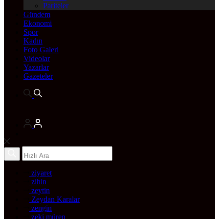
Pariteler
Gündem
Ekonomi
Spor
Kadın
Foto Galeri
Videolar
Yazarlar
Gazeteler
ziyaret
zihin
zeytin
Zeydan Karalar
zengin
zeki müren