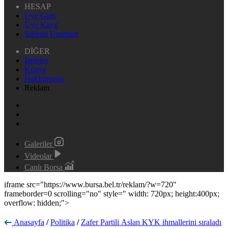
HESAP
Üye Giriş
Üye Kayıt
Şifremi Unuttum
DİĞER
İletişim
Künye
Hakkımızda
Reklam
Galeriler
Videolar
Canlı Borsa
iframe src="https://www.bursa.bel.tr/reklam/?w=720"
frameborder=0 scrolling="no" style=" width: 720px; height:400px;
overflow: hidden;">
Anasayfa
/
Politika
/
Zafer Partili Aslan KYK ihmallerini sıraladı