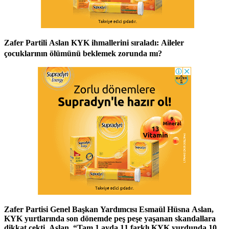
Zafer Partili Aslan KYK ihmallerini sıraladı: Aileler
çocuklarının ölümünü beklemek zorunda mı?
Zafer Partisi Genel Başkan Yardımcısı Esmaül Hüsna Aslan,
KYK yurtlarında son dönemde peş peşe yaşanan skandallara
dikkat çekti. Aslan, “Tam 1 ayda 11 farklı KYK yurdunda 10