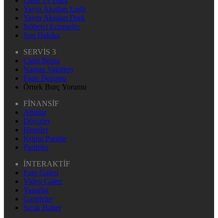
Canlı Tv Dark
Yayın Akışları Light
Yayın Akışları Dark
Nöbetçi Eczaneler
Son Dakika
SERVİS 3
Canlı Borsa
Namaz Vakitleri
Puan Durumu
Örnek Burç Yorumu
FİNANSİF
Altınlar
Dövizler
Hisseler
Kripto Paralar
Pariteler
İNTERAKTİF
Foto Galeri
Video Galeri
Yazarlar
Gazeteler
Sıcak Haber