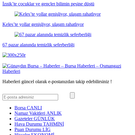
İznik’te çocuklar ve gençler bilimin peşine düştü
Keles’te yollar genişliyor, ulaşım rahatlıyor
67 pazar alanında temizlik seferberliği
Haberleri güncel olarak e-postanızdan takip edebilirsiniz !
Borsa
CANLI
Namaz Vakitleri
ANLIK
Gazeteler
GÜNLÜK
Hava Durumu
TAHMİNİ
Puan Durumu
LİG
Hisseler
EKONOMİ