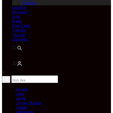
Pariteler
Gündem
Ekonomi
Spor
Kadın
Foto Galeri
Videolar
Yazarlar
Gazeteler
ziyaret
zihin
zeytin
Zeydan Karalar
zengin
zeki müren