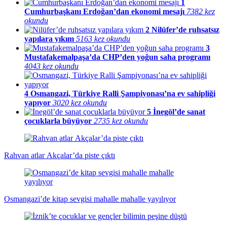
1
Cumhurbaşkanı Erdoğan’dan ekonomi mesajı
7382 kez
okundu
2
Nilüfer’de ruhsatsız
yapılara yıkım
5163 kez okundu
3
Mustafakemalpaşa’da CHP’den yoğun saha programı
4043 kez okundu
4
Osmangazi, Türkiye Ralli Şampiyonası’na ev sahipliği
yapıyor
3020 kez okundu
5
İnegöl’de sanat
çocuklarla büyüyor
2735 kez okundu
Rahvan atlar Akçalar’da piste çıktı
Osmangazi’de kitap sevgisi mahalle mahalle yayılıyor