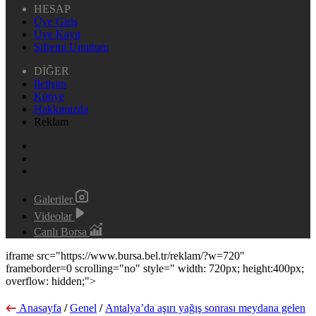
HESAP
Üye Giriş
Üye Kayıt
Şifremi Unuttum
DİĞER
İletişim
Künye
Hakkımızda
Reklam
Galeriler
Videolar
Canlı Borsa
iframe src="https://www.bursa.bel.tr/reklam/?w=720"
frameborder=0 scrolling="no" style=" width: 720px; height:400px;
overflow: hidden;">
Anasayfa
/
Genel
/
Antalya’da aşırı yağış sonrası meydana gelen