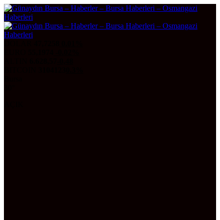
DOLAR
47,7258
0.01%
EURO
55,1974
-0.02%
ALTIN
6.628,57
-0,48
BITCOIN
3104123
0.3%
Bursa
30°
AÇIK