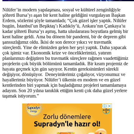
Nilüfer’in modern yapılaşması, sosyal ve kültürel zenginliğiyle
şöhreti Bursa’yı aşan bir kent haline geldiğini vurgulayan Başkan
Erdem, sözlerini şöyle tamamladı; “Çok güzel işler yaptık. Nilüfer
bugün, İstanbul’un Beşiktaş’ı Kadıköy’ü, Ankara’nın Çankaya’sı
kadar şöhreti Bursa’yı aşmış, hatta uluslararası boyutlara gelmiş bir
kent haline geldi. Ama bu dönem bir pandemi, bir de deprem gibi
şanssızlığımız oldu. İkisi de son derece yıkıcı ve travmatik
süreçlerdi. Yine de elimizden gelen her şeyi yaptık. Daha yapacak
çok işimiz var. Ekonomik krize ve önceliklerimizi, yatırım
planlarımızı değiştiren bu travmatik süreçlere rağmen vaadettiğimiz
projelerin çok büyük bölümünü tamamladık. Bir kısım projemiz de
hayata geçmek için gün sayıyor. Kentin gereksinimleri sürekli
değişiyor, dönüşüyor. Deneyimlerimiz çoğalıyor, vizyonumuz ve
hayallerimiz büyüyor. Nilüfer’i ülkenin en modern ve en güzel
kentlerinden biri yapmak için başladığımız projeleri tamamlamaya
adayım. Son 20 yılına tanıklık ettiğim kenti çok daha güzel yerlere
taşımak istiyorum.”