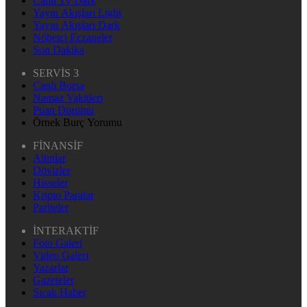
Canlı Tv Dark
Yayın Akışları Light
Yayın Akışları Dark
Nöbetçi Eczaneler
Son Dakika
SERVİS 3
Canlı Borsa
Namaz Vakitleri
Puan Durumu
Örnek Burç Yorumu
FİNANSİF
Altınlar
Dövizler
Hisseler
Kripto Paralar
Pariteler
İNTERAKTİF
Foto Galeri
Video Galeri
Yazarlar
Gazeteler
Sıcak Haber