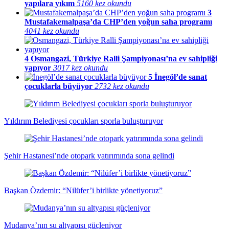
yapılara yıkım
5160 kez okundu
3
Mustafakemalpaşa’da CHP’den yoğun saha programı
4041 kez okundu
4
Osmangazi, Türkiye Ralli Şampiyonası’na ev sahipliği
yapıyor
3017 kez okundu
5
İnegöl’de sanat
çocuklarla büyüyor
2732 kez okundu
Yıldırım Belediyesi çocukları sporla buluşturuyor
Şehir Hastanesi’nde otopark yatırımında sona gelindi
Başkan Özdemir: “Nilüfer’i birlikte yönetiyoruz”
Mudanya’nın su altyapısı güçleniyor