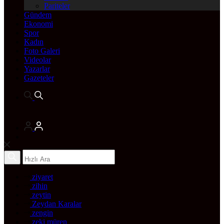
Pariteler
Gündem
Ekonomi
Spor
Kadın
Foto Galeri
Videolar
Yazarlar
Gazeteler
ziyaret
zihin
zeytin
Zeydan Karalar
zengin
zeki müren