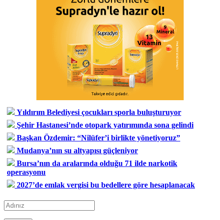
Yıldırım Belediyesi çocukları sporla buluşturuyor
Şehir Hastanesi’nde otopark yatırımında sona gelindi
Başkan Özdemir: “Nilüfer’i birlikte yönetiyoruz”
Mudanya’nın su altyapısı güçleniyor
Bursa’nın da aralarında olduğu 71 ilde narkotik
operasyonu
2027’de emlak vergisi bu bedellere göre hesaplanacak