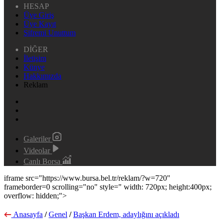
HESAP
Üye Giriş
Üye Kayıt
Şifremi Unuttum
DİĞER
İletişim
Künye
Hakkımızda
Reklam
Galeriler
Videolar
Canlı Borsa
iframe src="https://www.bursa.bel.tr/reklam/?w=720"
frameborder=0 scrolling="no" style=" width: 720px; height:400px;
overflow: hidden;">
Anasayfa
/
Genel
/
Başkan Erdem, adaylığını açıkladı