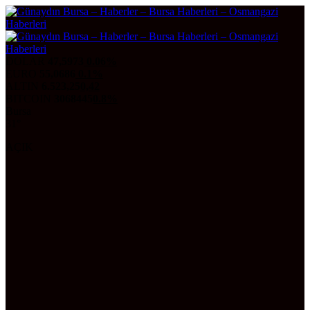
DOLAR
47,5973
0.06%
EURO
55,0686
0.1%
ALTIN
6.523,25
0,42
BITCOIN
3068445
0.8%
Bursa
31°
AÇIK