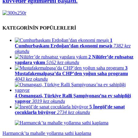
kuvvetler eğitimlerini başlattı.
KATEGORİNİN POPÜLERLERİ
1
Cumhurbaşkanı Erdoğan’dan ekonomi mesajı
7382 kez
okundu
2
Nilüfer’de ruhsatsız
yapılara yıkım
5162 kez okundu
3
Mustafakemalpaşa’da CHP’den yoğun saha programı
4043 kez okundu
4
Osmangazi, Türkiye Ralli Şampiyonası’na ev sahipliği
yapıyor
3019 kez okundu
5
İnegöl’de sanat
çocuklarla büyüyor
2734 kez okundu
Harmancık’ta mahalle yollarına sathi kaplama