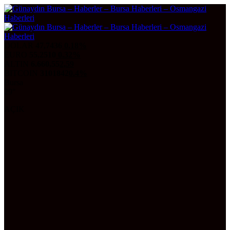
DOLAR
47,7436
0.18%
EURO
55,2510
0.32%
ALTIN
6.660,55
2,59
BITCOIN
3101842
0.4%
Bursa
29°
AÇIK