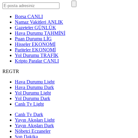
Borsa
CANLI
Namaz Vakitleri
ANLIK
Gazeteler
GÜNLÜK
Hava Durumu
TAHMİNİ
Puan Durumu
LİG
Hisseler
EKONOMİ
Pariteler
EKONOMİ
Yol Durumu
TRAFİK
Kripto Paralar
CANLI
REGTR
Hava Durumu Light
Hava Durumu Dark
Yol Durumu Light
Yol Durumu Dark
Canlı Tv Light
Canlı Tv Dark
Yayın Akışları Light
Yayın Akışları Dark
Nöbetçi Eczaneler
Son Dakika