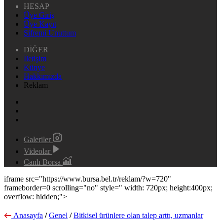
HESAP
Üye Giriş
Üye Kayıt
Şifremi Unuttum
DİĞER
İletişim
Künye
Hakkımızda
Reklam
Galeriler
Videolar
Canlı Borsa
iframe src="https://www.bursa.bel.tr/reklam/?w=720"
frameborder=0 scrolling="no" style=" width: 720px; height:400px;
overflow: hidden;">
Anasayfa
/
Genel
/
Bitkisel ürünlere olan talep arttı, uzmanlar