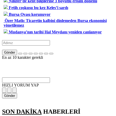
Nilüfer’de kent bilgilerine 3 boyutlu erişim dönemi
Fetih coşkusu bu kez Keles’i sardı
Bursa Ovası korunuyor
Özer Matlı: Ticaretin kalbini dinlemeden Bursa ekonomisi
yönetilemez
Mudanya’nın tarihi Hal Meydanı yeniden canlanıyor
Gönder
En az 10 karakter gerekli
HIZLI YORUM YAP
Gönder
SON DAKİKA
HABERLERİ