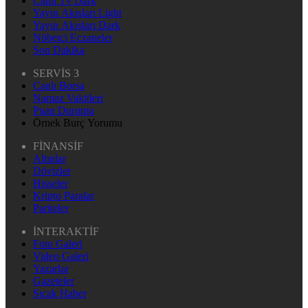
Canlı Tv Dark
Yayın Akışları Light
Yayın Akışları Dark
Nöbetçi Eczaneler
Son Dakika
SERVİS 3
Canlı Borsa
Namaz Vakitleri
Puan Durumu
Örnek Burç Yorumu
FİNANSİF
Altınlar
Dövizler
Hisseler
Kripto Paralar
Pariteler
İNTERAKTİF
Foto Galeri
Video Galeri
Yazarlar
Gazeteler
Sıcak Haber