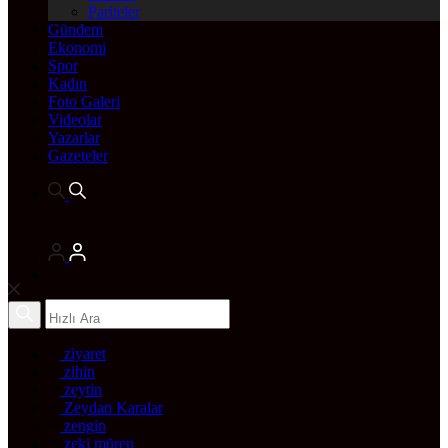
Pariteler
Gündem
Ekonomi
Spor
Kadın
Foto Galeri
Videolar
Yazarlar
Gazeteler
ziyaret
zihin
zeytin
Zeydan Karalar
zengin
zeki müren