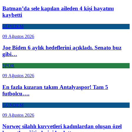
Batman’da sele kapılan aileden 4 kişi hayatını
kaybetti
GÜNDEM
09 Ağustos 2026
Joe Biden 6 aylık hedeflerini açıkladı. Senato buz
gibi…
SPOR
09 Ağustos 2026
En fazla kızaran takım Antalyaspor! Tam 5
futbolcu….
GÜNDEM
09 Ağustos 2026
Norweç silahlı kuvvetleri kadınlardan oluşan özel