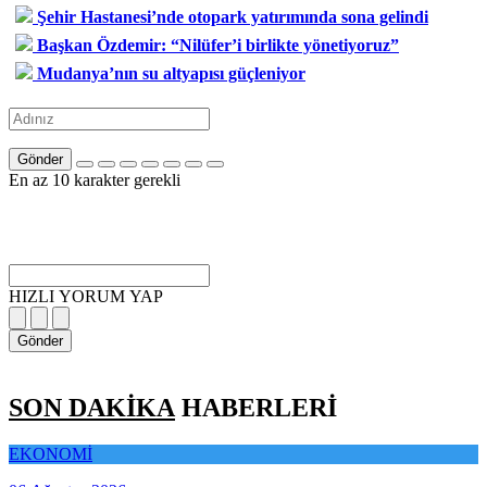
Şehir Hastanesi’nde otopark yatırımında sona gelindi
Başkan Özdemir: “Nilüfer’i birlikte yönetiyoruz”
Mudanya’nın su altyapısı güçleniyor
Gönder
En az 10 karakter gerekli
HIZLI YORUM YAP
Gönder
SON DAKİKA
HABERLERİ
EKONOMİ