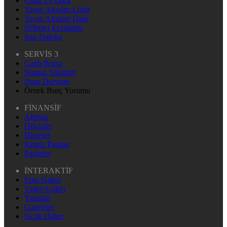
Canlı Tv Dark
Yayın Akışları Light
Yayın Akışları Dark
Nöbetçi Eczaneler
Son Dakika
SERVİS 3
Canlı Borsa
Namaz Vakitleri
Puan Durumu
Örnek Burç Yorumu
FİNANSİF
Altınlar
Dövizler
Hisseler
Kripto Paralar
Pariteler
İNTERAKTİF
Foto Galeri
Video Galeri
Yazarlar
Gazeteler
Sıcak Haber