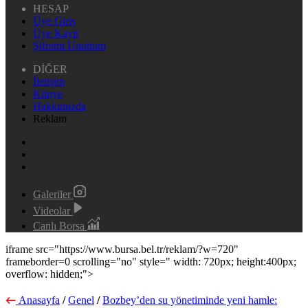
HESAP
Üye Giriş
Üye Kayıt
Şifremi Unuttum
DİĞER
İletişim
Künye
Hakkımızda
Reklam
Galeriler
Videolar
Canlı Borsa
iframe src="https://www.bursa.bel.tr/reklam/?w=720"
frameborder=0 scrolling="no" style=" width: 720px; height:400px;
overflow: hidden;">
Anasayfa
/
Genel
/
Bozbey’den su yönetiminde yeni hamle: