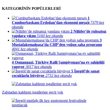
KATEGORİNİN POPÜLERLERİ
1
Cumhurbaşkanı Erdoğan’dan ekonomi mesajı
7379 kez
okundu
2
Nilüfer’de ruhsatsız
yapılara yıkım
5160 kez okundu
3
Mustafakemalpaşa’da CHP’den yoğun saha programı
4041 kez okundu
4
Osmangazi, Türkiye Ralli Şampiyonası’na ev sahipliği
yapıyor
3017 kez okundu
5
İnegöl’de sanat
çocuklarla büyüyor
2732 kez okundu
Zabıtadan kaldırım işgallerine geçit yok