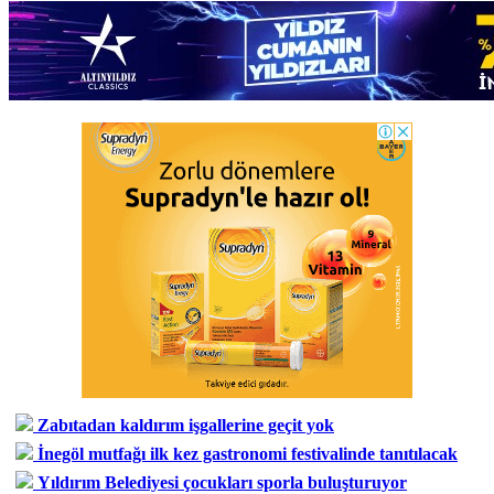
Zabıtadan kaldırım işgallerine geçit yok
İnegöl mutfağı ilk kez gastronomi festivalinde tanıtılacak
Yıldırım Belediyesi çocukları sporla buluşturuyor