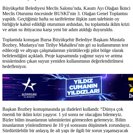
Büyükşehir Belediyesi Meclis Salonu’nda, Kasım Ayı Olağan İkinci
Meclis Oturumu öncesinde BUSKİ’nin 3. Olağan Genel Toplantısı
yapıldı. Geçtiğimiz hafta su tarifelerine ilişkin zam talebinin oy
birliğiyle kabul edildiği oturumun ardından, bu toplantıda iklim krizi
ve artan su ihtiyacına karşı yeni bir adım atıldığı duyuruldu.
Toplantıda konuşan Bursa Büyükşehir Belediye Başkanı Mustafa
Bozbey, Mudanya’nın Tirilye Mahallesi’nin gri su kullanımının test
edileceği ve altyapı çalışmalarının yürütüleceği pilot bölge olarak
belirlendiğini açıkladı. Proje kapsamında yağmur suyu ve arıtma
tesislerinden çıkan suyun yeniden kullanımının değerlendirilmesi
hedefleniyor.
Başkan Bozbey konuşmasında şu ifadeleri kullandı: “Dünya çok
önemli bir iklim krizi yaşıyor. 1 yıl sonra ne olacağını bilemeyiz.
Bizler bilim insanlarının tahminlerini görmezden gelemeyiz. Bilim
insanlarının yönlendirmesi ile 10 yıl sonrasını düşünmek zorundayız.
Sürdürülebilir bir anlayış ile alt yapı ile ilgili bir sorun yaşamayacak