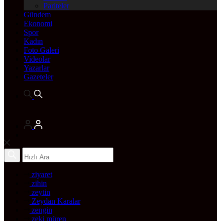
Pariteler
Gündem
Ekonomi
Spor
Kadın
Foto Galeri
Videolar
Yazarlar
Gazeteler
ziyaret
zihin
zeytin
Zeydan Karalar
zengin
zeki müren