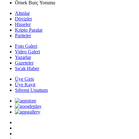
Örnek Burç Yorumu
Altınlar
Dövizler
Hisseler
Kripto Paralar
Pariteler
Foto Galeri
Video Galeri
Yazarlar
Gazeteler
Sıcak Haber
Üye Giriş
Üye Kayıt
Şifremi Unuttum