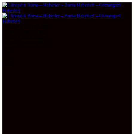
DOLAR
47,5978
0.06%
EURO
55,0502
0.06%
ALTIN
6.533,83
0,58
BITCOIN
3065470
0.8%
Bursa
31°
AÇIK