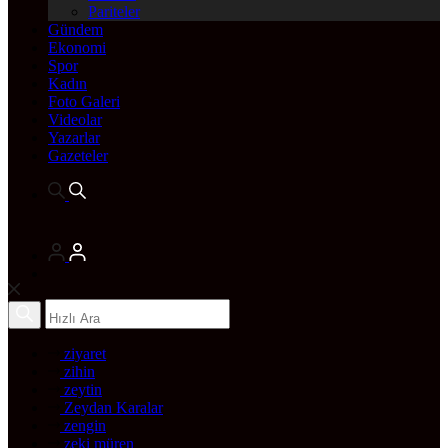
Pariteler
Gündem
Ekonomi
Spor
Kadın
Foto Galeri
Videolar
Yazarlar
Gazeteler
ziyaret
zihin
zeytin
Zeydan Karalar
zengin
zeki müren