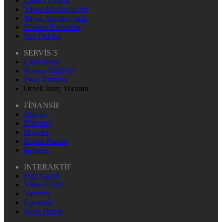
Canlı Tv Dark
Yayın Akışları Light
Yayın Akışları Dark
Nöbetçi Eczaneler
Son Dakika
SERVİS 3
Canlı Borsa
Namaz Vakitleri
Puan Durumu
Örnek Burç Yorumu
FİNANSİF
Altınlar
Dövizler
Hisseler
Kripto Paralar
Pariteler
İNTERAKTİF
Foto Galeri
Video Galeri
Yazarlar
Gazeteler
Sıcak Haber