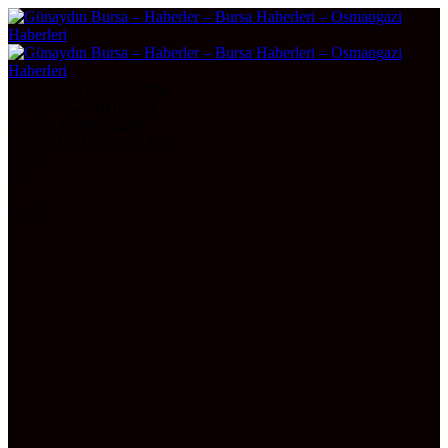
DOLAR
47,7436
0.18%
EURO
55,2510
0.32%
ALTIN
6.660,55
2,59
BITCOIN
3103723
0.2%
Bursa
27°
AÇIK