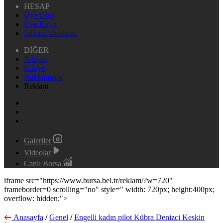
HESAP
Üye Giriş
Üye Kayıt
Şifremi Unuttum
DİĞER
İletişim
Künye
Hakkımızda
Reklam
Galeriler
Videolar
Canlı Borsa
iframe src="https://www.bursa.bel.tr/reklam/?w=720"
frameborder=0 scrolling="no" style=" width: 720px; height:400px;
overflow: hidden;">
Anasayfa
/
Genel
/
Engelli kadın pilot Kübra Denizci Keskin