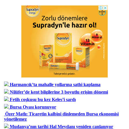
Harmancık’ta mahalle yollarına sathi kaplama
Nilüfer’de kent bilgilerine 3 boyutlu erişim dönemi
Fetih coşkusu bu kez Keles’i sardı
Bursa Ovası korunuyor
Özer Matlı: Ticaretin kalbini dinlemeden Bursa ekonomisi
yönetilemez
Mudanya’nın tarihi Hal Meydanı yeniden canlanıyor