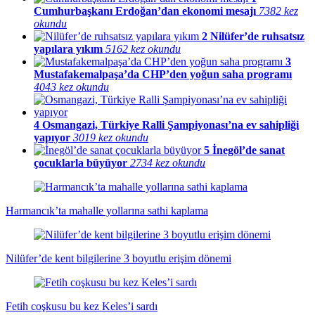
Cumhurbaşkanı Erdoğan’dan ekonomi mesajı
7382 kez
okundu
2
Nilüfer’de ruhsatsız
yapılara yıkım
5162 kez okundu
3
Mustafakemalpaşa’da CHP’den yoğun saha programı
4043 kez okundu
4
Osmangazi, Türkiye Ralli Şampiyonası’na ev sahipliği
yapıyor
3019 kez okundu
5
İnegöl’de sanat
çocuklarla büyüyor
2734 kez okundu
Harmancık’ta mahalle yollarına sathi kaplama
Nilüfer’de kent bilgilerine 3 boyutlu erişim dönemi
Fetih coşkusu bu kez Keles’i sardı