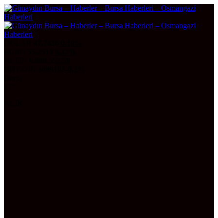
DOLAR
47,7436
0.18%
EURO
55,2510
0.32%
ALTIN
6.660,55
2,59
BITCOIN
3089187
-0.3%
Bursa
27°
AÇIK