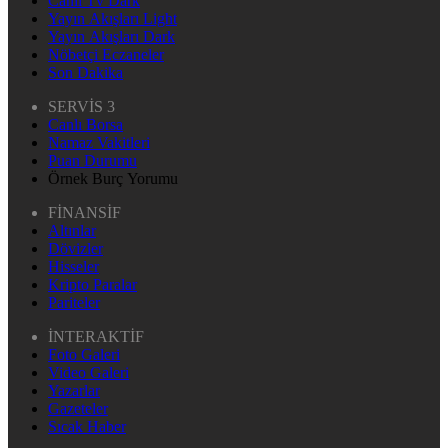
Canlı Tv Dark
Yayın Akışları Light
Yayın Akışları Dark
Nöbetçi Eczaneler
Son Dakika
SERVİS 3
Canlı Borsa
Namaz Vakitleri
Puan Durumu
Örnek Burç Yorumu
FİNANSİF
Altınlar
Dövizler
Hisseler
Kripto Paralar
Pariteler
İNTERAKTİF
Foto Galeri
Video Galeri
Yazarlar
Gazeteler
Sıcak Haber