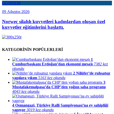
GÜNDEM
09 Ağustos 2026
Norweç silahlı kuvvetleri kadınlardan oluşan özel
kuvvetler eğitimlerini başlattı.
KATEGORİNİN POPÜLERLERİ
1
Cumhurbaşkanı Erdoğan’dan ekonomi mesajı
7382 kez
okundu
2
Nilüfer’de ruhsatsız
yapılara yıkım
5163 kez okundu
3
Mustafakemalpaşa’da CHP’den yoğun saha programı
4043 kez okundu
4
Osmangazi, Türkiye Ralli Şampiyonası’na ev sahipliği
yapıyor
3019 kez okundu