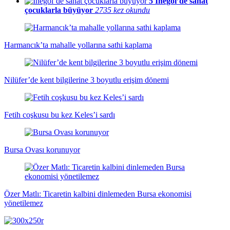
5
İnegöl’de sanat
çocuklarla büyüyor
2735 kez okundu
Harmancık’ta mahalle yollarına sathi kaplama
Nilüfer’de kent bilgilerine 3 boyutlu erişim dönemi
Fetih coşkusu bu kez Keles’i sardı
Bursa Ovası korunuyor
Özer Matlı: Ticaretin kalbini dinlemeden Bursa ekonomisi
yönetilemez