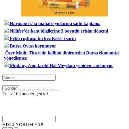
Harmancık’ta mahalle yollarına sathi kaplama
Nilüfer’de kent bilgilerine 3 boyutlu erişim dönemi
Fetih coşkusu bu kez Keles’i sardı
Bursa Ovası korunuyor
Özer Matlı: Ticaretin kalbini dinlemeden Bursa ekonomisi
yönetilemez
Mudanya’nın tarihi Hal Meydanı yeniden canlanıyor
Gönder
En az 10 karakter gerekli
HIZLI YORUM YAP