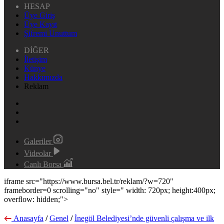
HESAP
Üye Giriş
Üye Kayıt
Şifremi Unuttum
DİĞER
İletişim
Künye
Hakkımızda
Reklam
Galeriler
Videolar
Canlı Borsa
iframe src="https://www.bursa.bel.tr/reklam/?w=720"
frameborder=0 scrolling="no" style=" width: 720px; height:400px;
overflow: hidden;">
Anasayfa
/
Genel
/
İnegöl Belediyesi’nde güvenli çalışma ve ilk