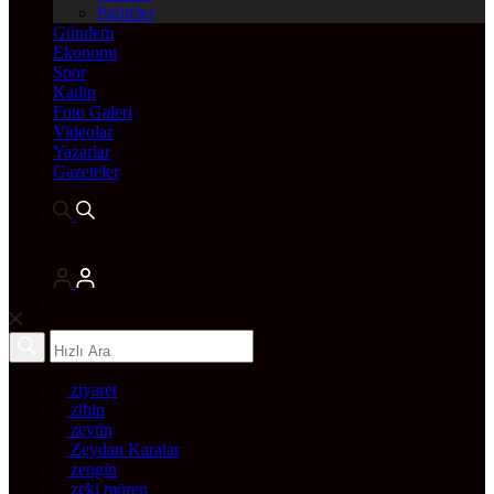
Pariteler
Gündem
Ekonomi
Spor
Kadın
Foto Galeri
Videolar
Yazarlar
Gazeteler
ziyaret
zihin
zeytin
Zeydan Karalar
zengin
zeki müren