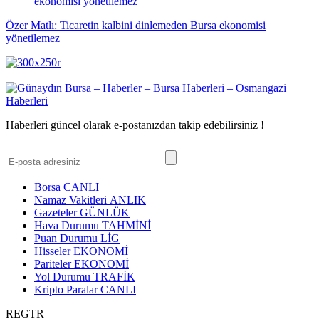
Özer Matlı: Ticaretin kalbini dinlemeden Bursa ekonomisi
yönetilemez
Haberleri güncel olarak e-postanızdan takip edebilirsiniz !
Borsa
CANLI
Namaz Vakitleri
ANLIK
Gazeteler
GÜNLÜK
Hava Durumu
TAHMİNİ
Puan Durumu
LİG
Hisseler
EKONOMİ
Pariteler
EKONOMİ
Yol Durumu
TRAFİK
Kripto Paralar
CANLI
REGTR