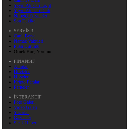
Canlı Tv Dark
Yayın Akışları Light
Yayın Akışları Dark
Nöbetçi Eczaneler
Son Dakika
SERVİS 3
Canlı Borsa
Namaz Vakitleri
Puan Durumu
Örnek Burç Yorumu
FİNANSİF
Altınlar
Dövizler
Hisseler
Kripto Paralar
Pariteler
İNTERAKTİF
Foto Galeri
Video Galeri
Yazarlar
Gazeteler
Sıcak Haber