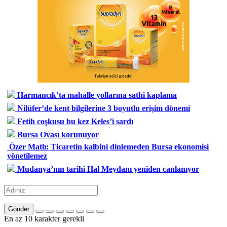
Harmancık’ta mahalle yollarına sathi kaplama
Nilüfer’de kent bilgilerine 3 boyutlu erişim dönemi
Fetih coşkusu bu kez Keles’i sardı
Bursa Ovası korunuyor
Özer Matlı: Ticaretin kalbini dinlemeden Bursa ekonomisi
yönetilemez
Mudanya’nın tarihi Hal Meydanı yeniden canlanıyor
Gönder
En az 10 karakter gerekli