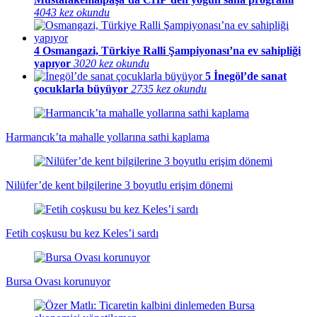
4043 kez okundu
4
Osmangazi, Türkiye Ralli Şampiyonası’na ev sahipliği
yapıyor
3020 kez okundu
5
İnegöl’de sanat
çocuklarla büyüyor
2735 kez okundu
Harmancık’ta mahalle yollarına sathi kaplama
Nilüfer’de kent bilgilerine 3 boyutlu erişim dönemi
Fetih coşkusu bu kez Keles’i sardı
Bursa Ovası korunuyor