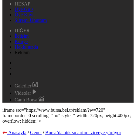
HESAP
Üye Giriş
Üye Kayıt
Şifremi Unuttum
DİĞER
İletişim
Künye
Hakkımızda
Reklam
Galeriler
Videolar
Canlı Borsa
iframe src="https://www.bursa.bel.tr/reklam/?w=720"
frameborder=0 scrolling="no" style=" width: 720px; height:400px;
overflow: hidden;">
Anasayfa
/
Genel
/
Bursa’da atık su arıtımı zirveye yürüyor