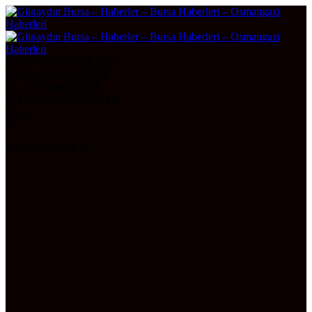
DOLAR
47,7436
0.18%
EURO
55,2510
0.32%
ALTIN
6.660,55
2,59
BITCOIN
3095258
-0.1%
Bursa
27°
HAFİF YAĞMUR