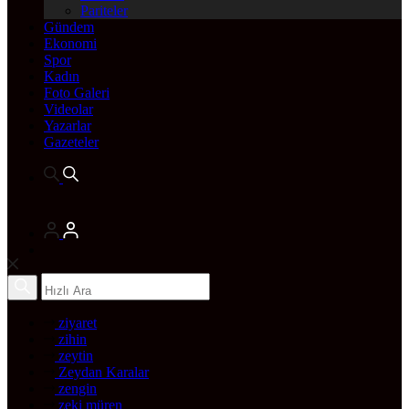
Pariteler
Gündem
Ekonomi
Spor
Kadın
Foto Galeri
Videolar
Yazarlar
Gazeteler
ziyaret
zihin
zeytin
Zeydan Karalar
zengin
zeki müren