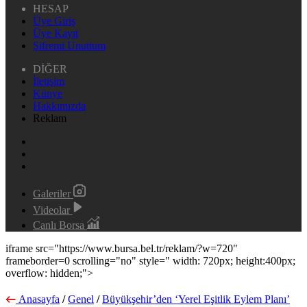
HESAP
Üye Giriş
Üye Kayıt
Şifremi Unuttum
DİĞER
İletişim
Künye
Hakkımızda
Reklam
Galeriler
Videolar
Canlı Borsa
iframe src="https://www.bursa.bel.tr/reklam/?w=720"
frameborder=0 scrolling="no" style=" width: 720px; height:400px;
overflow: hidden;">
Anasayfa
/
Genel
/
Büyükşehir’den ‘Yerel Eşitlik Eylem Planı’