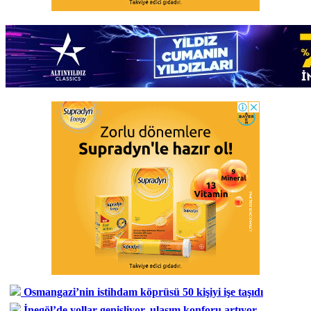
Osmangazi’nin istihdam köprüsü 50 kişiyi işe taşıdı
İnegöl’de yollar genişliyor, ulaşım konforu artıyor