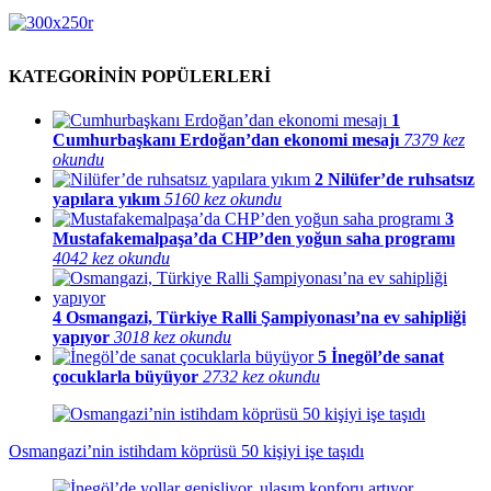
KATEGORİNİN POPÜLERLERİ
1
Cumhurbaşkanı Erdoğan’dan ekonomi mesajı
7379 kez
okundu
2
Nilüfer’de ruhsatsız
yapılara yıkım
5160 kez okundu
3
Mustafakemalpaşa’da CHP’den yoğun saha programı
4042 kez okundu
4
Osmangazi, Türkiye Ralli Şampiyonası’na ev sahipliği
yapıyor
3018 kez okundu
5
İnegöl’de sanat
çocuklarla büyüyor
2732 kez okundu
Osmangazi’nin istihdam köprüsü 50 kişiyi işe taşıdı