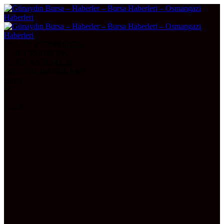
DOLAR
47,7089
0.17%
EURO
55,0188
0%
ALTIN
6.579,34
1,34
BITCOIN
3067595
-0.6%
Bursa
26°
AÇIK