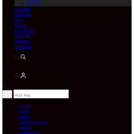
Pariteler
Gündem
Ekonomi
Spor
Kadın
Foto Galeri
Videolar
Yazarlar
Gazeteler
ziyaret
zihin
zeytin
Zeydan Karalar
zengin
zeki müren