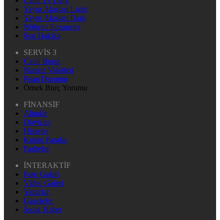
Canlı Tv Dark
Yayın Akışları Light
Yayın Akışları Dark
Nöbetçi Eczaneler
Son Dakika
SERVİS 3
Canlı Borsa
Namaz Vakitleri
Puan Durumu
Örnek Burç Yorumu
FİNANSİF
Altınlar
Dövizler
Hisseler
Kripto Paralar
Pariteler
İNTERAKTİF
Foto Galeri
Video Galeri
Yazarlar
Gazeteler
Sıcak Haber