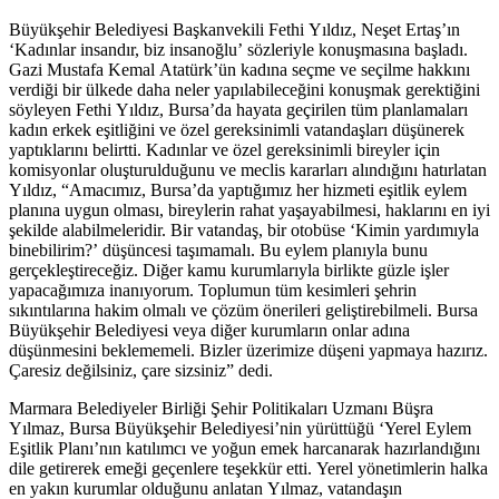
Büyükşehir Belediyesi Başkanvekili Fethi Yıldız, Neşet Ertaş’ın
‘Kadınlar insandır, biz insanoğlu’ sözleriyle konuşmasına başladı.
Gazi Mustafa Kemal Atatürk’ün kadına seçme ve seçilme hakkını
verdiği bir ülkede daha neler yapılabileceğini konuşmak gerektiğini
söyleyen Fethi Yıldız, Bursa’da hayata geçirilen tüm planlamaları
kadın erkek eşitliğini ve özel gereksinimli vatandaşları düşünerek
yaptıklarını belirtti. Kadınlar ve özel gereksinimli bireyler için
komisyonlar oluşturulduğunu ve meclis kararları alındığını hatırlatan
Yıldız, “Amacımız, Bursa’da yaptığımız her hizmeti eşitlik eylem
planına uygun olması, bireylerin rahat yaşayabilmesi, haklarını en iyi
şekilde alabilmeleridir. Bir vatandaş, bir otobüse ‘Kimin yardımıyla
binebilirim?’ düşüncesi taşımamalı. Bu eylem planıyla bunu
gerçekleştireceğiz. Diğer kamu kurumlarıyla birlikte güzle işler
yapacağımıza inanıyorum. Toplumun tüm kesimleri şehrin
sıkıntılarına hakim olmalı ve çözüm önerileri geliştirebilmeli. Bursa
Büyükşehir Belediyesi veya diğer kurumların onlar adına
düşünmesini beklememeli. Bizler üzerimize düşeni yapmaya hazırız.
Çaresiz değilsiniz, çare sizsiniz” dedi.
Marmara Belediyeler Birliği Şehir Politikaları Uzmanı Büşra
Yılmaz, Bursa Büyükşehir Belediyesi’nin yürüttüğü ‘Yerel Eylem
Eşitlik Planı’nın katılımcı ve yoğun emek harcanarak hazırlandığını
dile getirerek emeği geçenlere teşekkür etti. Yerel yönetimlerin halka
en yakın kurumlar olduğunu anlatan Yılmaz, vatandaşın