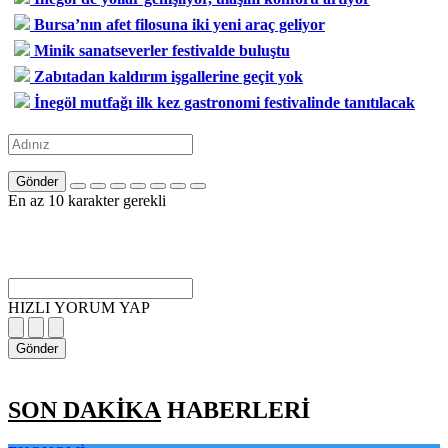
Bursa’nın afet filosuna iki yeni araç geliyor
Minik sanatseverler festivalde buluştu
Zabıtadan kaldırım işgallerine geçit yok
İnegöl mutfağı ilk kez gastronomi festivalinde tanıtılacak
Gönder
En az 10 karakter gerekli
HIZLI YORUM YAP
Gönder
SON DAKİKA
HABERLERİ