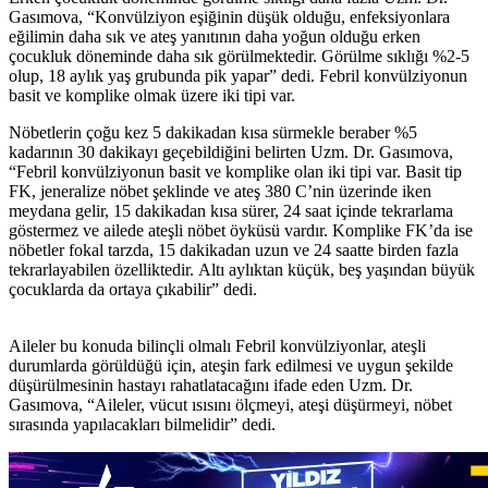
Gasımova, “Konvülziyon eşiğinin düşük olduğu, enfeksiyonlara
eğilimin daha sık ve ateş yanıtının daha yoğun olduğu erken
çocukluk döneminde daha sık görülmektedir. Görülme sıklığı %2-5
olup, 18 aylık yaş grubunda pik yapar” dedi. Febril konvülziyonun
basit ve komplike olmak üzere iki tipi var.
Nöbetlerin çoğu kez 5 dakikadan kısa sürmekle beraber %5
kadarının 30 dakikayı geçebildiğini belirten Uzm. Dr. Gasımova,
“Febril konvülziyonun basit ve komplike olan iki tipi var. Basit tip
FK, jeneralize nöbet şeklinde ve ateş 380 C’nin üzerinde iken
meydana gelir, 15 dakikadan kısa sürer, 24 saat içinde tekrarlama
göstermez ve ailede ateşli nöbet öyküsü vardır. Komplike FK’da ise
nöbetler fokal tarzda, 15 dakikadan uzun ve 24 saatte birden fazla
tekrarlayabilen özelliktedir. Altı aylıktan küçük, beş yaşından büyük
çocuklarda da ortaya çıkabilir” dedi.
Aileler bu konuda bilinçli olmalı Febril konvülziyonlar, ateşli
durumlarda görüldüğü için, ateşin fark edilmesi ve uygun şekilde
düşürülmesinin hastayı rahatlatacağını ifade eden Uzm. Dr.
Gasımova, “Aileler, vücut ısısını ölçmeyi, ateşi düşürmeyi, nöbet
sırasında yapılacakları bilmelidir” dedi.