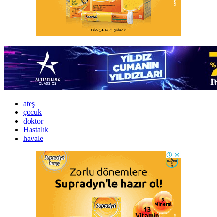
ateş
çocuk
doktor
Hastalık
havale