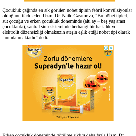
Çocukluk çağında en sık görülen nöbet tipinin febril konvülziyonlar
olduğunu ifade eden Uzm. Dr. Naile Gasımova, “Bu nöbet tipleri,
süt çocuğu ve erken çocukluk döneminde (altı ay – beş yaş arası
çocuklarda), santral sinir sisteminde herhangi bir hastalık ve
elektrolit düzensizliği olmaksızın ateşin eşlik ettiği nöbet tipi olarak
tanımlanmaktadır” dedi.
Erken çocukluk döneminde görülme sıklığı daha fazla Uzm. Dr.