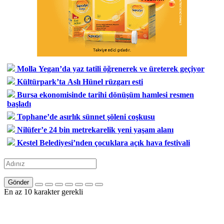
Molla Yegan’da yaz tatili öğrenerek ve üreterek geçiyor
Kültürpark’ta Aslı Hünel rüzgarı esti
Bursa ekonomisinde tarihi dönüşüm hamlesi resmen
başladı
Tophane’de asırlık sünnet şöleni coşkusu
Nilüfer’e 24 bin metrekarelik yeni yaşam alanı
Kestel Belediyesi’nden çocuklara açık hava festivali
Gönder
En az 10 karakter gerekli