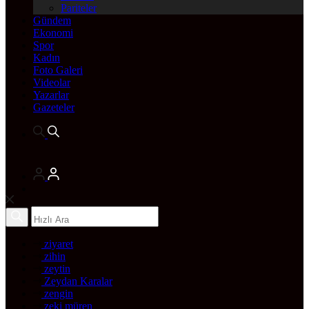
Pariteler
Gündem
Ekonomi
Spor
Kadın
Foto Galeri
Videolar
Yazarlar
Gazeteler
ziyaret
zihin
zeytin
Zeydan Karalar
zengin
zeki müren