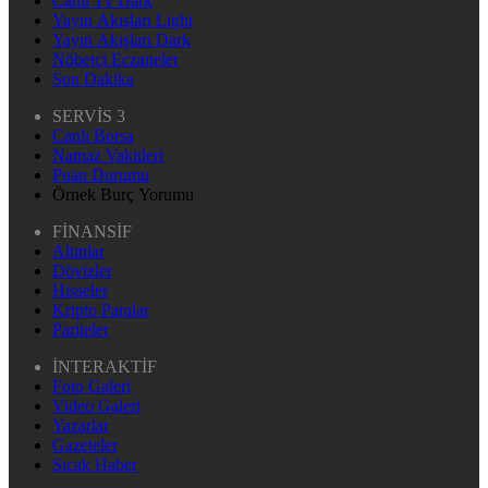
Canlı Tv Dark
Yayın Akışları Light
Yayın Akışları Dark
Nöbetçi Eczaneler
Son Dakika
SERVİS 3
Canlı Borsa
Namaz Vakitleri
Puan Durumu
Örnek Burç Yorumu
FİNANSİF
Altınlar
Dövizler
Hisseler
Kripto Paralar
Pariteler
İNTERAKTİF
Foto Galeri
Video Galeri
Yazarlar
Gazeteler
Sıcak Haber