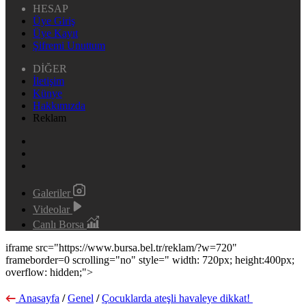
HESAP
Üye Giriş
Üye Kayıt
Şifremi Unuttum
DİĞER
İletişim
Künye
Hakkımızda
Reklam
Galeriler
Videolar
Canlı Borsa
iframe src="https://www.bursa.bel.tr/reklam/?w=720"
frameborder=0 scrolling="no" style=" width: 720px; height:400px;
overflow: hidden;">
Anasayfa
/
Genel
/
Çocuklarda ateşli havaleye dikkat!