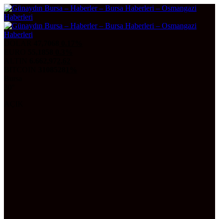
DOLAR
47,7068
0.17%
EURO
55,1858
0.3%
ALTIN
6.662,97
2,62
BITCOIN
3108528
1%
Bursa
30°
AÇIK