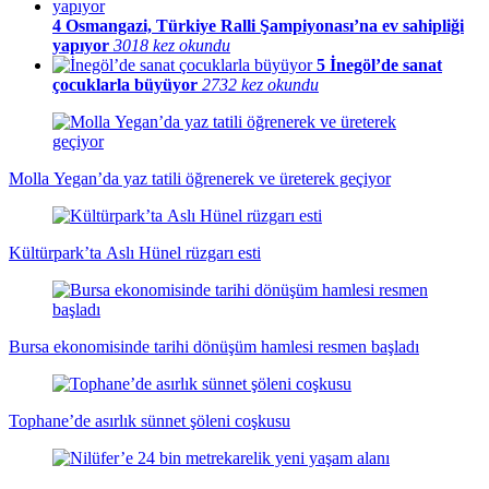
4
Osmangazi, Türkiye Ralli Şampiyonası’na ev sahipliği
yapıyor
3018 kez okundu
5
İnegöl’de sanat
çocuklarla büyüyor
2732 kez okundu
Molla Yegan’da yaz tatili öğrenerek ve üreterek geçiyor
Kültürpark’ta Aslı Hünel rüzgarı esti
Bursa ekonomisinde tarihi dönüşüm hamlesi resmen başladı
Tophane’de asırlık sünnet şöleni coşkusu