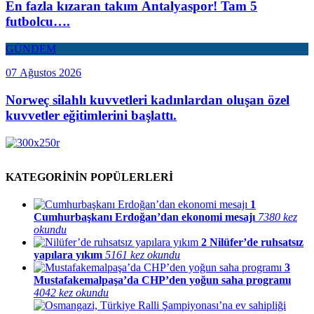
En fazla kızaran takım Antalyaspor! Tam 5
futbolcu….
GÜNDEM
07 Ağustos 2026
Norweç silahlı kuvvetleri kadınlardan oluşan özel
kuvvetler eğitimlerini başlattı.
KATEGORİNİN POPÜLERLERİ
1
Cumhurbaşkanı Erdoğan’dan ekonomi mesajı
7380 kez
okundu
2
Nilüfer’de ruhsatsız
yapılara yıkım
5161 kez okundu
3
Mustafakemalpaşa’da CHP’den yoğun saha programı
4042 kez okundu