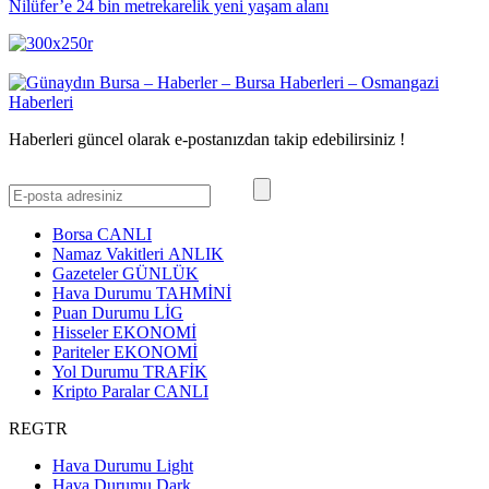
Nilüfer’e 24 bin metrekarelik yeni yaşam alanı
Haberleri güncel olarak e-postanızdan takip edebilirsiniz !
Borsa
CANLI
Namaz Vakitleri
ANLIK
Gazeteler
GÜNLÜK
Hava Durumu
TAHMİNİ
Puan Durumu
LİG
Hisseler
EKONOMİ
Pariteler
EKONOMİ
Yol Durumu
TRAFİK
Kripto Paralar
CANLI
REGTR
Hava Durumu Light
Hava Durumu Dark