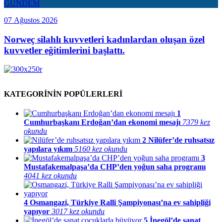
GÜNDEM
07 Ağustos 2026
Norweç silahlı kuvvetleri kadınlardan oluşan özel
kuvvetler eğitimlerini başlattı.
KATEGORİNİN POPÜLERLERİ
1
Cumhurbaşkanı Erdoğan’dan ekonomi mesajı
7379 kez
okundu
2
Nilüfer’de ruhsatsız
yapılara yıkım
5160 kez okundu
3
Mustafakemalpaşa’da CHP’den yoğun saha programı
4041 kez okundu
4
Osmangazi, Türkiye Ralli Şampiyonası’na ev sahipliği
yapıyor
3017 kez okundu
5
İnegöl’de sanat