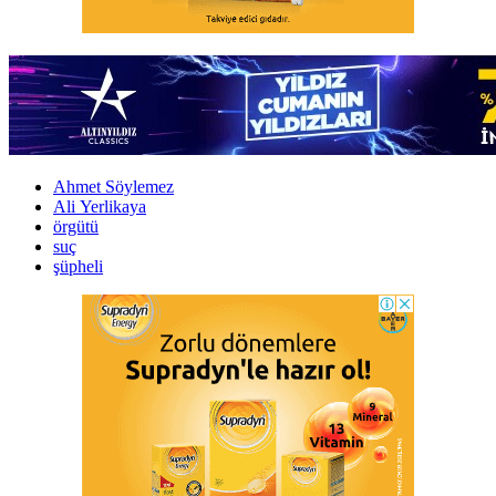
Ahmet Söylemez
Ali Yerlikaya
örgütü
suç
şüpheli