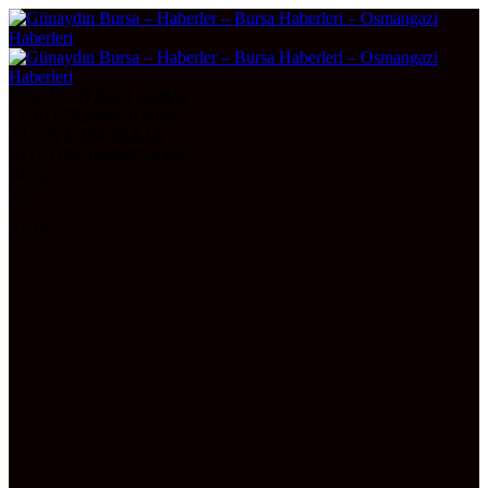
DOLAR
47,6223
-0.05%
EURO
55,0406
-0.08%
ALTIN
6.484,39
-0,18
BITCOIN
3069455
-0.6%
Bursa
29°
AÇIK