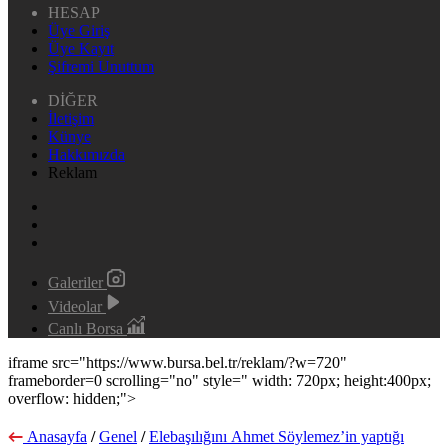
HESAP
Üye Giriş
Üye Kayıt
Şifremi Unuttum
DİĞER
İletişim
Künye
Hakkımızda
Reklam
Galeriler
Videolar
Canlı Borsa
iframe src="https://www.bursa.bel.tr/reklam/?w=720"
frameborder=0 scrolling="no" style=" width: 720px; height:400px;
overflow: hidden;">
Anasayfa
/
Genel
/
Elebaşılığını Ahmet Söylemez’in yaptığı