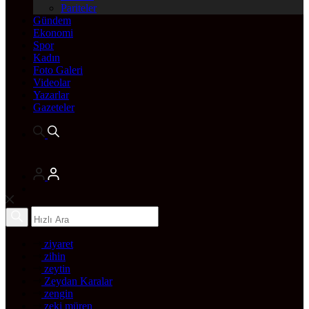
Pariteler
Gündem
Ekonomi
Spor
Kadın
Foto Galeri
Videolar
Yazarlar
Gazeteler
ziyaret
zihin
zeytin
Zeydan Karalar
zengin
zeki müren