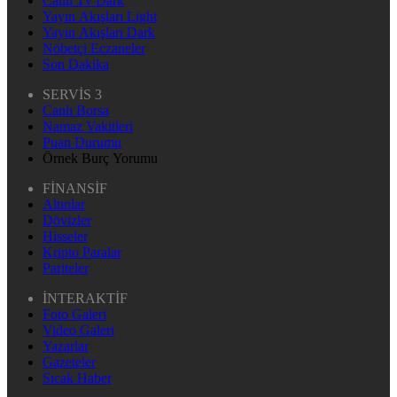
Canlı Tv Dark
Yayın Akışları Light
Yayın Akışları Dark
Nöbetçi Eczaneler
Son Dakika
SERVİS 3
Canlı Borsa
Namaz Vakitleri
Puan Durumu
Örnek Burç Yorumu
FİNANSİF
Altınlar
Dövizler
Hisseler
Kripto Paralar
Pariteler
İNTERAKTİF
Foto Galeri
Video Galeri
Yazarlar
Gazeteler
Sıcak Haber