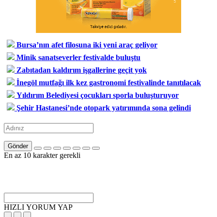
Bursa’nın afet filosuna iki yeni araç geliyor
Minik sanatseverler festivalde buluştu
Zabıtadan kaldırım işgallerine geçit yok
İnegöl mutfağı ilk kez gastronomi festivalinde tanıtılacak
Yıldırım Belediyesi çocukları sporla buluşturuyor
Şehir Hastanesi’nde otopark yatırımında sona gelindi
Gönder
En az 10 karakter gerekli
HIZLI YORUM YAP