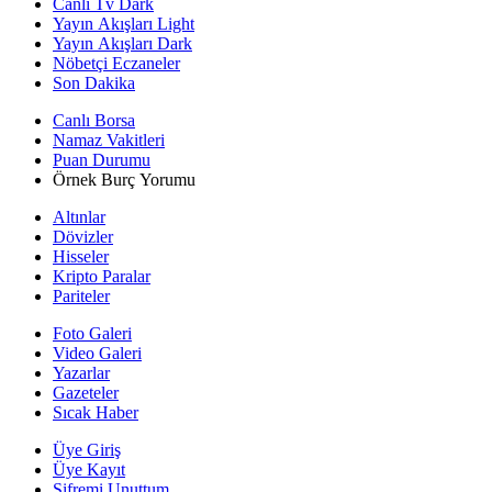
Canlı Tv Dark
Yayın Akışları Light
Yayın Akışları Dark
Nöbetçi Eczaneler
Son Dakika
Canlı Borsa
Namaz Vakitleri
Puan Durumu
Örnek Burç Yorumu
Altınlar
Dövizler
Hisseler
Kripto Paralar
Pariteler
Foto Galeri
Video Galeri
Yazarlar
Gazeteler
Sıcak Haber
Üye Giriş
Üye Kayıt
Şifremi Unuttum