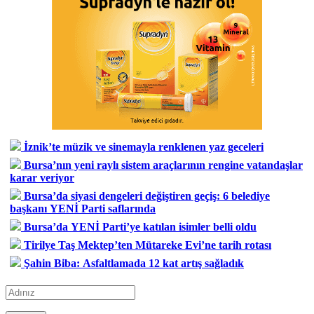
İznik’te müzik ve sinemayla renklenen yaz geceleri
Bursa’nın yeni raylı sistem araçlarının rengine vatandaşlar
karar veriyor
Bursa’da siyasi dengeleri değiştiren geçiş: 6 belediye
başkanı YENİ Parti saflarında
Bursa’da YENİ Parti’ye katılan isimler belli oldu
Tirilye Taş Mektep’ten Mütareke Evi’ne tarih rotası
Şahin Biba: Asfaltlamada 12 kat artış sağladık