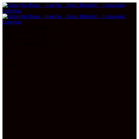
DOLAR
47,6007
0.05%
EURO
54,9759
-0.09%
ALTIN
6.476,62
-0,30
BITCOIN
3078153
0.2%
Bursa
27°
AÇIK