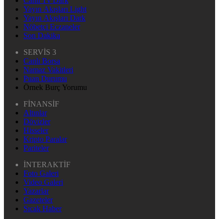
Canlı Tv Dark
Yayın Akışları Light
Yayın Akışları Dark
Nöbetçi Eczaneler
Son Dakika
SERVİS 3
Canlı Borsa
Namaz Vakitleri
Puan Durumu
Örnek Burç Yorumu
FİNANSİF
Altınlar
Dövizler
Hisseler
Kripto Paralar
Pariteler
İNTERAKTİF
Foto Galeri
Video Galeri
Yazarlar
Gazeteler
Sıcak Haber