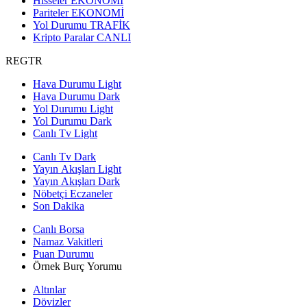
Hisseler
EKONOMİ
Pariteler
EKONOMİ
Yol Durumu
TRAFİK
Kripto Paralar
CANLI
REGTR
Hava Durumu Light
Hava Durumu Dark
Yol Durumu Light
Yol Durumu Dark
Canlı Tv Light
Canlı Tv Dark
Yayın Akışları Light
Yayın Akışları Dark
Nöbetçi Eczaneler
Son Dakika
Canlı Borsa
Namaz Vakitleri
Puan Durumu
Örnek Burç Yorumu
Altınlar
Dövizler