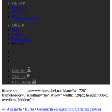
HESAP
Üye Giriş
Üye Kayıt
Şifremi Unuttum
DİĞER
İletişim
Künye
Hakkımızda
Reklam
Galeriler
Videolar
Canlı Borsa
iframe src="https://www.bursa.bel.tr/reklam/?w=720"
frameborder=0 scrolling="no" style=" width: 720px; height:400px;
overflow: hidden;">
Anasayfa
/
Bursa
/
Gemlik’in en güzel fotoğraflarını çektiler