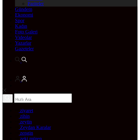
Pariteler
Gündem
Ekonomi
Spor
Kadın
Foto Galeri
Videolar
Yazarlar
Gazeteler
ziyaret
zihin
zeytin
Zeydan Karalar
zengin
zeki müren