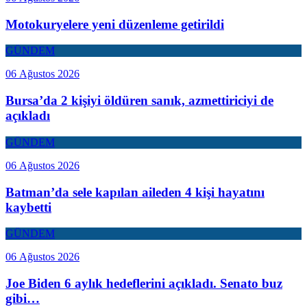
Motokuryelere yeni düzenleme getirildi
GÜNDEM
06 Ağustos 2026
Bursa’da 2 kişiyi öldüren sanık, azmettiriciyi de
açıkladı
GÜNDEM
06 Ağustos 2026
Batman’da sele kapılan aileden 4 kişi hayatını
kaybetti
GÜNDEM
06 Ağustos 2026
Joe Biden 6 aylık hedeflerini açıkladı. Senato buz
gibi…