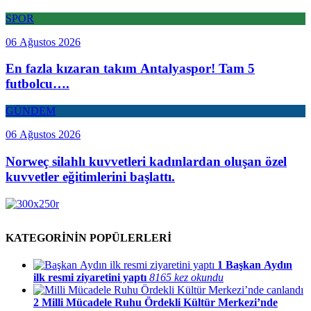
SPOR
06 Ağustos 2026
En fazla kızaran takım Antalyaspor! Tam 5
futbolcu….
GÜNDEM
06 Ağustos 2026
Norweç silahlı kuvvetleri kadınlardan oluşan özel
kuvvetler eğitimlerini başlattı.
KATEGORİNİN POPÜLERLERİ
1
Başkan Aydın
ilk resmi ziyaretini yaptı
8165 kez okundu
2
Milli Mücadele Ruhu Ördekli Kültür Merkezi’nde