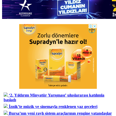
‘2. Yıldırım Minyatür Yarışması’ uluslararası katılımla
başladı
İznik’te müzik ve sinemayla renklenen yaz geceleri
Bursa’nın yeni raylı sistem araçlarının rengine vatandaşlar