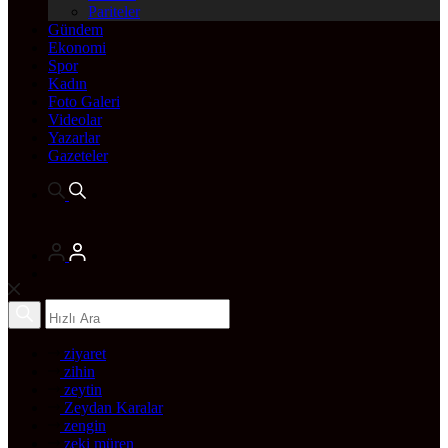
Pariteler
Gündem
Ekonomi
Spor
Kadın
Foto Galeri
Videolar
Yazarlar
Gazeteler
ziyaret
zihin
zeytin
Zeydan Karalar
zengin
zeki müren