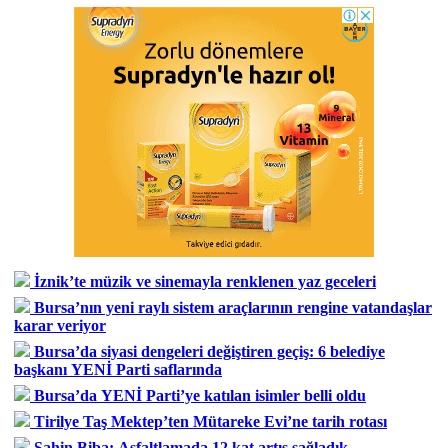
İznik’te müzik ve sinemayla renklenen yaz geceleri
Bursa’nın yeni raylı sistem araçlarının rengine vatandaşlar
karar veriyor
Bursa’da siyasi dengeleri değiştiren geçiş: 6 belediye
başkanı YENİ Parti saflarında
Bursa’da YENİ Parti’ye katılan isimler belli oldu
Tirilye Taş Mektep’ten Mütareke Evi’ne tarih rotası
Şahin Biba: Asfaltlamada 12 kat artış sağladık