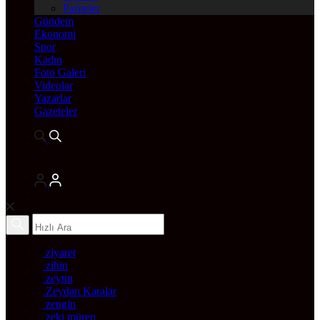
Pariteler
Gündem
Ekonomi
Spor
Kadın
Foto Galeri
Videolar
Yazarlar
Gazeteler
ziyaret
zihin
zeytin
Zeydan Karalar
zengin
zeki müren