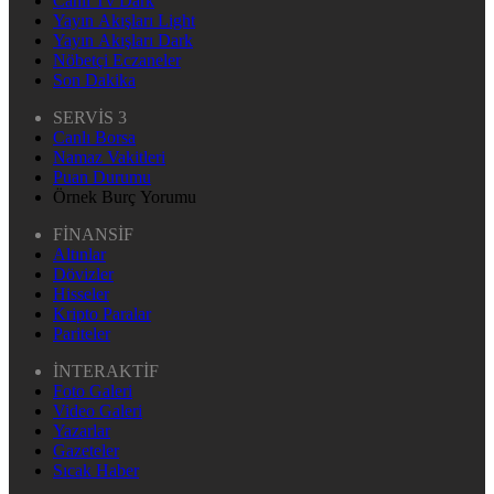
Canlı Tv Dark
Yayın Akışları Light
Yayın Akışları Dark
Nöbetçi Eczaneler
Son Dakika
SERVİS 3
Canlı Borsa
Namaz Vakitleri
Puan Durumu
Örnek Burç Yorumu
FİNANSİF
Altınlar
Dövizler
Hisseler
Kripto Paralar
Pariteler
İNTERAKTİF
Foto Galeri
Video Galeri
Yazarlar
Gazeteler
Sıcak Haber