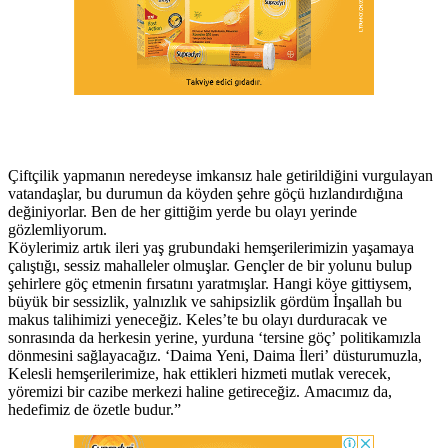
Çiftçilik yapmanın neredeyse imkansız hale getirildiğini vurgulayan
vatandaşlar, bu durumun da köyden şehre göçü hızlandırdığına
değiniyorlar. Ben de her gittiğim yerde bu olayı yerinde
gözlemliyorum.
Köylerimiz artık ileri yaş grubundaki hemşerilerimizin yaşamaya
çalıştığı, sessiz mahalleler olmuşlar. Gençler de bir yolunu bulup
şehirlere göç etmenin fırsatını yaratmışlar. Hangi köye gittiysem,
büyük bir sessizlik, yalnızlık ve sahipsizlik gördüm İnşallah bu
makus talihimizi yeneceğiz. Keles’te bu olayı durduracak ve
sonrasında da herkesin yerine, yurduna ‘tersine göç’ politikamızla
dönmesini sağlayacağız. ‘Daima Yeni, Daima İleri’ düsturumuzla,
Kelesli hemşerilerimize, hak ettikleri hizmeti mutlak verecek,
yöremizi bir cazibe merkezi haline getireceğiz. Amacımız da,
hedefimiz de özetle budur.”