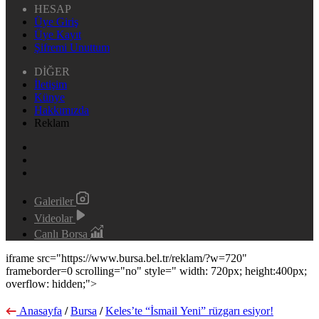
HESAP
Üye Giriş
Üye Kayıt
Şifremi Unuttum
DİĞER
İletişim
Künye
Hakkımızda
Reklam
Galeriler
Videolar
Canlı Borsa
iframe src="https://www.bursa.bel.tr/reklam/?w=720"
frameborder=0 scrolling="no" style=" width: 720px; height:400px;
overflow: hidden;">
Anasayfa
/
Bursa
/
Keles’te “İsmail Yeni” rüzgarı esiyor!