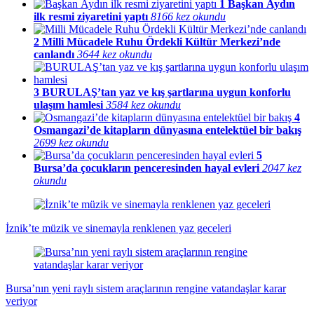
1
Başkan Aydın
ilk resmi ziyaretini yaptı
8166 kez okundu
2
Milli Mücadele Ruhu Ördekli Kültür Merkezi’nde
canlandı
3644 kez okundu
3
BURULAŞ’tan yaz ve kış şartlarına uygun konforlu
ulaşım hamlesi
3584 kez okundu
4
Osmangazi’de kitapların dünyasına entelektüel bir bakış
2699 kez okundu
5
Bursa’da çocukların penceresinden hayal evleri
2047 kez
okundu
İznik’te müzik ve sinemayla renklenen yaz geceleri
Bursa’nın yeni raylı sistem araçlarının rengine vatandaşlar karar
veriyor