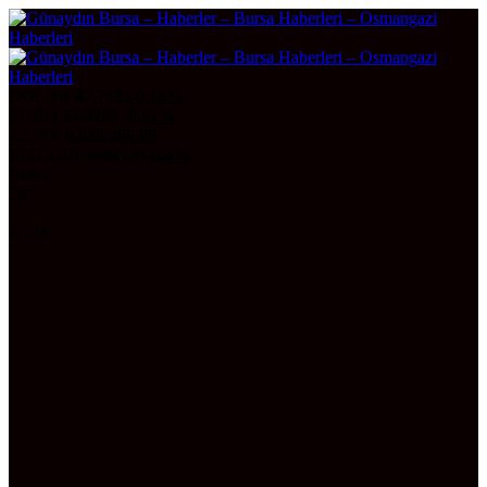
DOLAR
47,7132
0.16%
EURO
55,0265
-0.01%
ALTIN
6.535,06
0,65
BITCOIN
3064738
-0.4%
Bursa
26°
AÇIK