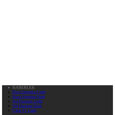
HABERLER
Hava Durumu Light
Hava Durumu Dark
Yol Durumu Light
Yol Durumu Dark
Canlı Tv Light