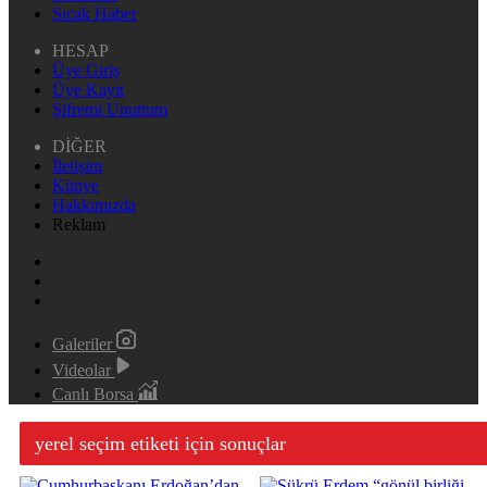
Sıcak Haber
HESAP
Üye Giriş
Üye Kayıt
Şifremi Unuttum
DİĞER
İletişim
Künye
Hakkımızda
Reklam
Galeriler
Videolar
Canlı Borsa
yerel seçim etiketi için sonuçlar