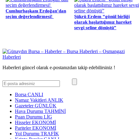
Cumhurbaşkanı Erdoğan’dan
seçim değerlendirmesi!
Şükrü Erdem “gönül birliği
olarak başlattığımız hareket
sevgi seline dönüştü”
Haberleri güncel olarak e-postanızdan takip edebilirsiniz !
Borsa
CANLI
Namaz Vakitleri
ANLIK
Gazeteler
GÜNLÜK
Hava Durumu
TAHMİNİ
Puan Durumu
LİG
Hisseler
EKONOMİ
Pariteler
EKONOMİ
Yol Durumu
TRAFİK