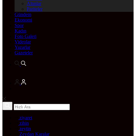
Altınlar
Pariteler
Gündem
Ekonomi
Spor
Kadın
Foto Galeri
Videolar
Yazarlar
Gazeteler
ziyaret
zihin
zeytin
Zeydan Karalar