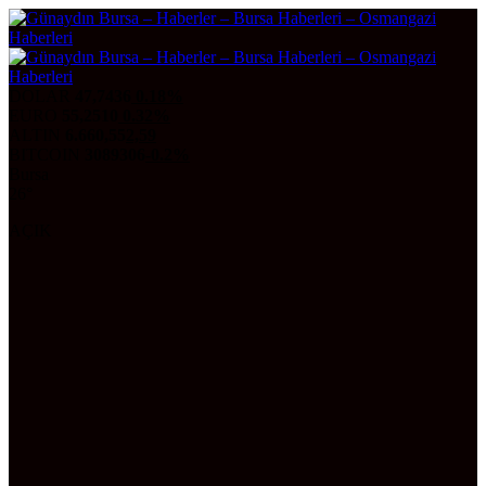
DOLAR
47,7436
0.18%
EURO
55,2510
0.32%
ALTIN
6.660,55
2,59
BITCOIN
3089306
-0.2%
Bursa
26°
AÇIK