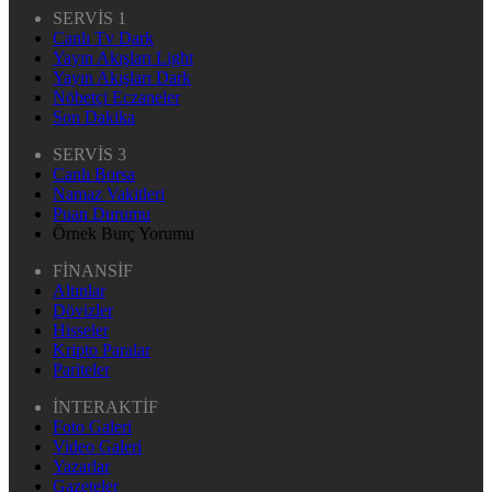
SERVİS 1
Canlı Tv Dark
Yayın Akışları Light
Yayın Akışları Dark
Nöbetçi Eczaneler
Son Dakika
SERVİS 3
Canlı Borsa
Namaz Vakitleri
Puan Durumu
Örnek Burç Yorumu
FİNANSİF
Altınlar
Dövizler
Hisseler
Kripto Paralar
Pariteler
İNTERAKTİF
Foto Galeri
Video Galeri
Yazarlar
Gazeteler