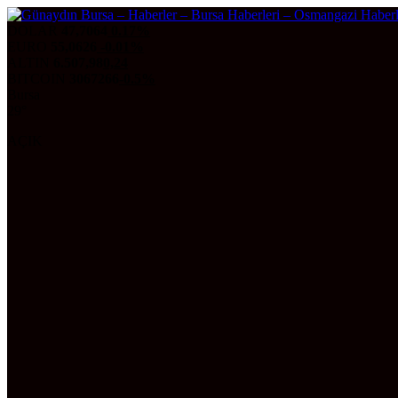
DOLAR
47,7064
0.17%
EURO
55,0626
-0.01%
ALTIN
6.507,98
0,24
BITCOIN
3067266
-0.5%
Bursa
29°
AÇIK