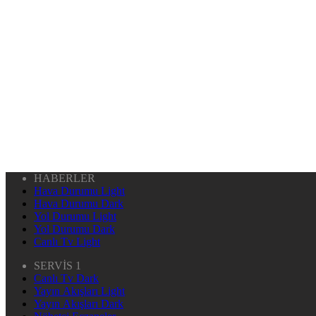
HABERLER
Hava Durumu Light
Hava Durumu Dark
Yol Durumu Light
Yol Durumu Dark
Canlı Tv Light
SERVİS 1
Canlı Tv Dark
Yayın Akışları Light
Yayın Akışları Dark