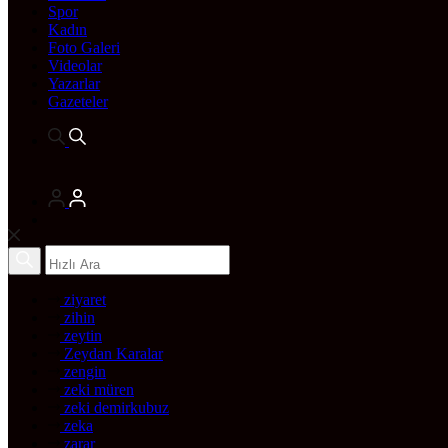
Spor
Kadın
Foto Galeri
Videolar
Yazarlar
Gazeteler
ziyaret
zihin
zeytin
Zeydan Karalar
zengin
zeki müren
zeki demirkubuz
zeka
zarar