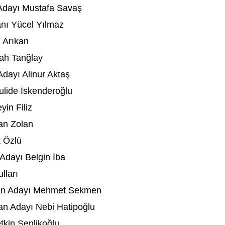
Adayı Mustafa Savaş
anı Yücel Yılmaz
 Arıkan
lah Tanğlay
dayı Alinur Aktaş
lide İskenderoğlu
in Filiz
an Zolan
 Özlü
Adayı Belgin İba
lları
kan Adayı Mehmet Sekmen
an Adayı Nebi Hatipoğlu
tkin Şenlikoğlu