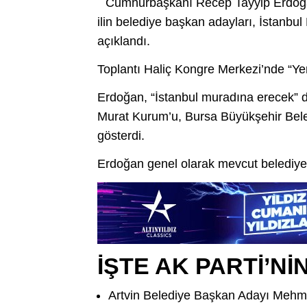
Cumhurbaşkanı Recep Tayyip Erdoğan
ilin belediye başkan adayları, İstanb
açıklandı.
Toplantı Haliç Kongre Merkezi’nde “Yen
Erdoğan, “İstanbul muradına erecek” d
Murat Kurum’u, Bursa Büyükşehir Beled
gösterdi.
Erdoğan genel olarak mevcut belediye 
İŞTE AK PARTİ’Nİ
Artvin Belediye Başkan Adayı Mehm