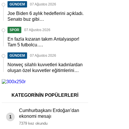
GÜNDEM
07 Ağustos 2026
Joe Biden 6 aylık hedeflerini açıkladı.
Senato buz gibi…
SPOR
07 Ağustos 2026
En fazla kızaran takım Antalyaspor!
Tam 5 futbolcu….
GÜNDEM
07 Ağustos 2026
Norweç silahlı kuvvetleri kadınlardan
oluşan özel kuvvetler eğitimlerini
başlattı.
KATEGORİNİN POPÜLERLERİ
Cumhurbaşkanı Erdoğan’dan
ekonomi mesajı
1
7379 kez okundu