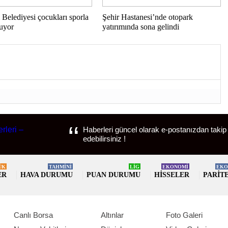
 Belediyesi çocukları sporla
Şehir Hastanesi’nde otopark
ruyor
yatırımında sona gelindi
Haberleri güncel olarak e-postanızdan takip
edebilirsiniz !
ÜK
TAHMİNİ
LİG
EKONOMİ
EKO
ER
HAVA DURUMU
PUAN DURUMU
HISSELER
PARIT
Canlı Borsa
Altınlar
Foto Galeri