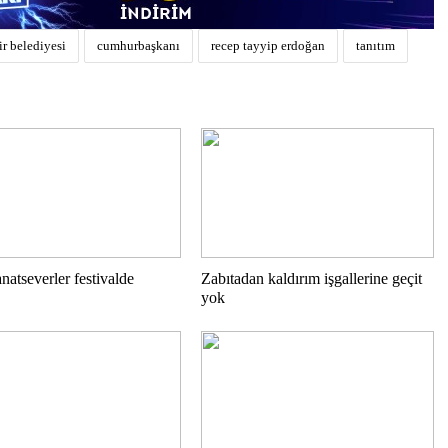
r belediyesi
cumhurbaşkanı
recep tayyip erdoğan
tanıtım
natseverler festivalde
Zabıtadan kaldırım işgallerine geçit
yok