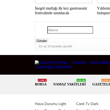
İnegöl mutfağı ilk kez gastronomi
Yıldırım
festivalinde tanıtılacak
buluştu
Gönder
En az 10 karakter gerekli
CANLI
ANLIK
GÜNL
BORSA
NAMAZ VAKITLERI
GAZETEL
Hava Durumu Light
Canlı Tv Dark