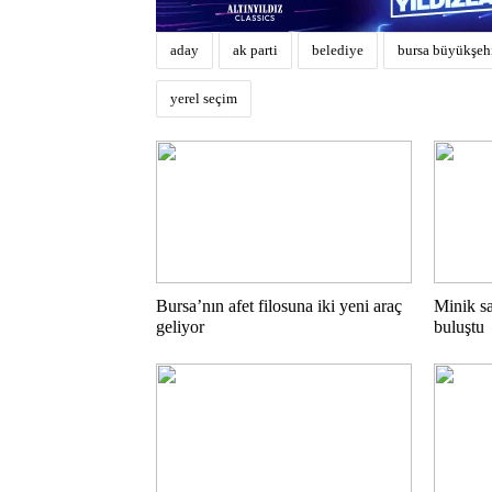
aday
ak parti
belediye
bursa büyükşehi
yerel seçim
Bursa’nın afet filosuna iki yeni araç
Minik sa
geliyor
buluştu