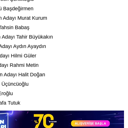
rü Başdeğirmen
an Adayı Murat Kurum
Tahsin Babaş
 Adayı Tahir Büyükakın
Adayı Aydın Ayaydın
ayı Hilmi Güler
dayı Rahmi Metin
 Adayı Halit Doğan
p Üçüncüoğlu
Eroğlu
afa Tutuk