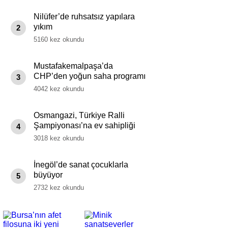
Nilüfer’de ruhsatsız yapılara
yıkım
2
5160 kez okundu
Mustafakemalpaşa’da
CHP’den yoğun saha programı
3
4042 kez okundu
Osmangazi, Türkiye Ralli
Şampiyonası’na ev sahipliği
4
yapıyor
3018 kez okundu
İnegöl’de sanat çocuklarla
büyüyor
5
2732 kez okundu