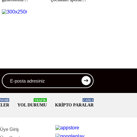
festivalinde tanıtılacak
buluşturuyor
NOMİ
TRAFİK
CANLI
ELER
YOL DURUMU
KRIPTO PARALAR
Üye Giriş