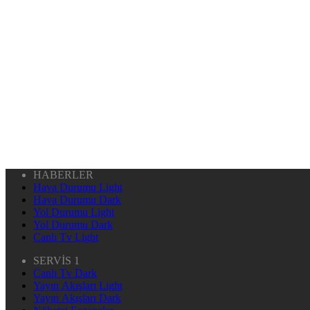
HABERLER
Hava Durumu Light
Hava Durumu Dark
Yol Durumu Light
Yol Durumu Dark
Canlı Tv Light
SERVİS 1
Canlı Tv Dark
Yayın Akışları Light
Yayın Akışları Dark