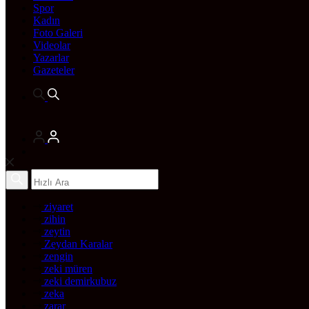
Spor
Kadın
Foto Galeri
Videolar
Yazarlar
Gazeteler
ziyaret
zihin
zeytin
Zeydan Karalar
zengin
zeki müren
zeki demirkubuz
zeka
zarar