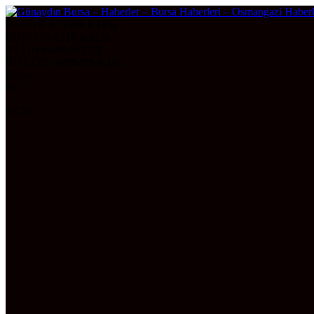
DOLAR
47,7436
0.18%
EURO
55,2510
0.32%
ALTIN
6.660,55
2,59
BITCOIN
3099209
-0.1%
Bursa
30°
AÇIK