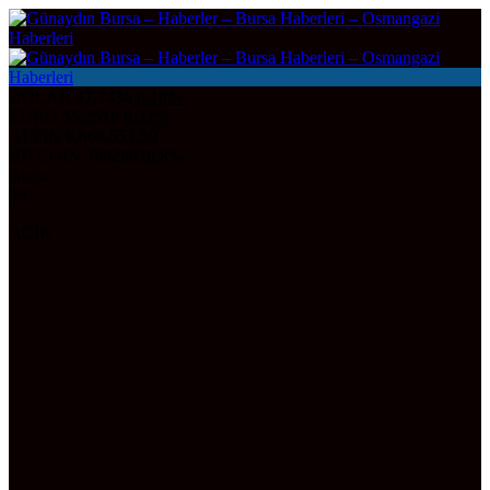
DOLAR
47,7436
0.18%
EURO
55,2510
0.32%
ALTIN
6.660,55
2,59
BITCOIN
3092883
0.8%
Bursa
30°
AÇIK