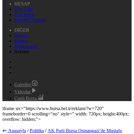
HESAP
Üye Giriş
Üye Kayıt
Şifremi Unuttum
DİĞER
İletişim
Künye
Hakkımızda
Reklam
Galeriler
Videolar
Canlı Borsa
iframe src="https://www.bursa.bel.tr/reklam/?w=720"
frameborder=0 scrolling="no" style=" width: 720px; height:400px;
overflow: hidden;">
Anasayfa
/
Politika
/
AK Parti Bursa Osmangazi’de Mustafa