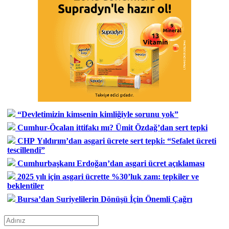
“Devletimizin kimsenin kimliğiyle sorunu yok”
Cumhur-Öcalan ittifakı mı? Ümit Özdağ’dan sert tepki
CHP Yıldırım’dan asgari ücrete sert tepki: “Sefalet ücreti
tescillendi”
Cumhurbaşkanı Erdoğan’dan asgari ücret açıklaması
2025 yılı için asgari ücrette %30’luk zam: tepkiler ve
beklentiler
Bursa’dan Suriyelilerin Dönüşü İçin Önemli Çağrı