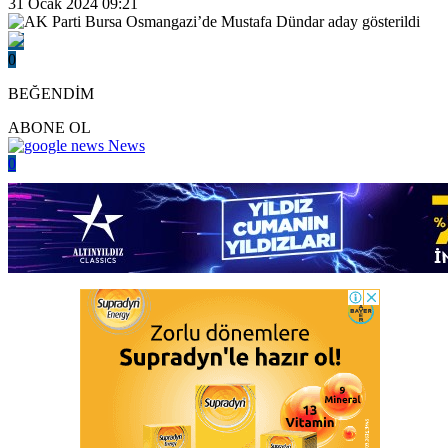
31 Ocak 2024 09:21
0
BEĞENDİM
ABONE OL
News
0