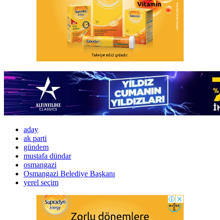
aday
ak parti
gündem
mustafa dündar
osmangazi
Osmangazi Belediye Başkanı
yerel seçim