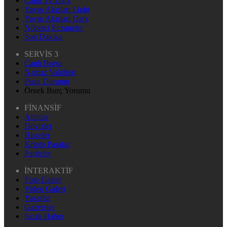
Canlı Tv Dark
Yayın Akışları Light
Yayın Akışları Dark
Nöbetçi Eczaneler
Son Dakika
SERVİS 3
Canlı Borsa
Namaz Vakitleri
Puan Durumu
Örnek Burç Yorumu
FİNANSİF
Altınlar
Dövizler
Hisseler
Kripto Paralar
Pariteler
İNTERAKTİF
Foto Galeri
Video Galeri
Yazarlar
Gazeteler
Sıcak Haber