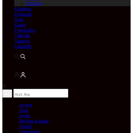
Pariteler
Gündem
Ekonomi
Spor
Kadın
Foto Galeri
Videolar
Yazarlar
Gazeteler
ziyaret
zihin
zeytin
Zeydan Karalar
zengin
zeki müren