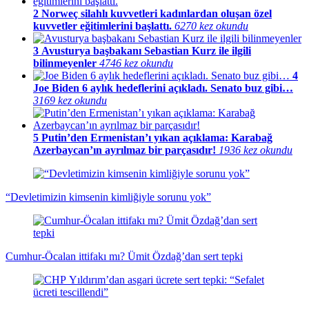
2
Norweç silahlı kuvvetleri kadınlardan oluşan özel
kuvvetler eğitimlerini başlattı.
6270 kez okundu
3
Avusturya başbakanı Sebastian Kurz ile ilgili
bilinmeyenler
4746 kez okundu
4
Joe Biden 6 aylık hedeflerini açıkladı. Senato buz gibi…
3169 kez okundu
5
Putin’den Ermenistan’ı yıkan açıklama: Karabağ
Azerbaycan’ın ayrılmaz bir parçasıdır!
1936 kez okundu
“Devletimizin kimsenin kimliğiyle sorunu yok”
Cumhur-Öcalan ittifakı mı? Ümit Özdağ’dan sert tepki