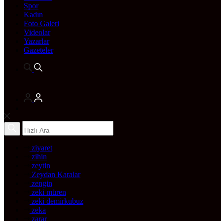
Spor
Kadın
Foto Galeri
Videolar
Yazarlar
Gazeteler
ziyaret
zihin
zeytin
Zeydan Karalar
zengin
zeki müren
zeki demirkubuz
zeka
zarar