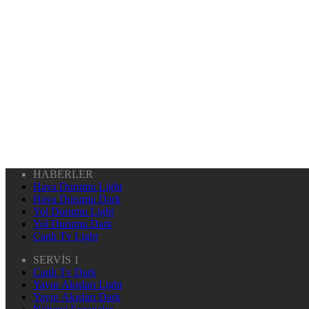
HABERLER
Hava Durumu Light
Hava Durumu Dark
Yol Durumu Light
Yol Durumu Dark
Canlı Tv Light
SERVİS 1
Canlı Tv Dark
Yayın Akışları Light
Yayın Akışları Dark