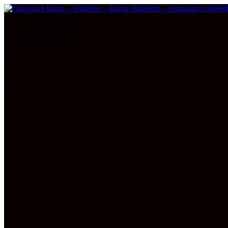
DOLAR
47,5963
0.06%
EURO
55,0681
0.09%
ALTIN
6.534,52
0,59
BITCOIN
3066263
0.2%
Bursa
31°
AÇIK