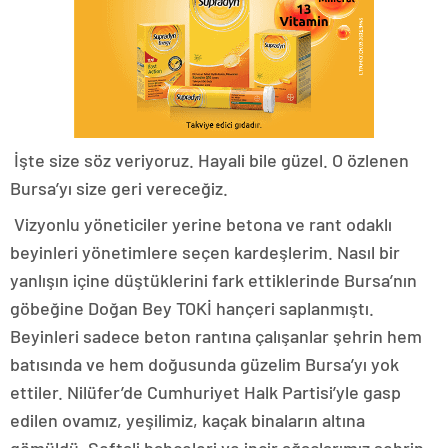
İşte size söz veriyoruz. Hayali bile güzel. O özlenen
Bursa’yı size geri vereceğiz.
Vizyonlu yöneticiler yerine betona ve rant odaklı
beyinleri yönetimlere seçen kardeşlerim. Nasıl bir
yanlışın içine düştüklerini fark ettiklerinde Bursa’nın
göbeğine Doğan Bey TOKİ hançeri saplanmıştı.
Beyinleri sadece beton rantına çalışanlar şehrin hem
batısında ve hem doğusunda güzelim Bursa’yı yok
ettiler. Nilüfer’de Cumhuriyet Halk Partisi’yle gasp
edilen ovamız, yeşilimiz, kaçak binaların altına
gömüldü. Şeftali bahçeleri ve incir ağaçlarımız şehrin