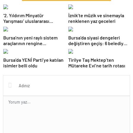
‘2. Yıldırım Minyatür
İznik’te müzik ve sinemayla
Yarışması’ uluslararası
renklenen yaz geceleri
katılımla başladı
Bursa’nın yeni raylı sistem
Bursa’da siyasi dengeleri
araçlarının rengine
değiştiren geçiş: 6 belediye
vatandaşlar karar veriyor
başkanı YENİ Parti saflarında
Bursa’da YENİ Parti’ye katılan
Tirilye Taş Mektep’ten
isimler belli oldu
Mütareke Evi’ne tarih rotası