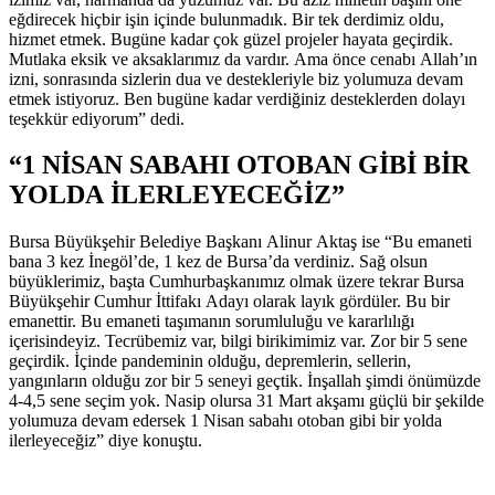
eğdirecek hiçbir işin içinde bulunmadık. Bir tek derdimiz oldu,
hizmet etmek. Bugüne kadar çok güzel projeler hayata geçirdik.
Mutlaka eksik ve aksaklarımız da vardır. Ama önce cenabı Allah’ın
izni, sonrasında sizlerin dua ve destekleriyle biz yolumuza devam
etmek istiyoruz. Ben bugüne kadar verdiğiniz desteklerden dolayı
teşekkür ediyorum” dedi.
“1 NİSAN SABAHI OTOBAN GİBİ BİR
YOLDA İLERLEYECEĞİZ”
Bursa Büyükşehir Belediye Başkanı Alinur Aktaş ise “Bu emaneti
bana 3 kez İnegöl’de, 1 kez de Bursa’da verdiniz. Sağ olsun
büyüklerimiz, başta Cumhurbaşkanımız olmak üzere tekrar Bursa
Büyükşehir Cumhur İttifakı Adayı olarak layık gördüler. Bu bir
emanettir. Bu emaneti taşımanın sorumluluğu ve kararlılığı
içerisindeyiz. Tecrübemiz var, bilgi birikimimiz var. Zor bir 5 sene
geçirdik. İçinde pandeminin olduğu, depremlerin, sellerin,
yangınların olduğu zor bir 5 seneyi geçtik. İnşallah şimdi önümüzde
4-4,5 sene seçim yok. Nasip olursa 31 Mart akşamı güçlü bir şekilde
yolumuza devam edersek 1 Nisan sabahı otoban gibi bir yolda
ilerleyeceğiz” diye konuştu.