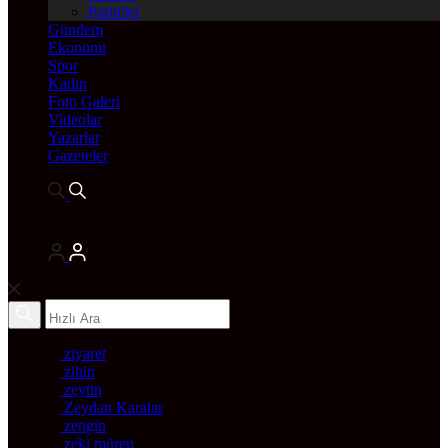
Pariteler
Gündem
Ekonomi
Spor
Kadın
Foto Galeri
Videolar
Yazarlar
Gazeteler
ziyaret
zihin
zeytin
Zeydan Karalar
zengin
zeki müren