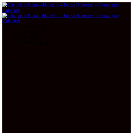
DOLAR
47,7436
0.18%
EURO
55,2510
0.32%
ALTIN
6.660,55
2,59
BITCOIN
3100265
0.5%
Bursa
27°
AÇIK