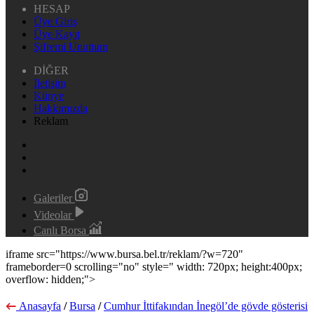
HESAP
Üye Giriş
Üye Kayıt
Şifremi Unuttum
DİĞER
İletişim
Künye
Hakkımızda
Reklam
Galeriler
Videolar
Canlı Borsa
iframe src="https://www.bursa.bel.tr/reklam/?w=720"
frameborder=0 scrolling="no" style=" width: 720px; height:400px;
overflow: hidden;">
Anasayfa
/
Bursa
/
Cumhur İttifakından İnegöl’de gövde gösterisi