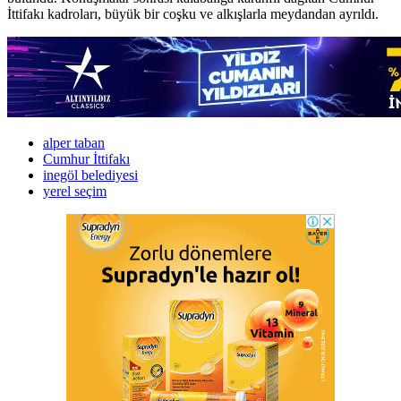
İttifakı kadroları, büyük bir coşku ve alkışlarla meydandan ayrıldı.
alper taban
Cumhur İttifakı
inegöl belediyesi
yerel seçim