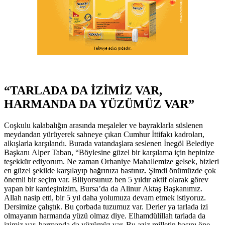
“TARLADA DA İZİMİZ VAR,
HARMANDA DA YÜZÜMÜZ VAR”
Coşkulu kalabalığın arasında meşaleler ve bayraklarla süslenen
meydandan yürüyerek sahneye çıkan Cumhur İttifakı kadroları,
alkışlarla karşılandı. Burada vatandaşlara seslenen İnegöl Belediye
Başkanı Alper Taban, “Böylesine güzel bir karşılama için hepinize
teşekkür ediyorum. Ne zaman Orhaniye Mahallemize gelsek, bizleri
en güzel şekilde karşılayıp bağrınıza bastınız. Şimdi önümüzde çok
önemli bir seçim var. Biliyorsunuz ben 5 yıldır aktif olarak görev
yapan bir kardeşinizim, Bursa’da da Alinur Aktaş Başkanımız.
Allah nasip etti, bir 5 yıl daha yolumuza devam etmek istiyoruz.
Dersimize çalıştık. Bu çorbada tuzumuz var. Derler ya tarlada izi
olmayanın harmanda yüzü olmaz diye. Elhamdülillah tarlada da
izimiz var, harmanda da yüzümüz var. Bu aziz milletin başını öne