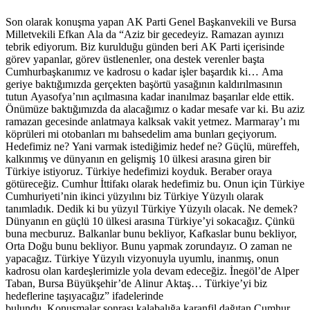
Son olarak konuşma yapan AK Parti Genel Başkanvekili ve Bursa
Milletvekili Efkan Ala da “Aziz bir gecedeyiz. Ramazan ayınızı
tebrik ediyorum. Biz kurulduğu günden beri AK Parti içerisinde
görev yapanlar, görev üstlenenler, ona destek verenler başta
Cumhurbaşkanımız ve kadrosu o kadar işler başardık ki… Ama
geriye baktığımızda gerçekten başörtü yasağının kaldırılmasının
tutun Ayasofya’nın açılmasına kadar inanılmaz başarılar elde ettik.
Önümüze baktığımızda da alacağımız o kadar mesafe var ki. Bu aziz
ramazan gecesinde anlatmaya kalksak vakit yetmez. Marmaray’ı mı
köprüleri mi otobanları mı bahsedelim ama bunları geçiyorum.
Hedefimiz ne? Yani varmak istediğimiz hedef ne? Güçlü, müreffeh,
kalkınmış ve dünyanın en gelişmiş 10 ülkesi arasına giren bir
Türkiye istiyoruz. Türkiye hedefimizi koyduk. Beraber oraya
götüreceğiz. Cumhur İttifakı olarak hedefimiz bu. Onun için Türkiye
Cumhuriyeti’nin ikinci yüzyılını biz Türkiye Yüzyılı olarak
tanımladık. Dedik ki bu yüzyıl Türkiye Yüzyılı olacak. Ne demek?
Dünyanın en güçlü 10 ülkesi arasına Türkiye’yi sokacağız. Çünkü
buna mecburuz. Balkanlar bunu bekliyor, Kafkaslar bunu bekliyor,
Orta Doğu bunu bekliyor. Bunu yapmak zorundayız. O zaman ne
yapacağız. Türkiye Yüzyılı vizyonuyla uyumlu, inanmış, onun
kadrosu olan kardeşlerimizle yola devam edeceğiz. İnegöl’de Alper
Taban, Bursa Büyükşehir’de Alinur Aktaş… Türkiye’yi biz
hedeflerine taşıyacağız” ifadelerinde
bulundu. Konuşmalar sonrası kalabalığa karanfil dağıtan Cumhur