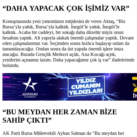
“DAHA YAPACAK ÇOK İŞİMİZ VAR”
Konuşmasında yeni yatırımların müjdesini de veren Aktaş, “Biz
Bursa’yla yattık, Bursa’yla kalktık. İnegöl’le yattık, İnegöl’le
kalktık. Acaba bir caddeyi, bir sokağı daha düzeltir miyiz onun
hesabını yaptık. Alt yapıyla alakalı önemli çalışmalar yaptık. Devam
eden çalışmalarımız var. Seçimden sonra hızlıca başlayıp onları da
tamamlayacağız. Ondan sonra da üst yapıda önemli işlere imza
atacağız. Burada Gençlik Merkezi açtık, Ana Kucağı açtık,
yenilerini açmamız lazım. Daha yapacağımız çok iş var” ifadelerinde
bulundu.
“BU MEYDAN HER ZAMAN BİZE
SAHİP ÇIKTI”
AK Parti Bursa Milletvekili Ayhan Salman da “Bu meydan her