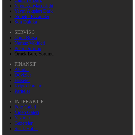
Canlı Tv Dark
Yayın Akışları Light
Yayın Akışları Dark
Nöbetçi Eczaneler
Son Dakika
SERVİS 3
Canlı Borsa
Namaz Vakitleri
Puan Durumu
Örnek Burç Yorumu
FİNANSİF
Altınlar
Dövizler
Hisseler
Kripto Paralar
Pariteler
İNTERAKTİF
Foto Galeri
Video Galeri
Yazarlar
Gazeteler
Sıcak Haber