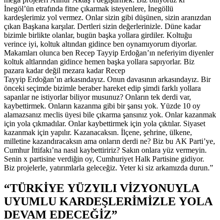
İnegöl’ün etrafında fitne çıkarmak isteyenlere, İnegöllü
kardeşlerimiz yol vermez. Onlar sizin gibi düşünen, sizin aranızdan
çıkan Başkana karşılar. Dertleri sizin değerlerinizle. Düne kadar
bizimle birlikte olanlar, bugün başka yollara girdiler. Koltuğu
verince iyi, koltuk altından gidince ben oynamıyorum diyorlar.
Makamları olunca ben Recep Tayyip Erdoğan’ın neferiyim diyenler
koltuk altlarından gidince hemen başka yollara sapıyorlar. Biz
pazara kadar değil mezara kadar Recep
Tayyip Erdoğan’ın arkasındayız. Onun davasının arkasındayız. Bir
önceki seçimde bizimle beraber hareket edip şimdi farklı yollara
sapanlar ne istiyorlar biliyor musunuz? Onların tek derdi var,
kaybettirmek. Onların kazanma gibi bir şansı yok. Yüzde 10 oy
alamazsanız meclis üyesi bile çıkarma şansınız yok. Onlar kazanmak
için yola çıkmadılar. Onlar kaybettirmek için yola çıktılar. Siyaset
kazanmak için yapılır. Kazanacaksın. İlçene, şehrine, ülkene,
milletine kazandıracaksın ama onların derdi ne? Biz bu AK Parti’ye,
Cumhur İttifakı’na nasıl kaybettiririz? Sakın onlara yüz vermeyin.
Senin x partisine verdiğin oy, Cumhuriyet Halk Partisine gidiyor.
Biz projelerle, yatırımlarla geleceğiz. Yeter ki siz arkamızda durun.”
“TÜRKİYE YÜZYILI VİZYONUYLA
UYUMLU KARDEŞLERİMİZLE YOLA
DEVAM EDECEĞİZ”