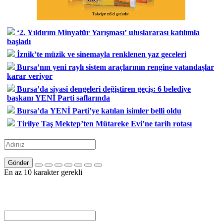
‘2. Yıldırım Minyatür Yarışması’ uluslararası katılımla
başladı
İznik’te müzik ve sinemayla renklenen yaz geceleri
Bursa’nın yeni raylı sistem araçlarının rengine vatandaşlar
karar veriyor
Bursa’da siyasi dengeleri değiştiren geçiş: 6 belediye
başkanı YENİ Parti saflarında
Bursa’da YENİ Parti’ye katılan isimler belli oldu
Tirilye Taş Mektep’ten Mütareke Evi’ne tarih rotası
Gönder
En az 10 karakter gerekli