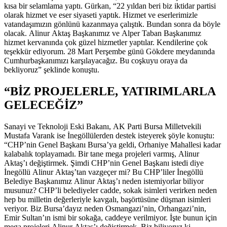
kısa bir selamlama yaptı. Gürkan, “22 yıldan beri biz iktidar partisi
olarak hizmet ve eser siyaseti yaptık. Hizmet ve eserlerimizle
vatandaşımızın gönlünü kazanmaya çalıştık. Bundan sonra da böyle
olacak. Alinur Aktaş Başkanımız ve Alper Taban Başkanımız
hizmet kervanında çok güzel hizmetler yaptılar. Kendilerine çok
teşekkür ediyorum. 28 Mart Perşembe günü Gökdere meydanında
Cumhurbaşkanımızı karşılayacağız. Bu coşkuyu oraya da
bekliyoruz” şeklinde konuştu.
“BİZ PROJELERLE, YATIRIMLARLA
GELECEĞİZ”
Sanayi ve Teknoloji Eski Bakanı, AK Parti Bursa Milletvekili
Mustafa Varank ise İnegöllülerden destek isteyerek şöyle konuştu:
“CHP’nin Genel Başkanı Bursa’ya geldi, Orhaniye Mahallesi kadar
kalabalık toplayamadı. Bir tane mega projeleri varmış, Alinur
Aktaş’ı değiştirmek. Şimdi CHP’nin Genel Başkanı istedi diye
İnegöllü Alinur Aktaş’tan vazgeçer mi? Bu CHP’liler İnegöllü
Belediye Başkanımız Alinur Aktaş’ı neden istemiyorlar biliyor
musunuz? CHP’li belediyeler cadde, sokak isimleri verirken neden
hep bu milletin değerleriyle kavgalı, başörtüsüne düşman isimleri
veriyor. Biz Bursa’dayız neden Osmangazi’nin, Orhangazi’nin,
Emir Sultan’ın ismi bir sokağa, caddeye verilmiyor. İşte bunun için
mega projeleri Alinur Aktaş’ı değiştirmek. Biz biliyoruz ki