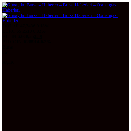
DOLAR
47,7436
0.18%
EURO
55,2510
0.32%
ALTIN
6.660,55
2,59
BITCOIN
3088914
-0.3%
Bursa
26°
AÇIK