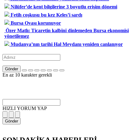
Nilüfer’de kent bilgilerine 3 boyutlu erişim dönemi
Fetih coşkusu bu kez Keles’i sardı
Bursa Ovası korunuyor
Özer Matlı: Ticaretin kalbini dinlemeden Bursa ekonomisi
yönetilemez
Mudanya’nın tarihi Hal Meydanı yeniden canlanıyor
Gönder
En az 10 karakter gerekli
HIZLI YORUM YAP
Gönder