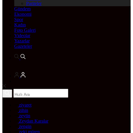
Pariteler
Gündem
Ekonomi
Spor
Kadın
Foto Galeri
Videolar
Yazarlar
Gazeteler
ziyaret
zihin
zeytin
Zeydan Karalar
zengin
zeki müren