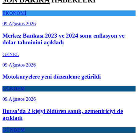
SON DAKİKA
HABERLERİ
EKONOMİ
09 Ağustos 2026
Merkez Bankası 2023 ve 2024 sonu enflasyon ve
dolar tahminini açıkladı
GENEL
09 Ağustos 2026
Motokuryelere yeni düzenleme getirildi
GÜNDEM
09 Ağustos 2026
Bursa’da 2 kişiyi öldüren sanık, azmettiriciyi de
açıkladı
GÜNDEM