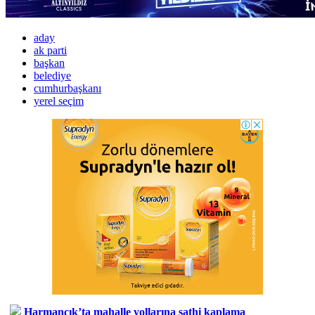
aday
ak parti
başkan
belediye
cumhurbaşkanı
yerel seçim
Harmancık’ta mahalle yollarına sathi kaplama