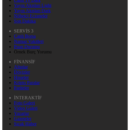
Canlı Tv Dark
Yayın Akışları Light
Yayın Akışları Dark
Nöbetçi Eczaneler
Son Dakika
SERVİS 3
Canlı Borsa
Namaz Vakitleri
Puan Durumu
Örnek Burç Yorumu
FİNANSİF
Altınlar
Dövizler
Hisseler
Kripto Paralar
Pariteler
İNTERAKTİF
Foto Galeri
Video Galeri
Yazarlar
Gazeteler
Sıcak Haber