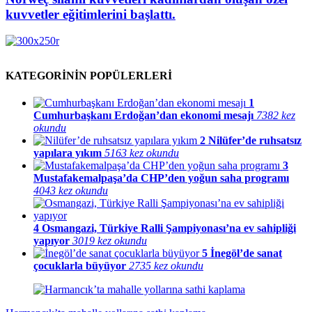
kuvvetler eğitimlerini başlattı.
KATEGORİNİN POPÜLERLERİ
1
Cumhurbaşkanı Erdoğan’dan ekonomi mesajı
7382 kez
okundu
2
Nilüfer’de ruhsatsız
yapılara yıkım
5163 kez okundu
3
Mustafakemalpaşa’da CHP’den yoğun saha programı
4043 kez okundu
4
Osmangazi, Türkiye Ralli Şampiyonası’na ev sahipliği
yapıyor
3019 kez okundu
5
İnegöl’de sanat
çocuklarla büyüyor
2735 kez okundu