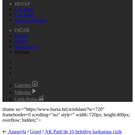
HESAP
Üye Giriş
Üye Kayıt
Şifremi Unuttum
DİĞER
İletişim
Künye
Hakkımızda
Reklam
Galeriler
Videolar
Canlı Borsa
iframe src="https://www.bursa.bel.tr/reklam/?w=720"
frameborder=0 scrolling="no" style=" width: 720px; height:400px;
overflow: hidden;">
Anasayfa
/
Genel
/
AK Parti’de 10 belediye başkanına çizik