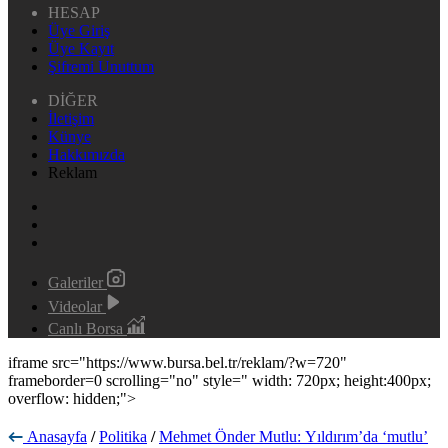
HESAP
Üye Giriş
Üye Kayıt
Şifremi Unuttum
DİĞER
İletişim
Künye
Hakkımızda
Reklam
Galeriler
Videolar
Canlı Borsa
iframe src="https://www.bursa.bel.tr/reklam/?w=720"
frameborder=0 scrolling="no" style=" width: 720px; height:400px;
overflow: hidden;">
Anasayfa
/
Politika
/
Mehmet Önder Mutlu: Yıldırım’da ‘mutlu’