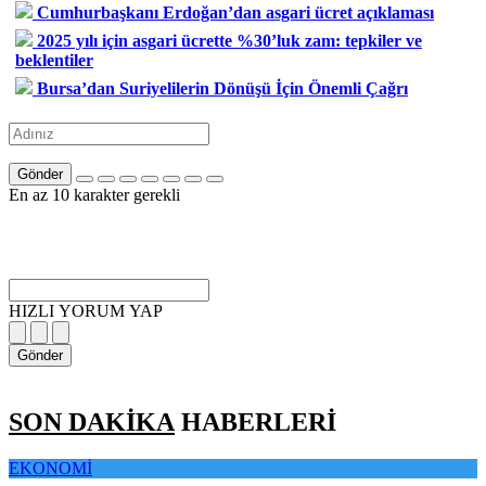
Cumhurbaşkanı Erdoğan’dan asgari ücret açıklaması
2025 yılı için asgari ücrette %30’luk zam: tepkiler ve
beklentiler
Bursa’dan Suriyelilerin Dönüşü İçin Önemli Çağrı
Gönder
En az 10 karakter gerekli
HIZLI YORUM YAP
Gönder
SON DAKİKA
HABERLERİ
EKONOMİ