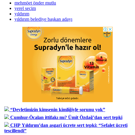
mehmöet önder mutlu
yerel seçim
yıldırım
yıldırım belediye başkan adayı
“Devletimizin kimsenin kimliğiyle sorunu yok”
Cumhur-Öcalan ittifakı mı? Ümit Özdağ’dan sert tepki
CHP Yıldırım’dan asgari ücrete sert tepki: “Sefalet ücreti
tescillendi”