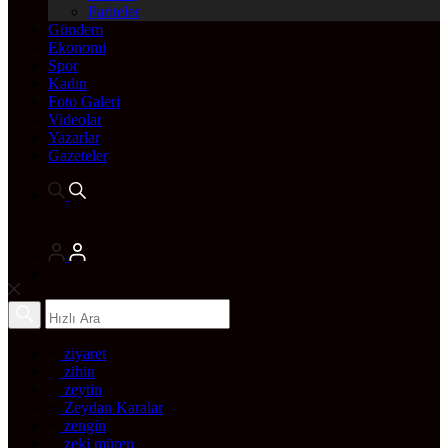
Pariteler
Gündem
Ekonomi
Spor
Kadın
Foto Galeri
Videolar
Yazarlar
Gazeteler
ziyaret
zihin
zeytin
Zeydan Karalar
zengin
zeki müren