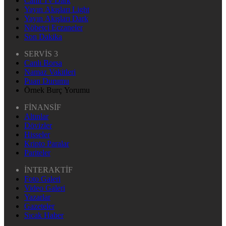
Canlı Tv Dark
Yayın Akışları Light
Yayın Akışları Dark
Nöbetçi Eczaneler
Son Dakika
SERVİS 3
Canlı Borsa
Namaz Vakitleri
Puan Durumu
Örnek Burç Yorumu
FİNANSİF
Altınlar
Dövizler
Hisseler
Kripto Paralar
Pariteler
İNTERAKTİF
Foto Galeri
Video Galeri
Yazarlar
Gazeteler
Sıcak Haber