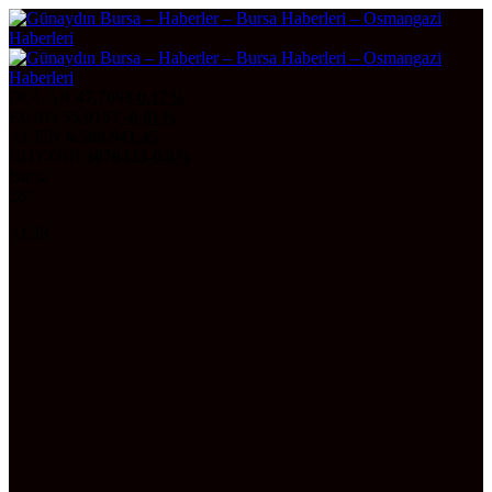
DOLAR
47,7093
0.17%
EURO
55,0157
-0.01%
ALTIN
6.586,94
1,45
BITCOIN
3070423
-0.8%
Bursa
26°
AÇIK