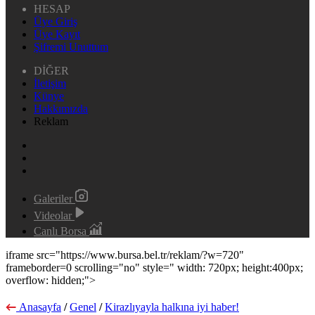
HESAP
Üye Giriş
Üye Kayıt
Şifremi Unuttum
DİĞER
İletişim
Künye
Hakkımızda
Reklam
Galeriler
Videolar
Canlı Borsa
iframe src="https://www.bursa.bel.tr/reklam/?w=720"
frameborder=0 scrolling="no" style=" width: 720px; height:400px;
overflow: hidden;">
Anasayfa
/
Genel
/
Kirazlıyayla halkına iyi haber!