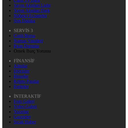
Canlı Tv Dark
Yayın Akışları Light
Yayın Akışları Dark
Nöbetçi Eczaneler
Son Dakika
SERVİS 3
Canlı Borsa
Namaz Vakitleri
Puan Durumu
Örnek Burç Yorumu
FİNANSİF
Altınlar
Dövizler
Hisseler
Kripto Paralar
Pariteler
İNTERAKTİF
Foto Galeri
Video Galeri
Yazarlar
Gazeteler
Sıcak Haber