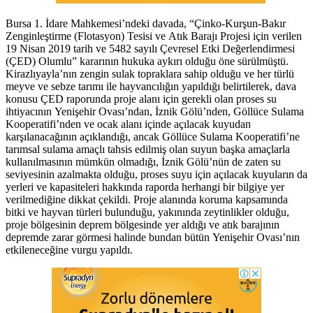
Bursa 1. İdare Mahkemesi’ndeki davada, “Çinko-Kurşun-Bakır
Zenginleştirme (Flotasyon) Tesisi ve Atık Barajı Projesi için verilen
19 Nisan 2019 tarih ve 5482 sayılı Çevresel Etki Değerlendirmesi
(ÇED) Olumlu” kararının hukuka aykırı olduğu öne sürülmüştü.
Kirazlıyayla’nın zengin sulak topraklara sahip olduğu ve her türlü
meyve ve sebze tarımı ile hayvancılığın yapıldığı belirtilerek, dava
konusu ÇED raporunda proje alanı için gerekli olan proses su
ihtiyacının Yenişehir Ovası’ndan, İznik Gölü’nden, Göllüce Sulama
Kooperatifi’nden ve ocak alanı içinde açılacak kuyudan
karşılanacağının açıklandığı, ancak Göllüce Sulama Kooperatifi’ne
tarımsal sulama amaçlı tahsis edilmiş olan suyun başka amaçlarla
kullanılmasının mümkün olmadığı, İznik Gölü’nün de zaten su
seviyesinin azalmakta olduğu, proses suyu için açılacak kuyuların da
yerleri ve kapasiteleri hakkında raporda herhangi bir bilgiye yer
verilmediğine dikkat çekildi. Proje alanında koruma kapsamında
bitki ve hayvan türleri bulunduğu, yakınında zeytinlikler olduğu,
proje bölgesinin deprem bölgesinde yer aldığı ve atık barajının
depremde zarar görmesi halinde bundan bütün Yenişehir Ovası’nın
etkileneceğine vurgu yapıldı.