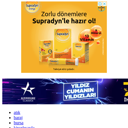
atık
baraj
bursa
kirazlıyayla