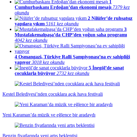
1
Cumhurbaşkanı Erdoğan’dan ekonomi mesajı
7379 kez
okundu
2
Nilüfer’de ruhsatsız
yapılara yıkım
5161 kez okundu
3
Mustafakemalpaşa’da CHP’den yoğun saha programı
4042 kez okundu
4
Osmangazi, Türkiye Ralli Şampiyonası’na ev sahipliği
yapıyor
3018 kez okundu
5
İnegöl’de sanat
çocuklarla büyüyor
2732 kez okundu
Kestel Belediyesi’nden çocuklara açık hava festivali
Yeni Karaman’da müzik ve eğlence bir aradaydı
Benzin fiyatlarında yeni artış beklentisi