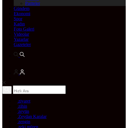
Pariteler
Gündem
Ekonomi
Spor
Kadın
Foto Galeri
Videolar
Yazarlar
Gazeteler
ziyaret
zihin
zeytin
Zeydan Karalar
zengin
zeki müren