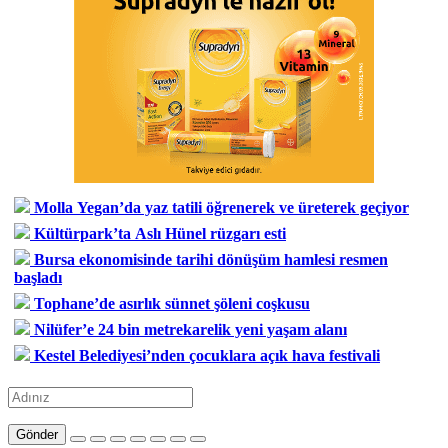
Molla Yegan’da yaz tatili öğrenerek ve üreterek geçiyor
Kültürpark’ta Aslı Hünel rüzgarı esti
Bursa ekonomisinde tarihi dönüşüm hamlesi resmen
başladı
Tophane’de asırlık sünnet şöleni coşkusu
Nilüfer’e 24 bin metrekarelik yeni yaşam alanı
Kestel Belediyesi’nden çocuklara açık hava festivali
Gönder