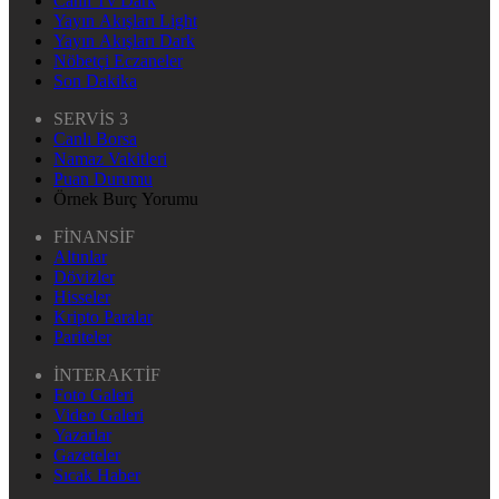
Canlı Tv Dark
Yayın Akışları Light
Yayın Akışları Dark
Nöbetçi Eczaneler
Son Dakika
SERVİS 3
Canlı Borsa
Namaz Vakitleri
Puan Durumu
Örnek Burç Yorumu
FİNANSİF
Altınlar
Dövizler
Hisseler
Kripto Paralar
Pariteler
İNTERAKTİF
Foto Galeri
Video Galeri
Yazarlar
Gazeteler
Sıcak Haber