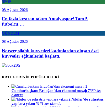
SPOR
08 Ağustos 2026
En fazla kızaran takım Antalyaspor! Tam 5
futbolcu….
GÜNDEM
08 Ağustos 2026
Norweç silahlı kuvvetleri kadınlardan oluşan özel
kuvvetler eğitimlerini başlattı.
KATEGORİNİN POPÜLERLERİ
1
Cumhurbaşkanı Erdoğan’dan ekonomi mesajı
7380 kez
okundu
2
Nilüfer’de ruhsatsız
yapılara yıkım
5161 kez okundu