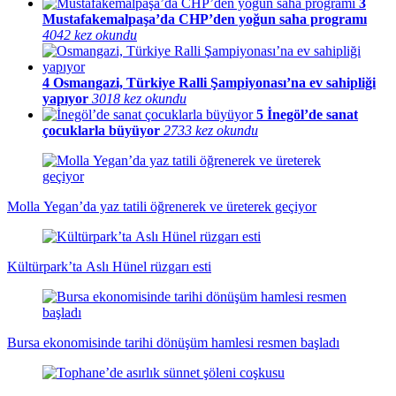
3
Mustafakemalpaşa’da CHP’den yoğun saha programı
4042 kez okundu
4
Osmangazi, Türkiye Ralli Şampiyonası’na ev sahipliği
yapıyor
3018 kez okundu
5
İnegöl’de sanat
çocuklarla büyüyor
2733 kez okundu
Molla Yegan’da yaz tatili öğrenerek ve üreterek geçiyor
Kültürpark’ta Aslı Hünel rüzgarı esti
Bursa ekonomisinde tarihi dönüşüm hamlesi resmen başladı