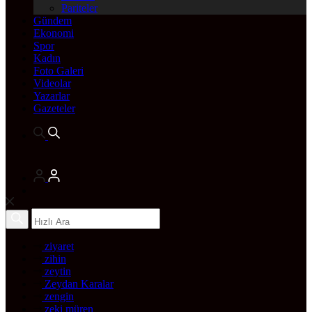
Pariteler
Gündem
Ekonomi
Spor
Kadın
Foto Galeri
Videolar
Yazarlar
Gazeteler
ziyaret
zihin
zeytin
Zeydan Karalar
zengin
zeki müren