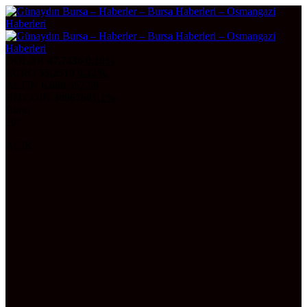
DOLAR
47,7436
0.18%
EURO
55,2510
0.32%
ALTIN
6.660,55
2,59
BITCOIN
3096760
1.1%
Bursa
29°
AÇIK