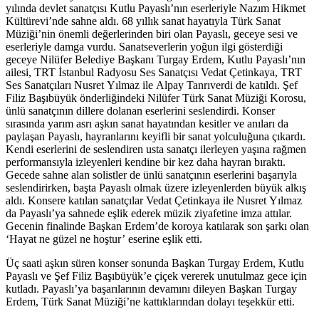
yılında devlet sanatçısı Kutlu Payaslı’nın eserleriyle Nazım Hikmet
Kültürevi’nde sahne aldı. 68 yıllık sanat hayatıyla Türk Sanat
Müziği’nin önemli değerlerinden biri olan Payaslı, geceye sesi ve
eserleriyle damga vurdu. Sanatseverlerin yoğun ilgi gösterdiği
geceye Nilüfer Belediye Başkanı Turgay Erdem, Kutlu Payaslı’nın
ailesi, TRT İstanbul Radyosu Ses Sanatçısı Vedat Çetinkaya, TRT
Ses Sanatçıları Nusret Yılmaz ile Alpay Tanrıverdi de katıldı. Şef
Filiz Başıbüyük önderliğindeki Nilüfer Türk Sanat Müziği Korosu,
ünlü sanatçının dillere dolanan eserlerini seslendirdi. Konser
sırasında yarım asrı aşkın sanat hayatından kesitler ve anıları da
paylaşan Payaslı, hayranlarını keyifli bir sanat yolculuğuna çıkardı.
Kendi eserlerini de seslendiren usta sanatçı ilerleyen yaşına rağmen
performansıyla izleyenleri kendine bir kez daha hayran bıraktı.
Gecede sahne alan solistler de ünlü sanatçının eserlerini başarıyla
seslendirirken, başta Payaslı olmak üzere izleyenlerden büyük alkış
aldı. Konsere katılan sanatçılar Vedat Çetinkaya ile Nusret Yılmaz
da Payaslı’ya sahnede eşlik ederek müzik ziyafetine imza attılar.
Gecenin finalinde Başkan Erdem’de koroya katılarak son şarkı olan
‘Hayat ne güzel ne hoştur’ eserine eşlik etti.
Üç saati aşkın süren konser sonunda Başkan Turgay Erdem, Kutlu
Payaslı ve Şef Filiz Başıbüyük’e çiçek vererek unutulmaz gece için
kutladı. Payaslı’ya başarılarının devamını dileyen Başkan Turgay
Erdem, Türk Sanat Müziği’ne kattıklarından dolayı teşekkür etti.