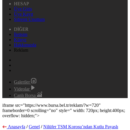
HESAP
Üye Giriş
Üye Kayıt
Şifremi Unuttum
DİĞER
İletişim
Künye
Hakkımızda
Reklam
Galeriler
Videolar
Canlı Borsa
iframe src="https://www.bursa.bel.tr/reklam/?w=720"
frameborder=0 scrolling="no" style=" width: 720px; height:400px;
overflow: hidden;">
Anasayfa
/
Genel
/
Nilüfer TSM Korosu’ndan Kutlu Payaslı