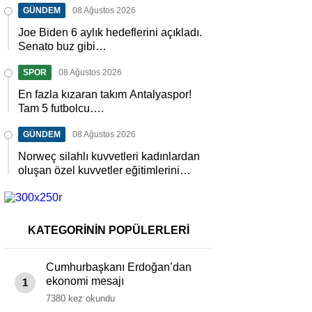
GÜNDEM
08 Ağustos 2026
Joe Biden 6 aylık hedeflerini açıkladı.
Senato buz gibi…
SPOR
08 Ağustos 2026
En fazla kızaran takım Antalyaspor!
Tam 5 futbolcu….
GÜNDEM
08 Ağustos 2026
Norweç silahlı kuvvetleri kadınlardan
oluşan özel kuvvetler eğitimlerini
başlattı.
KATEGORİNİN POPÜLERLERİ
Cumhurbaşkanı Erdoğan’dan
ekonomi mesajı
1
7380 kez okundu