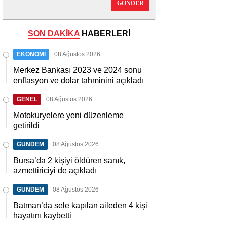
GÖNDER
SON DAKİKA
HABERLERİ
EKONOMİ
08 Ağustos 2026
Merkez Bankası 2023 ve 2024 sonu
enflasyon ve dolar tahminini açıkladı
GENEL
08 Ağustos 2026
Motokuryelere yeni düzenleme
getirildi
GÜNDEM
08 Ağustos 2026
Bursa’da 2 kişiyi öldüren sanık,
azmettiriciyi de açıkladı
GÜNDEM
08 Ağustos 2026
Batman’da sele kapılan aileden 4 kişi
hayatını kaybetti