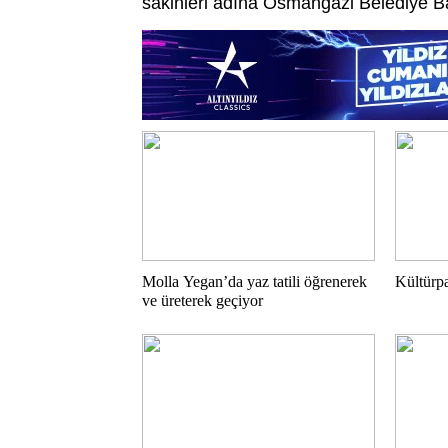
sakinleri adına Osmangazi Belediye Ba
Molla Yegan’da yaz tatili öğrenerek
Kültürpa
ve üreterek geçiyor