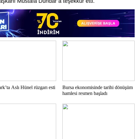
şkanı Mustafa Dündar’a teşekkür etti.
rk’ta Aslı Hünel rüzgarı esti
Bursa ekonomisinde tarihi dönüşüm
hamlesi resmen başladı