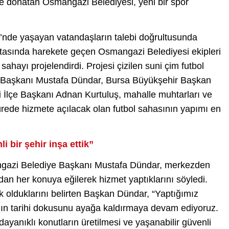
yle donatan Osmangazi Belediyesi, yeni bir spor
nde yaşayan vatandaşların talebi doğrultusunda
ktasında harekete geçen Osmangazi Belediyesi ekipleri
sahayı projelendirdi. Projesi çizilen suni çim futbol
 Başkanı Mustafa Dündar, Bursa Büyükşehir Başkan
i İlçe Başkanı Adnan Kurtuluş, mahalle muhtarları ve
 sürede hizmete açılacak olan futbol sahasının yapımı en
i bir şehir inşa ettik”
gazi Belediye Başkanı Mustafa Dündar, merkezden
dan her konuya eğilerek hizmet yaptıklarını söyledi.
ek olduklarını belirten Başkan Dündar, “Yaptığımız
a’nın tarihi dokusunu ayağa kaldırmaya devam ediyoruz.
yanıklı konutların üretilmesi ve yaşanabilir güvenli