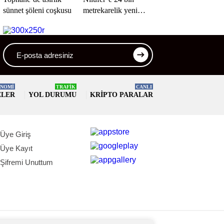
sünnet şöleni coşkusu
metrekarelik yeni
yaşam alanı
NOMİ
TRAFİK
CANLI
ELER
YOL DURUMU
KRIPTO PARALAR
Üye Giriş
Üye Kayıt
Şifremi Unuttum