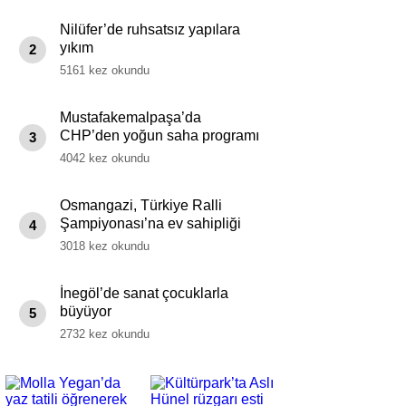
Nilüfer’de ruhsatsız yapılara
yıkım
2
5161 kez okundu
Mustafakemalpaşa’da
CHP’den yoğun saha programı
3
4042 kez okundu
Osmangazi, Türkiye Ralli
Şampiyonası’na ev sahipliği
4
yapıyor
3018 kez okundu
İnegöl’de sanat çocuklarla
büyüyor
5
2732 kez okundu