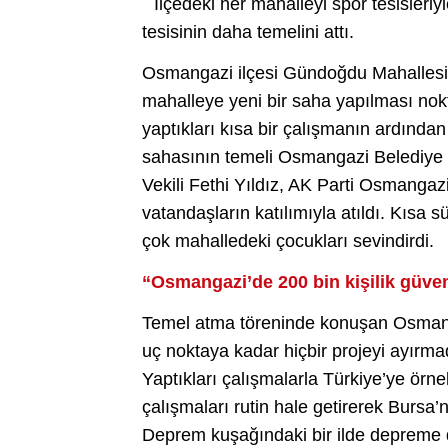
İlçedeki her mahalleyi spor tesisleri
tesisinin daha temelini attı.
Osmangazi ilçesi Gündoğdu Mahallesi’
mahalleye yeni bir saha yapılması no
yaptıkları kısa bir çalışmanın ardından 
sahasının temeli Osmangazi Belediye
Vekili Fethi Yıldız, AK Parti Osmangaz
vatandaşların katılımıyla atıldı. Kısa
çok mahalledeki çocukları sevindirdi.
“Osmangazi’de 200 bin kişilik güvenl
Temel atma töreninde konuşan Osman
uç noktaya kadar hiçbir projeyi ayırma
Yaptıkları çalışmalarla Türkiye’ye örn
çalışmaları rutin hale getirerek Burs
Deprem kuşağındaki bir ilde depreme da