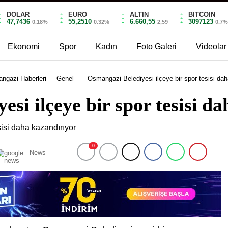
DOLAR
EURO
ALTIN
BITCOIN
47,7436
55,2510
6.660,55
3097123
0.18%
0.32%
2,59
0.7
Ekonomi
Spor
Kadın
Foto Galeri
Videolar
ngazi Haberleri
Genel
Osmangazi Belediyesi ilçeye bir spor tesisi da
si ilçeye bir spor tesisi d
0
News