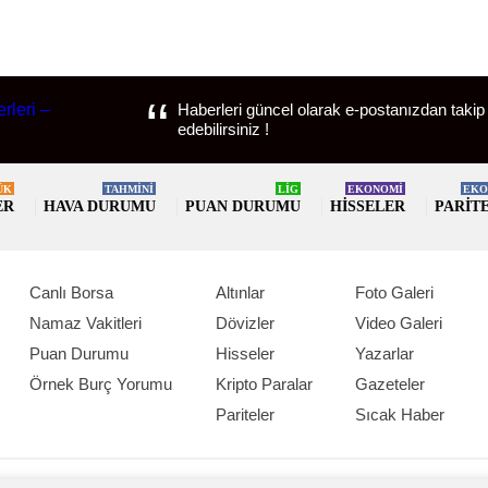
Haberleri güncel olarak e-postanızdan takip
edebilirsiniz !
ÜK
TAHMİNİ
LİG
EKONOMİ
EKO
ER
HAVA DURUMU
PUAN DURUMU
HISSELER
PARIT
Canlı Borsa
Altınlar
Foto Galeri
Namaz Vakitleri
Dövizler
Video Galeri
Puan Durumu
Hisseler
Yazarlar
Örnek Burç Yorumu
Kripto Paralar
Gazeteler
Pariteler
Sıcak Haber