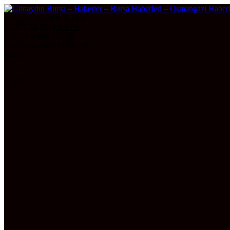
DOLAR
47,7436
0.18%
EURO
55,2510
0.32%
ALTIN
6.660,55
2,59
BITCOIN
3099187
-0.1%
Bursa
30°
AÇIK