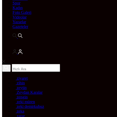
Spor
Kadın
Foto Galeri
Videolar
Yazarlar
Gazeteler
ziyaret
zihin
zeytin
Zeydan Karalar
zengin
zeki müren
zeki demirkubuz
zeka
zarar