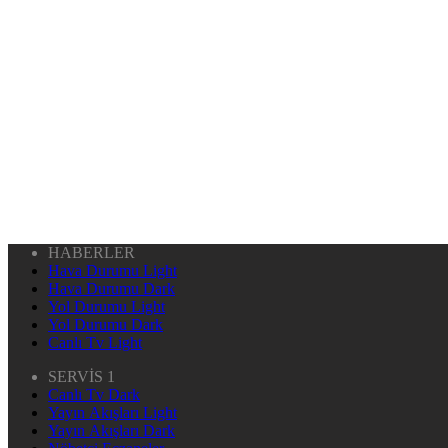
HABERLER
Hava Durumu Light
Hava Durumu Dark
Yol Durumu Light
Yol Durumu Dark
Canlı Tv Light
SERVİS 1
Canlı Tv Dark
Yayın Akışları Light
Yayın Akışları Dark