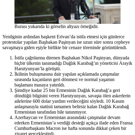
Burası yukarıda ki görselin altyazı örneğidir.
Yenilginin ardından başkent Erivan’da istifa etmesi için günlerce
protestolar yapılan Başbakan Paşinyan ise uzun süre sonra cepheye
savaşmaya giden eşiyle birlikte bir cenaze töreninde görüntülendi.
İstifa çağrılarına direnen Başbakan Nikol Paşinyan, dünyada
hiçbir ülkenin tanımadığı Dağlık Karabağ’ın yöneticisi Arayik
Harutyunyan’la görüştü.
İkilinin buluşmasına dair yapılan açıklamada çatışmalar
sırasında kaçanların geri dönmesi ve normal yaşamın
başlaması masaya yatırıldı.
Şimdiye kadar 25 bin Ermeninin Dağlık Karabağ’a geri
döndüğü bilgisini veren Harutyunyan, savaşta ölen askerlerin
ailelerine 600 dolar yardım verileceğini söyledi. 10 Kasım
anlaşmasıyla statüsü tamamen belirsiz kalan Dağlık Karabağ
Ermenistan tarafından bile tanınmıyor.
Azerbaycan ve Ermenistan arasındaki çatışmalar devam
ederken Ermenistan’a verdiği desteği açıkça ifade eden Fransa
Cumhurbaşkanı Macron ise hafta sonunda dikkat çeken bir
ziyaret gerçekleştirdi.