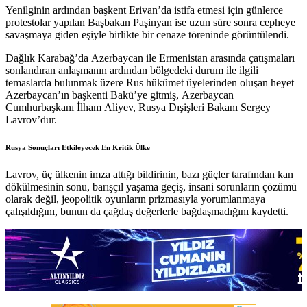
Yenilginin ardından başkent Erivan’da istifa etmesi için günlerce
protestolar yapılan Başbakan Paşinyan ise uzun süre sonra cepheye
savaşmaya giden eşiyle birlikte bir cenaze töreninde görüntülendi.
Dağlık Karabağ’da Azerbaycan ile Ermenistan arasında çatışmaları
sonlandıran anlaşmanın ardından bölgedeki durum ile ilgili
temaslarda bulunmak üzere Rus hükümet üyelerinden oluşan heyet
Azerbaycan’ın başkenti Bakü’ye gitmiş, Azerbaycan
Cumhurbaşkanı İlham Aliyev, Rusya Dışişleri Bakanı Sergey
Lavrov’dur.
Rusya Sonuçları Etkileyecek En Kritik Ülke
Lavrov, üç ülkenin imza attığı bildirinin, bazı güçler tarafından kan
dökülmesinin sonu, barışçıl yaşama geçiş, insani sorunların çözümü
olarak değil, jeopolitik oyunların prizmasıyla yorumlanmaya
çalışıldığını, bunun da çağdaş değerlerle bağdaşmadığını kaydetti.