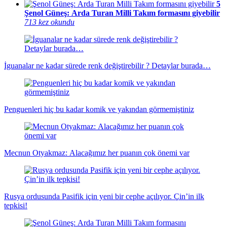
5
Şenol Güneş: Arda Turan Milli Takım formasını giyebilir
713 kez okundu
İguanalar ne kadar sürede renk değiştirebilir ? Detaylar burada…
Penguenleri hiç bu kadar komik ve yakından görmemiştiniz
Mecnun Otyakmaz: Alacağımız her puanın çok önemi var
Rusya ordusunda Pasifik için yeni bir cephe açılıyor. Çin’in ilk
tepkisi!