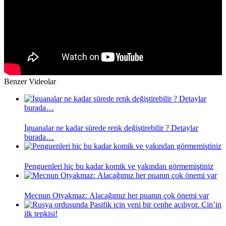
Benzer Videolar
İguanalar ne kadar sürede renk değiştirebilir ? Detaylar
burada…
Penguenleri hiç bu kadar komik ve yakından görmemiştiniz
Mecnun Otyakmaz: Alacağımız her puanın çok önemi var