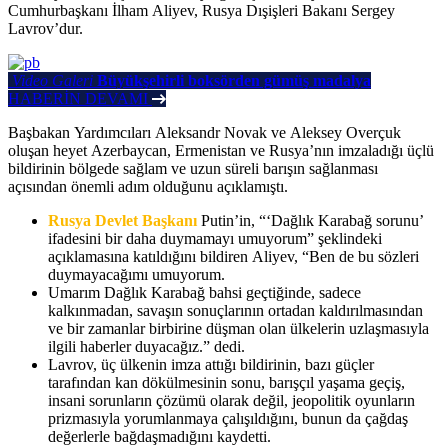
Cumhurbaşkanı İlham Aliyev, Rusya Dışişleri Bakanı Sergey
Lavrov’dur.
Video Galeri
Büyükşehirli boksörden gümüş madalya
HABERİN DEVAMI
Başbakan Yardımcıları Aleksandr Novak ve Aleksey Overçuk
oluşan heyet Azerbaycan, Ermenistan ve Rusya’nın imzaladığı üçlü
bildirinin bölgede sağlam ve uzun süreli barışın sağlanması
açısından önemli adım olduğunu açıklamıştı.
Rusya Devlet Başkanı
Putin’in, “‘Dağlık Karabağ sorunu’
ifadesini bir daha duymamayı umuyorum” şeklindeki
açıklamasına katıldığını bildiren Aliyev, “Ben de bu sözleri
duymayacağımı umuyorum.
Umarım Dağlık Karabağ bahsi geçtiğinde, sadece
kalkınmadan, savaşın sonuçlarının ortadan kaldırılmasından
ve bir zamanlar birbirine düşman olan ülkelerin uzlaşmasıyla
ilgili haberler duyacağız.” dedi.
Lavrov, üç ülkenin imza attığı bildirinin, bazı güçler
tarafından kan dökülmesinin sonu, barışçıl yaşama geçiş,
insani sorunların çözümü olarak değil, jeopolitik oyunların
prizmasıyla yorumlanmaya çalışıldığını, bunun da çağdaş
değerlerle bağdaşmadığını kaydetti.