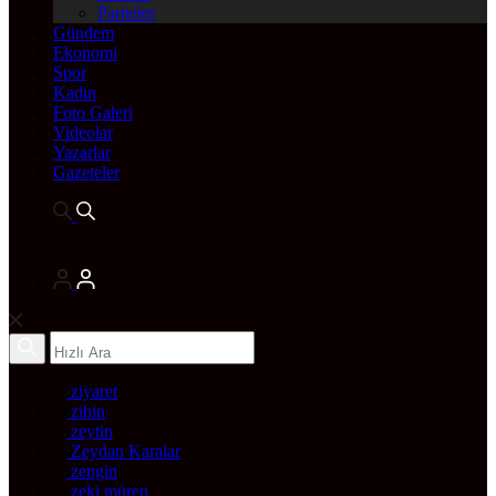
Pariteler
Gündem
Ekonomi
Spor
Kadın
Foto Galeri
Videolar
Yazarlar
Gazeteler
ziyaret
zihin
zeytin
Zeydan Karalar
zengin
zeki müren