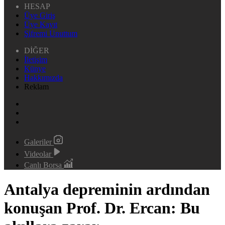
HESAP
Üye Giriş
Üye Kayıt
Şifremi Unuttum
DİĞER
İletişim
Künye
Hakkımızda
Reklam
Galeriler
Videolar
Canlı Borsa
Antalya depreminin ardından
konuşan Prof. Dr. Ercan: Bu