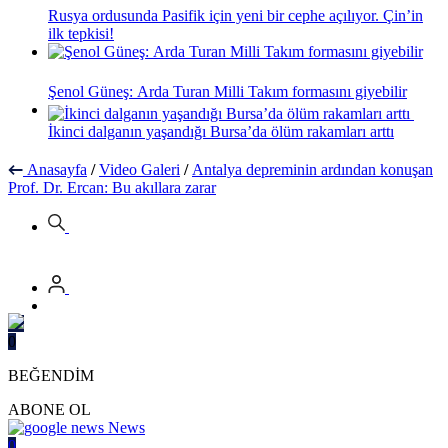
Rusya ordusunda Pasifik için yeni bir cephe açılıyor. Çin’in
ilk tepkisi!
Şenol Güneş: Arda Turan Milli Takım formasını giyebilir
İkinci dalganın yaşandığı Bursa’da ölüm rakamları arttı
Anasayfa
/
Video Galeri
/
Antalya depreminin ardından konuşan
Prof. Dr. Ercan: Bu akıllara zarar
0
BEĞENDİM
ABONE OL
News
0