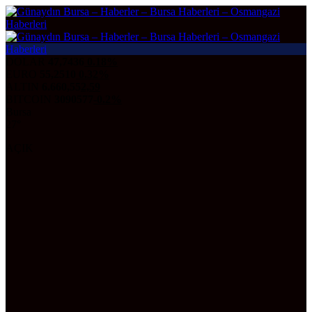
DOLAR
47,7436
0.18%
EURO
55,2510
0.32%
ALTIN
6.660,55
2,59
BITCOIN
3090577
-0.2%
Bursa
27°
AÇIK