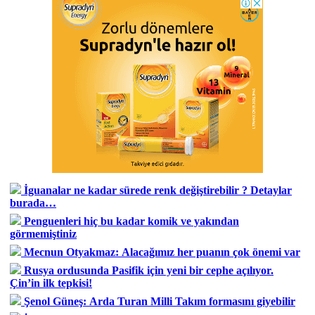
İguanalar ne kadar sürede renk değiştirebilir ? Detaylar
burada…
Penguenleri hiç bu kadar komik ve yakından
görmemiştiniz
Mecnun Otyakmaz: Alacağımız her puanın çok önemi var
Rusya ordusunda Pasifik için yeni bir cephe açılıyor.
Çin’in ilk tepkisi!
Şenol Güneş: Arda Turan Milli Takım formasını giyebilir