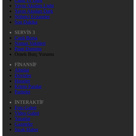
Canlı Tv Dark
Yayın Akışları Light
Yayın Akışları Dark
Nöbetçi Eczaneler
Son Dakika
SERVİS 3
Canlı Borsa
Namaz Vakitleri
Puan Durumu
Örnek Burç Yorumu
FİNANSİF
Altınlar
Dövizler
Hisseler
Kripto Paralar
Pariteler
İNTERAKTİF
Foto Galeri
Video Galeri
Yazarlar
Gazeteler
Sıcak Haber