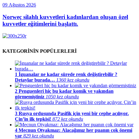
09 Ağustos 2026
Norweç silahlı kuvvetleri kadınlardan oluşan özel
kuvvetler eğitimlerini başlattı.
KATEGORİNİN POPÜLERLERİ
1
İguanalar ne kadar sürede renk değiştirebilir ?
Detaylar burada…
1360 kez okundu
2
Penguenleri hiç bu kadar komik ve yakından
görmemiştiniz
1050 kez okundu
3
Rusya ordusunda Pasifik için yeni bir cephe açılıyor.
Çin’in ilk tepkisi!
872 kez okundu
4
Mecnun Otyakmaz: Alacağımız her puanın çok önemi
var
829 kez okundu