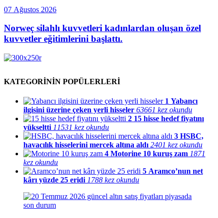
07 Ağustos 2026
Norweç silahlı kuvvetleri kadınlardan oluşan özel
kuvvetler eğitimlerini başlattı.
KATEGORİNİN POPÜLERLERİ
1
Yabancı
ilgisini üzerine çeken yerli hisseler
63661 kez okundu
2
15 hisse hedef fiyatını
yükseltti
11531 kez okundu
3
HSBC,
havacılık hisselerini mercek altına aldı
2401 kez okundu
4
Motorine 10 kuruş zam
1871
kez okundu
5
Aramco’nun net
kârı yüzde 25 eridi
1788 kez okundu