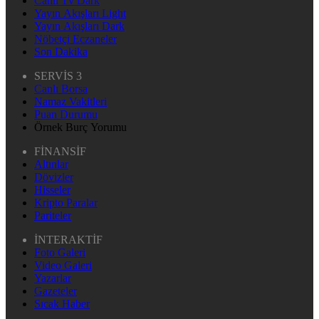
Canlı Tv Dark
Yayın Akışları Light
Yayın Akışları Dark
Nöbetçi Eczaneler
Son Dakika
SERVİS 3
Canlı Borsa
Namaz Vakitleri
Puan Durumu
Örnek Burç Yorumu
FİNANSİF
Altınlar
Dövizler
Hisseler
Kripto Paralar
Pariteler
İNTERAKTİF
Foto Galeri
Video Galeri
Yazarlar
Gazeteler
Sıcak Haber