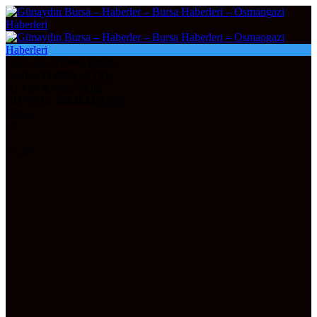
DOLAR
47,7065
0.05%
EURO
55,0585
-0.13%
ALTIN
6.498,57
0,09
BITCOIN
3064144
-0.5%
Bursa
29°
AÇIK