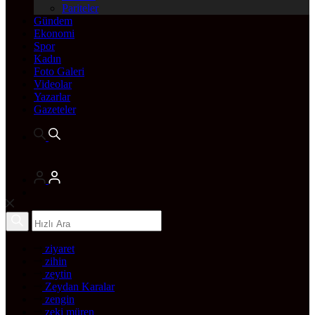
Pariteler
Gündem
Ekonomi
Spor
Kadın
Foto Galeri
Videolar
Yazarlar
Gazeteler
ziyaret
zihin
zeytin
Zeydan Karalar
zengin
zeki müren