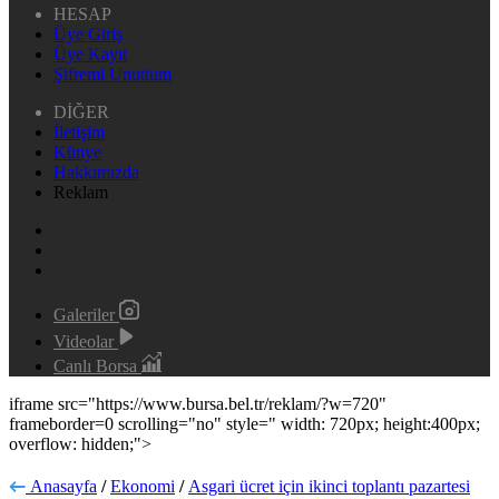
HESAP
Üye Giriş
Üye Kayıt
Şifremi Unuttum
DİĞER
İletişim
Künye
Hakkımızda
Reklam
Galeriler
Videolar
Canlı Borsa
iframe src="https://www.bursa.bel.tr/reklam/?w=720"
frameborder=0 scrolling="no" style=" width: 720px; height:400px;
overflow: hidden;">
Anasayfa
/
Ekonomi
/
Asgari ücret için ikinci toplantı pazartesi