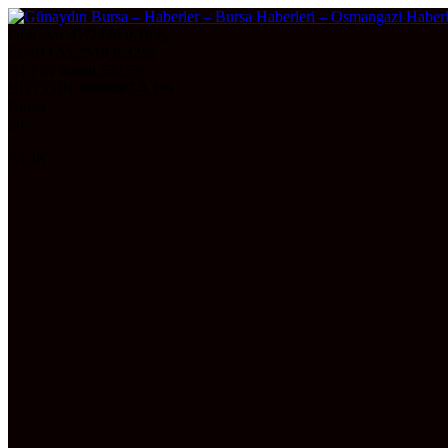
DOLAR
47,7436
0.18%
EURO
55,2510
0.32%
ALTIN
6.660,55
2,59
BITCOIN
3099687
-0.3%
Bursa
30°
AÇIK