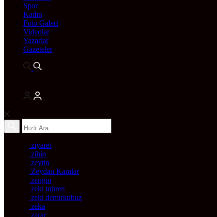
Spor
Kadın
Foto Galeri
Videolar
Yazarlar
Gazeteler
ziyaret
zihin
zeytin
Zeydan Karalar
zengin
zeki müren
zeki demirkubuz
zeka
zarar