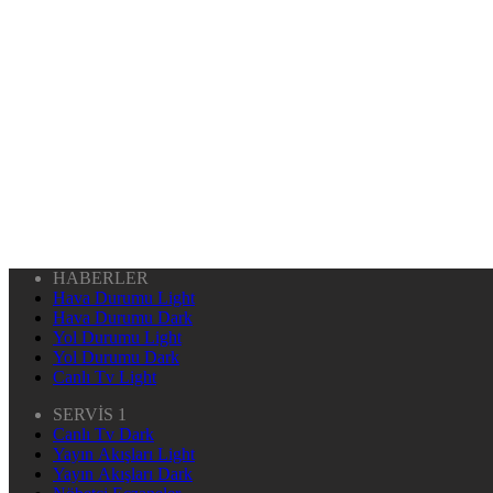
HABERLER
Hava Durumu Light
Hava Durumu Dark
Yol Durumu Light
Yol Durumu Dark
Canlı Tv Light
SERVİS 1
Canlı Tv Dark
Yayın Akışları Light
Yayın Akışları Dark