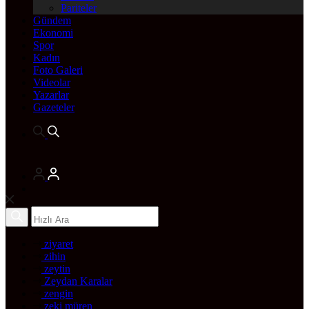
Pariteler
Gündem
Ekonomi
Spor
Kadın
Foto Galeri
Videolar
Yazarlar
Gazeteler
ziyaret
zihin
zeytin
Zeydan Karalar
zengin
zeki müren