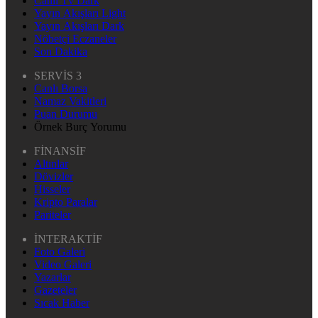
Canlı Tv Dark
Yayın Akışları Light
Yayın Akışları Dark
Nöbetçi Eczaneler
Son Dakika
SERVİS 3
Canlı Borsa
Namaz Vakitleri
Puan Durumu
Örnek Burç Yorumu
FİNANSİF
Altınlar
Dövizler
Hisseler
Kripto Paralar
Pariteler
İNTERAKTİF
Foto Galeri
Video Galeri
Yazarlar
Gazeteler
Sıcak Haber