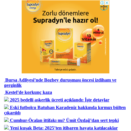
Bursa Adliyesi’nde Bozbey duruşması öncesi izdiham ve
gerginlik
Kestel’de korkunç kaza
2025 bedelli askerlik ücreti açıklandı: İşte detaylar
Eski futbolcu Batuhan Karadeniz hakkında kırmızı bülten
çıkarıldı
Cumhur-Öcalan ittifakı mı? Ümit Özdağ’dan sert tepki
Yeni kuşak Beta: 2025’ten itibaren hayata katılacaklar