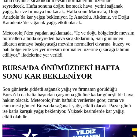
hafta boyunca sıcaklıklar mevsim normallerinin üzerinde
seyredecek. Hafta sonuna doğru ise sıcak hava, yerini sağanak
yağış, kar ve fırtınaya bırakacak. Hafta sonu Marmara, Doğu
Anadolu’da kar yağışı bekleniyor. İç Anadolu, Akdeniz, ve Doğu
Karadeniz’de sağanak yağış etkili olacak.
Meteoroloji’den yapılan açıklamada, “İç ve doğu bölgelerde mevsim
normalleri altında seyreden hava sıcaklıklarının, Salı gününden
itibaren artmaya başlayacağı mevsim normalleri civarına, kuzey ve
batı bölgelerde yer yer mevsim normalleri üzerine çıkacağı tahmin
ediliyor.” ifadelerine yer verildi.
BURSA’DA ÖNÜMÜZDEKİ HAFTA
SONU KAR BEKLENİYOR
Son günlerde şiddetli sağanak yağış ve fırtınanın görüldüğü
Bursa’da da hafta başından çarşamba gününe kadar güneşli bir hava
hakim olacak. Meteoroloji’nin haftalık verilerine göre; cuma ve
cumartesi günleri Bursa’da sağanak yağış etkili olacak. Pazar günü
ise karla karışık yağış bekleniyor. Yüksek kesimlerde kar yağışı
etkili olabilir.