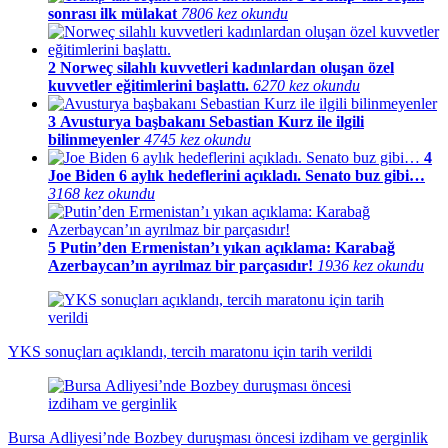
sonrası ilk mülakat
7806 kez okundu
2
Norweç silahlı kuvvetleri kadınlardan oluşan özel
kuvvetler eğitimlerini başlattı.
6270 kez okundu
3
Avusturya başbakanı Sebastian Kurz ile ilgili
bilinmeyenler
4745 kez okundu
4
Joe Biden 6 aylık hedeflerini açıkladı. Senato buz gibi…
3168 kez okundu
5
Putin’den Ermenistan’ı yıkan açıklama: Karabağ
Azerbaycan’ın ayrılmaz bir parçasıdır!
1936 kez okundu
YKS sonuçları açıklandı, tercih maratonu için tarih verildi
Bursa Adliyesi’nde Bozbey duruşması öncesi izdiham ve gerginlik