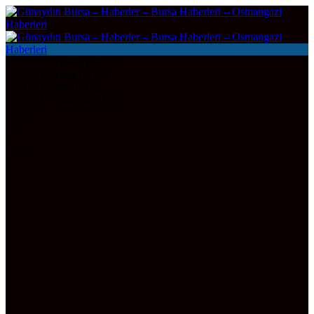
DOLAR
47,6003
0.05%
EURO
55,1268
0.17%
ALTIN
6.543,16
0,72
BITCOIN
3068203
0.3%
Bursa
26°
AÇIK