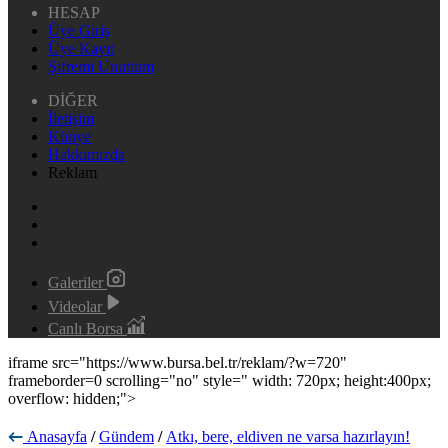
HESAP
Üye Giriş
Üye Kayıt
Şifremi Unuttum
DİĞER
İletişim
Künye
Hakkımızda
Reklam
Galeriler
Videolar
Canlı Borsa
iframe src="https://www.bursa.bel.tr/reklam/?w=720"
frameborder=0 scrolling="no" style=" width: 720px; height:400px;
overflow: hidden;">
Anasayfa
/
Gündem
/
Atkı, bere, eldiven ne varsa hazırlayın!