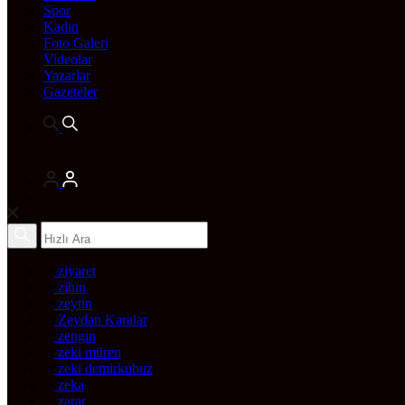
Spor
Kadın
Foto Galeri
Videolar
Yazarlar
Gazeteler
ziyaret
zihin
zeytin
Zeydan Karalar
zengin
zeki müren
zeki demirkubuz
zeka
zarar