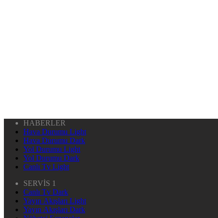
HABERLER
Hava Durumu Light
Hava Durumu Dark
Yol Durumu Light
Yol Durumu Dark
Canlı Tv Light
SERVİS 1
Canlı Tv Dark
Yayın Akışları Light
Yayın Akışları Dark