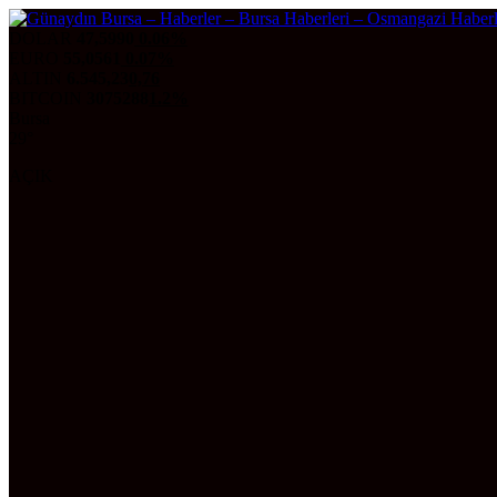
DOLAR
47,5990
0.06%
EURO
55,0561
0.07%
ALTIN
6.545,23
0,76
BITCOIN
3075288
1.2%
Bursa
29°
AÇIK