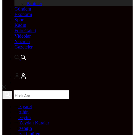
Pariteler
Gündem
Ekonomi
Spor
Kadın
Foto Galeri
Videolar
Yazarlar
Gazeteler
ziyaret
zihin
zeytin
Zeydan Karalar
zengin
zeki müren