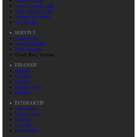
Canlı Tv Dark
Yayın Akışları Light
Yayın Akışları Dark
Nöbetçi Eczaneler
Son Dakika
SERVİS 3
Canlı Borsa
Namaz Vakitleri
Puan Durumu
Örnek Burç Yorumu
FİNANSİF
Altınlar
Dövizler
Hisseler
Kripto Paralar
Pariteler
İNTERAKTİF
Foto Galeri
Video Galeri
Yazarlar
Gazeteler
Sıcak Haber