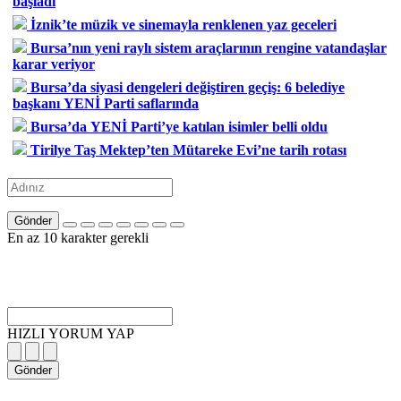
başladı
İznik’te müzik ve sinemayla renklenen yaz geceleri
Bursa’nın yeni raylı sistem araçlarının rengine vatandaşlar
karar veriyor
Bursa’da siyasi dengeleri değiştiren geçiş: 6 belediye
başkanı YENİ Parti saflarında
Bursa’da YENİ Parti’ye katılan isimler belli oldu
Tirilye Taş Mektep’ten Mütareke Evi’ne tarih rotası
Gönder
En az 10 karakter gerekli
HIZLI YORUM YAP
Gönder