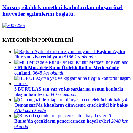
Norweç silahlı kuvvetleri kadınlardan oluşan özel
kuvvetler eğitimlerini başlattı.
KATEGORİNİN POPÜLERLERİ
1
Başkan Aydın
ilk resmi ziyaretini yaptı
8166 kez okundu
2
Milli Mücadele Ruhu Ördekli Kültür Merkezi’nde
canlandı
3645 kez okundu
3
BURULAŞ’tan yaz ve kış şartlarına uygun konforlu
ulaşım hamlesi
3584 kez okundu
4
Osmangazi’de kitapların dünyasına entelektüel bir bakış
2700 kez okundu
5
Bursa’da çocukların penceresinden hayal evleri
2048 kez
okundu