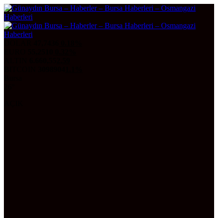
DOLAR
47,7436
0.18%
EURO
55,2510
0.32%
ALTIN
6.660,55
2,59
BITCOIN
3098904
1.1%
Bursa
26°
AÇIK