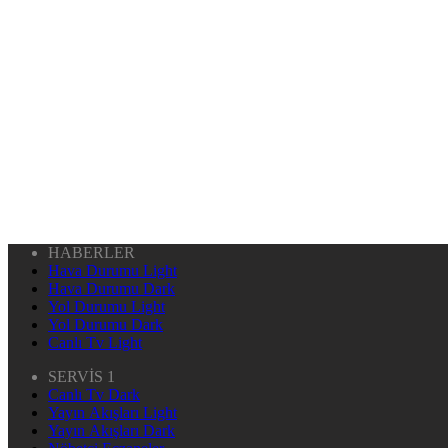
HABERLER
Hava Durumu Light
Hava Durumu Dark
Yol Durumu Light
Yol Durumu Dark
Canlı Tv Light
SERVİS 1
Canlı Tv Dark
Yayın Akışları Light
Yayın Akışları Dark