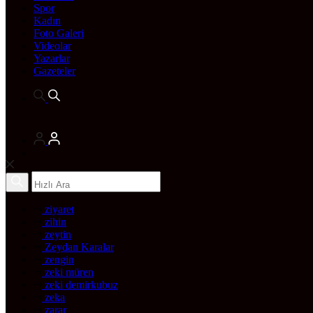
Spor
Kadın
Foto Galeri
Videolar
Yazarlar
Gazeteler
ziyaret
zihin
zeytin
Zeydan Karalar
zengin
zeki müren
zeki demirkubuz
zeka
zarar