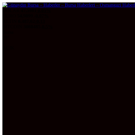
DOLAR
47,5981
0.05%
EURO
54,9899
-0.07%
ALTIN
6.487,62
-0,13
BITCOIN
3068485
-0.5%
Bursa
29°
AÇIK