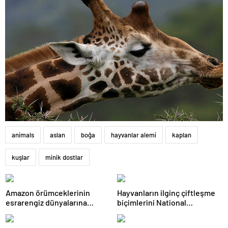
animals
aslan
boğa
hayvanlar alemi
kaplan
kuşlar
minik dostlar
Amazon örümceklerinin
Hayvanların ilginç çiftleşme
esrarengiz dünyalarına
biçimlerini National
gitmeye hazır olun.
Geographic görüntüledi.