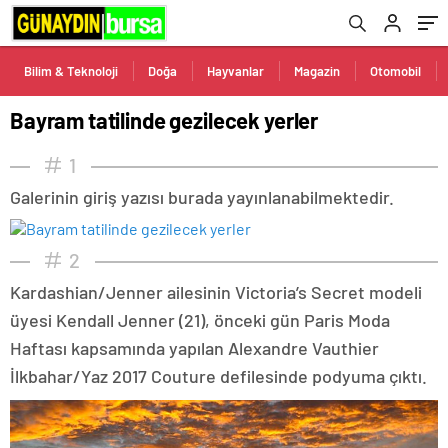
Bilim & Teknoloji
Doğa
Hayvanlar
Magazin
Otomobil
Bayram tatilinde gezilecek yerler
1
Galerinin giriş yazısı burada yayınlanabilmektedir.
2
Kardashian/Jenner ailesinin Victoria’s Secret modeli
üyesi Kendall Jenner (21), önceki gün Paris Moda
Haftası kapsamında yapılan Alexandre Vauthier
İlkbahar/Yaz 2017 Couture defilesinde podyuma çıktı.