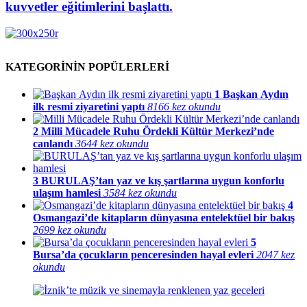
kuvvetler eğitimlerini başlattı.
KATEGORİNİN POPÜLERLERİ
1
Başkan Aydın
ilk resmi ziyaretini yaptı
8166 kez okundu
2
Milli Mücadele Ruhu Ördekli Kültür Merkezi’nde
canlandı
3644 kez okundu
3
BURULAŞ’tan yaz ve kış şartlarına uygun konforlu
ulaşım hamlesi
3584 kez okundu
4
Osmangazi’de kitapların dünyasına entelektüel bir bakış
2699 kez okundu
5
Bursa’da çocukların penceresinden hayal evleri
2047 kez
okundu