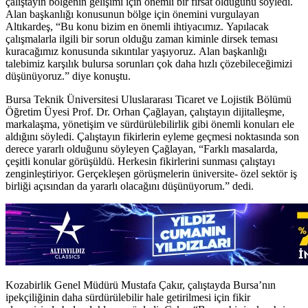
çalıştayın bölgenin gelişimi için önemli bir fırsat olduğunu söyledi.
Alan başkanlığı konusunun bölge için önemini vurgulayan
Altıkardeş, “Bu konu bizim en önemli ihtiyacımız. Yapılacak
çalışmalarla ilgili bir sorun olduğu zaman kiminle dirsek teması
kuracağımız konusunda sıkıntılar yaşıyoruz. Alan başkanlığı
talebimiz karşılık bulursa sorunları çok daha hızlı çözebileceğimizi
düşünüyoruz.” diye konuştu.
Bursa Teknik Üniversitesi Uluslararası Ticaret ve Lojistik Bölümü
Öğretim Üyesi Prof. Dr. Orhan Çağlayan, çalıştayın dijitalleşme,
markalaşma, yönetişim ve sürdürülebilirlik gibi önemli konuları ele
aldığını söyledi. Çalıştayın fikirlerin eyleme geçmesi noktasında son
derece yararlı olduğunu söyleyen Çağlayan, “Farklı masalarda,
çeşitli konular görüşüldü. Herkesin fikirlerini sunması çalıştayı
zenginleştiriyor. Gerçekleşen görüşmelerin üniversite- özel sektör iş
birliği açısından da yararlı olacağını düşünüyorum.” dedi.
Kozabirlik Genel Müdürü Mustafa Çakır, çalıştayda Bursa’nın
ipekçiliğinin daha sürdürülebilir hale getirilmesi için fikir