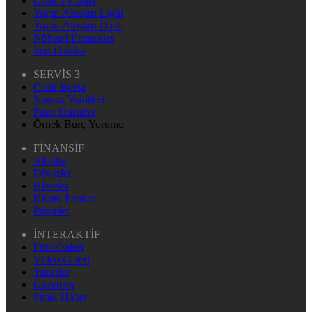
Canlı Tv Dark
Yayın Akışları Light
Yayın Akışları Dark
Nöbetçi Eczaneler
Son Dakika
SERVİS 3
Canlı Borsa
Namaz Vakitleri
Puan Durumu
Örnek Burç Yorumu
FİNANSİF
Altınlar
Dövizler
Hisseler
Kripto Paralar
Pariteler
İNTERAKTİF
Foto Galeri
Video Galeri
Yazarlar
Gazeteler
Sıcak Haber