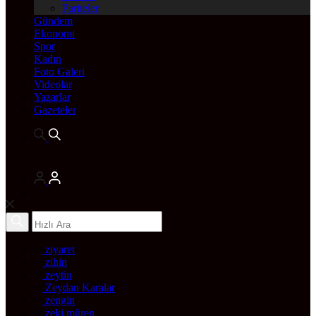
Pariteler
Gündem
Ekonomi
Spor
Kadın
Foto Galeri
Videolar
Yazarlar
Gazeteler
ziyaret
zihin
zeytin
Zeydan Karalar
zengin
zeki müren