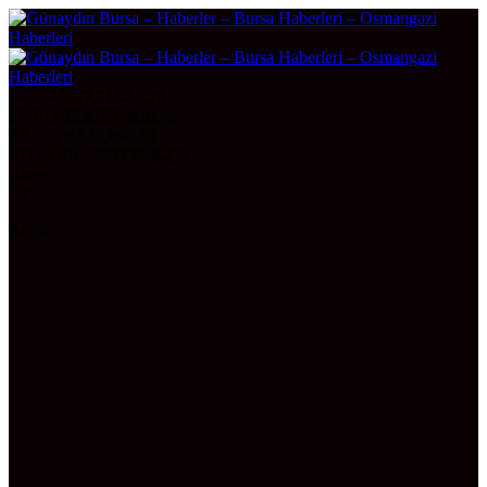
DOLAR
47,7132
0.16%
EURO
55,0265
-0.01%
ALTIN
6.535,06
0,65
BITCOIN
3064738
-0.4%
Bursa
26°
AÇIK