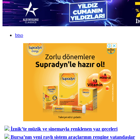
btso
İznik’te müzik ve sinemayla renklenen yaz geceleri
Bursa’nın yeni raylı sistem araçlarının rengine vatandaşlar