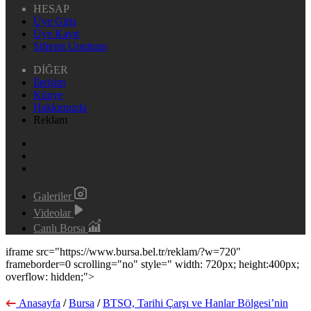
HESAP
Üye Giriş
Üye Kayıt
Şifremi Unuttum
DİĞER
İletişim
Künye
Hakkımızda
Reklam
Galeriler
Videolar
Canlı Borsa
iframe src="https://www.bursa.bel.tr/reklam/?w=720"
frameborder=0 scrolling="no" style=" width: 720px; height:400px;
overflow: hidden;">
Anasayfa
/
Bursa
/
BTSO, Tarihi Çarşı ve Hanlar Bölgesi’nin