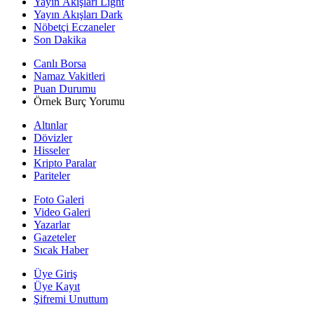
Yayın Akışları Light
Yayın Akışları Dark
Nöbetçi Eczaneler
Son Dakika
Canlı Borsa
Namaz Vakitleri
Puan Durumu
Örnek Burç Yorumu
Altınlar
Dövizler
Hisseler
Kripto Paralar
Pariteler
Foto Galeri
Video Galeri
Yazarlar
Gazeteler
Sıcak Haber
Üye Giriş
Üye Kayıt
Şifremi Unuttum